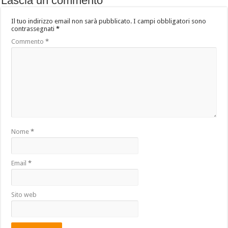
Lascia un commento
Il tuo indirizzo email non sarà pubblicato.
I campi obbligatori sono
contrassegnati
*
Commento
*
Nome
*
Email
*
Sito web