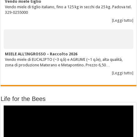
Vendo miele tiglio
Vendo miele di tiglio italiano, fino a 125 kg in secchi da 25 kg. Padova tel.
329-0255000
[Leggi tutto]
MIELE ALL'INGROSSO – Raccolto 2026
Vendo miele di EUCALIPTO (~3 q.li) e AGRUMI (~1 q.le), alta qualità,
zona di produzione Materano e Metapontino. Prezzo 6,50…
[Leggi tutto]
Life for the Bees