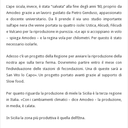
L’ape sicula, invece, è stata “salvata” alla fine degli anni ’80, proprio da
Amodeo grazie a un lavoro guidato da Pietro Genduso, appassionato
e docente universitario. Da lì prende il via uno studio importante
sull’ape nera che venne portata su quattro isole: Ustica, Alicudi, Filicudi
e Vulcano per la riproduzione in purezza. «Le api si accoppiano in volo
– spiega Amodeo – e la regina vola per chilometri. Per questo è stato
necessario isolarle.
Adesso c’è un progetto della Regione per avviare la riproduzione della
nostra ape sulla terra ferma. Dovremmo partire entro il mese con
l’individuazione delle stazioni di fecondazioni. Una di queste sarà a
San Vito lo Capo». Un progetto portato avanti grazie al supporto di
Slow food.
Per quanto riguarda la produzione di miele la Sicilia è la terza regione
in Italia. «Con i cambiamenti climatici – dice Amodeo – la produzione,
in media, è calata.
In Sicilia la zona più produttiva è quella dell’Etna.