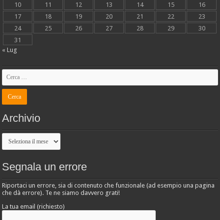
10
11
12
13
14
15
16
17
18
19
20
21
22
23
24
25
26
27
28
29
30
31
« Lug
Archivio
Archivio
Segnala un errore
Riportaci un errore, sia di contenuto che funzionale (ad esempio una pagina
che dà errore). Te ne siamo davvero grati!
La tua email (richiesto)