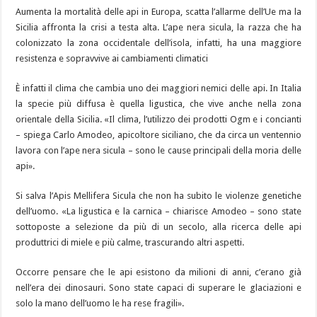
Marcare le regine: il momento giusto fa la differenza?
Aumenta la mortalità delle api in Europa, scatta l’allarme dell’Ue ma la
Sicilia affronta la crisi a testa alta. L’ape nera sicula, la razza che ha
Piano di lotta alla varroa 2026
colonizzato la zona occidentale dell’isola, infatti, ha una maggiore
resistenza e sopravvive ai cambiamenti climatici
È infatti il clima che cambia uno dei maggiori nemici delle api. In Italia
la specie più diffusa è quella ligustica, che vive anche nella zona
orientale della Sicilia. «Il clima, l’utilizzo dei prodotti Ogm e i concianti
– spiega Carlo Amodeo, apicoltore siciliano, che da circa un ventennio
lavora con l’ape nera sicula – sono le cause principali della moria delle
api».
Si salva l’Apis Mellifera Sicula che non ha subito le violenze genetiche
dell’uomo. «La ligustica e la carnica – chiarisce Amodeo – sono state
sottoposte a selezione da più di un secolo, alla ricerca delle api
produttrici di miele e più calme, trascurando altri aspetti.
Occorre pensare che le api esistono da milioni di anni, c’erano già
nell’era dei dinosauri. Sono state capaci di superare le glaciazioni e
solo la mano dell’uomo le ha rese fragili».