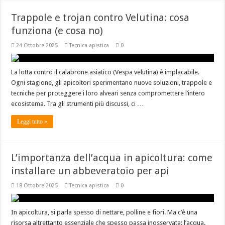
Trappole e trojan contro Velutina: cosa
funziona (e cosa no)
24 Ottobre 2025
Tecnica apistica
0
La lotta contro il calabrone asiatico (Vespa velutina) è implacabile.
Ogni stagione, gli apicoltori sperimentano nuove soluzioni, trappole e
tecniche per proteggere i loro alveari senza compromettere l’intero
ecosistema. Tra gli strumenti più discussi, ci …
Leggi tutto »
L’importanza dell’acqua in apicoltura: come
installare un abbeveratoio per api
18 Ottobre 2025
Tecnica apistica
0
In apicoltura, si parla spesso di nettare, polline e fiori. Ma c’è una
risorsa altrettanto essenziale che spesso passa inosservata: l’acqua.