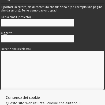
Riportaci un errore, sia di contenuto che funzionale (ad esempio una pagina
che dà errore). Te ne siamo davvero grati!
La tua email (richiesto)
Oggetto
Descrizione (richiesto)
Allega una foto dell'errore
Consenso dei cookie
Questo sito Web utilizza i cookie che aiutano il