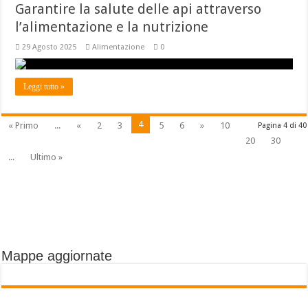
Garantire la salute delle api attraverso
l’alimentazione e la nutrizione
29 Agosto 2025
Alimentazione
0
Leggi tutto »
4
« Primo
...
«
2
3
5
6
»
10
Pagina 4 di 40
20
30
...
Ultimo »
Mappe aggiornate