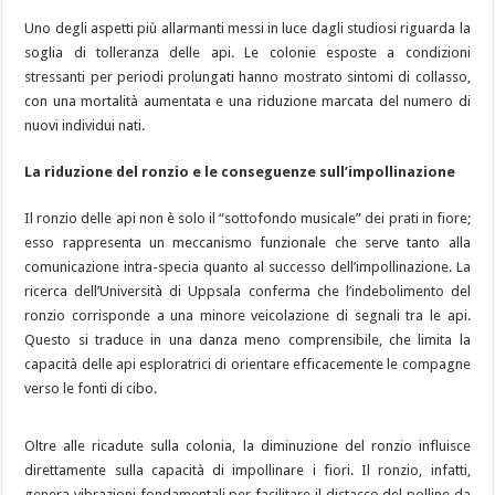
Uno degli aspetti più allarmanti messi in luce dagli studiosi riguarda la
soglia di tolleranza delle api. Le colonie esposte a condizioni
stressanti per periodi prolungati hanno mostrato sintomi di collasso,
con una mortalità aumentata e una riduzione marcata del numero di
nuovi individui nati.
La riduzione del ronzio e le conseguenze sull’impollinazione
Il ronzio delle api non è solo il “sottofondo musicale” dei prati in fiore;
esso rappresenta un meccanismo funzionale che serve tanto alla
comunicazione intra-specia quanto al successo dell’impollinazione. La
ricerca dell’Università di Uppsala conferma che l’indebolimento del
ronzio corrisponde a una minore veicolazione di segnali tra le api.
Questo si traduce in una danza meno comprensibile, che limita la
capacità delle api esploratrici di orientare efficacemente le compagne
verso le fonti di cibo.
Oltre alle ricadute sulla colonia, la diminuzione del ronzio influisce
direttamente sulla capacità di impollinare i fiori. Il ronzio, infatti,
genera vibrazioni fondamentali per facilitare il distacco del polline da