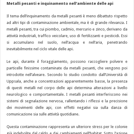
Metalli pesanti e inquinamento nell’ambiente delle api
Il tema dell’inquinamento da metalli pesanti è meno dibattuto rispetto
ad altri tipi di contaminazione ambientale, ma è di grande rilevanza. I
metalli pesanti, tra cui piombo, cadmio, mercurio e zinco, derivano da
attività industriali, traffico veicolare, uso di fertilizzanti e pesticidi. Essi
si accumulano nel suolo, nell’acqua e nell’aria, penetrando
inevitabilmente nel ciclo vitale delle api.
Le api, durante il foraggiamento, possono raccogliere polvere e
particelle finissime contaminate da metalli pesanti, che vengono poi
introdotte nell’alveare. Secondo lo studio condotto dall’Università di
Uppsala, anche a concentrazioni apparentemente basse, la presenza
di questi metalli nel corpo delle api determina alterazioni a livello
neurologico e comportamentale. I metalli pesanti interferiscono nei
sistemi di segnalazione nervosa, rallentando i riflessi e la precisione
dei movimenti delle api, con effetti negativi sia sulla danza di
comunicazione sia sulle attività quotidiane.
Questa contaminazione rappresenta un ulteriore stress per le colonie
già indebolite dal caldo e dai cambiamenti nell’habitat. Sotto l’azione