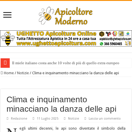
Il miele italiano costa anche 10 volte di più di quello extra europeo
Incontro tra IZSLT e Federazione Apicoltori Italiani
Home
/
Notizie
/
Clima e inquinamento minacciano la danza delle api
Clima e inquinamento
minacciano la danza delle api
Redazione
11 Luglio 2025
Notizie
Lascia un commento
egli ultimi decenni, le api sono diventate il simbolo della