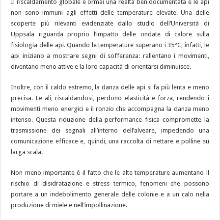
Il riscaldamento globale è ormai una realtà ben documentata e le api
non sono immuni agli effetti delle temperature elevate. Una delle
scoperte più rilevanti evidenziate dallo studio dell’Università di
Uppsala riguarda proprio l’impatto delle ondate di calore sulla
fisiologia delle api. Quando le temperature superano i 35°C, infatti, le
api iniziano a mostrare segni di sofferenza: rallentano i movimenti,
diventano meno attive e la loro capacità di orientarsi diminuisce.
Inoltre, con il caldo estremo, la danza delle api si fa più lenta e meno
precisa. Le ali, riscaldandosi, perdono elasticità e forza, rendendo i
movimenti meno energici e il ronzio che accompagna la danza meno
intenso. Questa riduzione della performance fisica compromette la
trasmissione dei segnali all’interno dell’alveare, impedendo una
comunicazione efficace e, quindi, una raccolta di nettare e polline su
larga scala.
Non meno importante è il fatto che le alte temperature aumentano il
rischio di disidratazione e stress termico, fenomeni che possono
portare a un indebolimento generale delle colonie e a un calo nella
produzione di miele e nell’impollinazione.