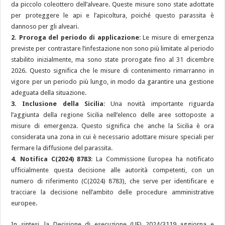
da piccolo coleottero dell’alveare. Queste misure sono state adottate
per proteggere le api e l’apicoltura, poiché questo parassita è
dannoso per gli alveari.
2. Proroga del periodo di applicazione
: Le misure di emergenza
previste per contrastare l’infestazione non sono più limitate al periodo
stabilito inizialmente, ma sono state prorogate fino al 31 dicembre
2026. Questo significa che le misure di contenimento rimarranno in
vigore per un periodo più lungo, in modo da garantire una gestione
adeguata della situazione.
3. Inclusione della Sicilia
: Una novità importante riguarda
l’aggiunta della regione Sicilia nell’elenco delle aree sottoposte a
misure di emergenza. Questo significa che anche la Sicilia è ora
considerata una zona in cui è necessario adottare misure speciali per
fermare la diffusione del parassita.
4. Notifica C(2024) 8783
: La Commissione Europea ha notificato
ufficialmente questa decisione alle autorità competenti, con un
numero di riferimento (C(2024) 8783), che serve per identificare e
tracciare la decisione nell’ambito delle procedure amministrative
europee.
In sintesi, la Decisione di esecuzione (UE) 2024/3119 aggiorna e