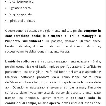
l’alcol isopropilico,
il ghiaccio secco,
l’acqua saponata,
i piretroidi di sintesi.
Queste sono le sostanze maggiormente indicate perché
tengono in
considerazione anche la sicurezza di chi le maneggia e
l’impatto sull’ambiente
. In passato, venivano utilizzati anche
l’acetato di etile, il cianuro di calcio e il cianuro di sodio,
successivamente abbandonati in quanto tossici.
L’anidride solforosa
è la sostanza maggiormente utilizzata in Italia,
perché economica e di facile impiego per l’operatore: è sufficiente
posizionare una pastiglia di zolfo sul fondo dell’arnia e accenderla;
l’anidride solforosa prodotta dalla combustione satura l’aria
dell’alveare in breve tempo provocando rapidamente la morte delle
api. Quando è necessario intervenire su più alveari, l’anidride
solforosa viene invece immessa da personale esperto e autorizzato
tramite una bombola. Questa tecnica è
applicata solo in
condizioni di campo, all’aria aperta
, dove il rischio di esposizione