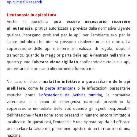
Apicultural Research
L’eutanasia in apicoltura
Anche in apicoltura
può essere necessario ricorrere
all’eutanasia
, pratica autorizzata e prevista dalla normativa vigente
qualora insorgano problemi per le api, per l’ambiente e/o per la
salute pubblica che non si possono risolvere in altro modo. La
soppressione delle api mellifere si realizza, di regola, dopo il
tramonto, quando la maggior parte delle api è rientrata nell’arnia. A
questo punto
l’alveare viene sigillato
confinandovi tutte le sue api,
per evitare che possano ulteriormente fuoriuscire.
Nel caso di alcune
malattie infettive o parassitarie delle api
mellifere
, come la
peste americana
o le infestazioni parassitarie
esotiche (come l
’infestazione da Aethina tumida
), la normativa
veterinaria e i piani di emergenza nazionali prevedono la
soppressione immediata delle api, quando gli agenti responsabili
dell’infezione/infestazione sono presenti in numero ancora limitato e
localizzato. In questi casi, l’eutanasia è una riposta rapida ed efficace
per tutelare la salute del patrimonio apistico di un territorio o di una
nazione.