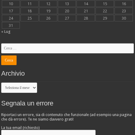
10
11
12
13
14
15
16
17
18
19
20
21
22
23
24
25
26
27
28
29
30
31
« Lug
Archivio
Archivio
Segnala un errore
Riportaci un errore, sia di contenuto che funzionale (ad esempio una pagina
che dà errore). Te ne siamo davvero grati!
La tua email (richiesto)