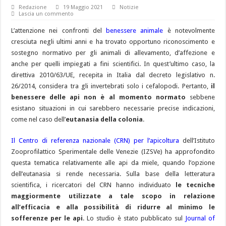
Redazione
19 Maggio 2021
Notizie
Lascia un commento
L’attenzione nei confronti del
benessere animale
è notevolmente
cresciuta negli ultimi anni e ha trovato opportuno riconoscimento e
sostegno normativo per gli animali di allevamento, d’affezione e
anche per quelli impiegati a fini scientifici. In quest’ultimo caso, la
direttiva 2010/63/UE, recepita in Italia dal decreto legislativo n.
26/2014, considera tra gli invertebrati solo i cefalopodi. Pertanto,
il
benessere delle api non è al momento normato
sebbene
esistano situazioni in cui sarebbero necessarie precise indicazioni,
come nel caso dell’
eutanasia della colonia
.
Il Centro di referenza nazionale (CRN) per l’apicoltura
dell’Istituto
Zooprofilattico Sperimentale delle Venezie (IZSVe) ha approfondito
questa tematica relativamente alle api da miele, quando l’opzione
dell’eutanasia si rende necessaria. Sulla base della letteratura
scientifica, i ricercatori del CRN hanno individuato
le tecniche
maggiormente utilizzate a tale scopo in relazione
all’efficacia e alla possibilità di ridurre al minimo le
sofferenze per le api
. Lo studio è stato pubblicato sul
Journal of