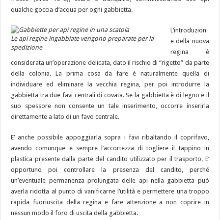
qualche goccia d’acqua per ogni gabbietta.
L’introduzion
Le api regine ingabbiate vengono preparate per la
e della nuova
spedizione
regina è
considerata un’operazione delicata, dato il rischio di “rigetto” da parte
della colonia. La prima cosa da fare è naturalmente quella di
individuare ed eliminare la vecchia regina, per poi introdurre la
gabbietta tra due favi centrali di covata. Se la gabbietta è di legno e il
suo spessore non consente un tale inserimento, occorre inserirla
direttamente a lato di un favo centrale.
E’ anche possibile appoggiarla sopra i favi ribaltando il coprifavo,
avendo comunque e sempre l’accortezza di togliere il tappino in
plastica presente dalla parte del candito utilizzato per il trasporto. E’
opportuno poi controllare la presenza del candito, perché
un’eventuale permanenza prolungata delle api nella gabbietta può
averla ridotta al punto di vanificarne l’utilità e permettere una troppo
rapida fuoriuscita della regina e fare attenzione a non coprire in
nessun modo il foro di uscita della gabbietta.