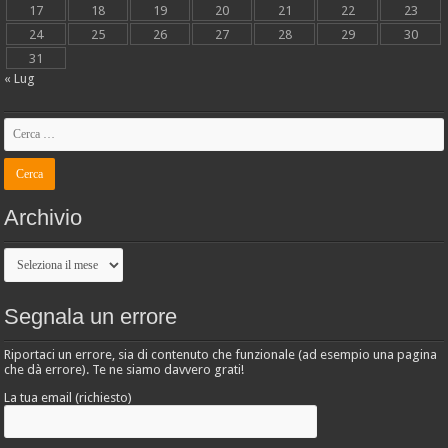
17
18
19
20
21
22
23
24
25
26
27
28
29
30
31
« Lug
Archivio
Archivio
Segnala un errore
Riportaci un errore, sia di contenuto che funzionale (ad esempio una pagina
che dà errore). Te ne siamo davvero grati!
La tua email (richiesto)