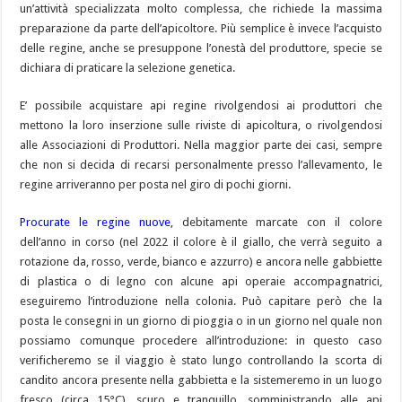
un’attività specializzata molto complessa, che richiede la massima
preparazione da parte dell’apicoltore. Più semplice è invece l’acquisto
delle regine, anche se presuppone l’onestà del produttore, specie se
dichiara di praticare la selezione genetica.
E’ possibile acquistare api regine rivolgendosi ai produttori che
mettono la loro inserzione sulle riviste di apicoltura, o rivolgendosi
alle Associazioni di Produttori. Nella maggior parte dei casi, sempre
che non si decida di recarsi personalmente presso l’allevamento, le
regine arriveranno per posta nel giro di pochi giorni.
Procurate le regine nuove
, debitamente marcate con il colore
dell’anno in corso (nel 2022 il colore è il giallo, che verrà seguito a
rotazione da, rosso, verde, bianco e azzurro) e ancora nelle gabbiette
di plastica o di legno con alcune api operaie accompagnatrici,
eseguiremo l’introduzione nella colonia. Può capitare però che la
posta le consegni in un giorno di pioggia o in un giorno nel quale non
possiamo comunque procedere all’introduzione: in questo caso
verificheremo se il viaggio è stato lungo controllando la scorta di
candito ancora presente nella gabbietta e la sistemeremo in un luogo
fresco (circa 15°C), scuro e tranquillo, somministrando alle api