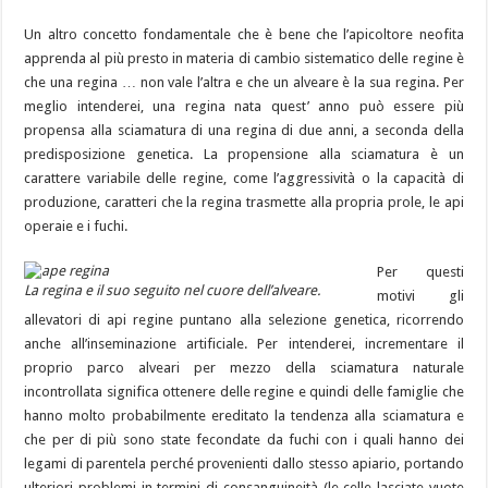
Un altro concetto fondamentale che è bene che l’apicoltore neofita
apprenda al più presto in materia di cambio sistematico delle regine è
che una regina … non vale l’altra e che un alveare è la sua regina. Per
meglio intenderei, una regina nata quest’ anno può essere più
propensa alla sciamatura di una regina di due anni, a seconda della
predisposizione genetica. La propensione alla sciamatura è un
carattere variabile delle regine, come l’aggressività o la capacità di
produzione, caratteri che la regina trasmette alla propria prole, le api
operaie e i fuchi.
Per questi
La regina e il suo seguito nel cuore dell’alveare.
motivi gli
allevatori di api regine puntano alla selezione genetica, ricorrendo
anche all’inseminazione artificiale. Per intenderei, incrementare il
proprio parco alveari per mezzo della sciamatura naturale
incontrollata significa ottenere delle regine e quindi delle famiglie che
hanno molto probabilmente ereditato la tendenza alla sciamatura e
che per di più sono state fecondate da fuchi con i quali hanno dei
legami di parentela perché provenienti dallo stesso apiario, portando
ulteriori problemi in termini di consanguineità (le celle lasciate vuote