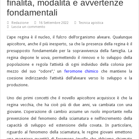
finalità, modalità e avvertenze
fondamentali
Redazione
16 Settembre 2022
Tecnica apistica
Lascia un commento
L’ape regina è il nucleo, il fulcro dell’organismo alveare. Qualunque
apicoltore, anche il più inesperto, sa che la presenza della regina è il
presupposto fondamentale per la sopravvivenza della famiglia. La
regina depone le uova, permettendo il rinnovo e lo sviluppo della
popolazione e regola l’attività di ogni individuo della colonia per
mezzo del suo “odore”,’ un
feromone chimico
che mantiene la
coesione indirizzando l’attività dell’alveare verso lo sviluppo e la
produzione.
Uno dei primi concetti che il novello apicoltore acquisisce è che la
regina vecchia, che ha cioè più di due anni, va cambiata con una
giovane. L’operazione di cambio assume un ruolo importante nella
prevenzione del fenomeno della sciamatura e nell’incremento della
capacità di sviluppo ed estensione della covata. In particolare,
riguardo al fenomeno della sciamatura, le regine giovani emettono
una maggiore quantità di feromone (quello che abbiamo chiamato