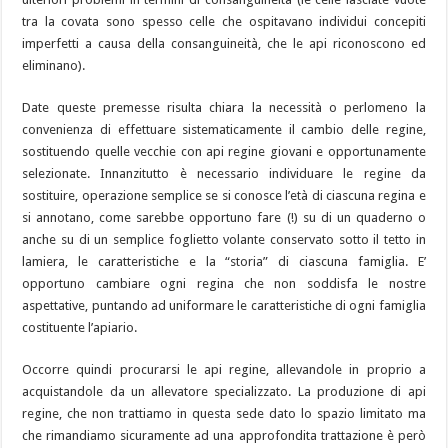
tra la covata sono spesso celle che ospitavano individui concepiti
imperfetti a causa della consanguineità, che le api riconoscono ed
eliminano).
Date queste premesse risulta chiara la necessità o perlomeno la
convenienza di effettuare sistematicamente il cambio delle regine,
sostituendo quelle vecchie con api regine giovani e opportunamente
selezionate. Innanzitutto è necessario individuare le regine da
sostituire, operazione semplice se si conosce l’età di ciascuna regina e
si annotano, come sarebbe opportuno fare (!) su di un quaderno o
anche su di un semplice foglietto volante conservato sotto il tetto in
lamiera, le caratteristiche e la “storia” di ciascuna famiglia. E’
opportuno cambiare ogni regina che non soddisfa le nostre
aspettative, puntando ad uniformare le caratteristiche di ogni famiglia
costituente l’apiario.
Occorre quindi procurarsi le api regine, allevandole in proprio a
acquistandole da un allevatore specializzato. La produzione di api
regine, che non trattiamo in questa sede dato lo spazio limitato ma
che rimandiamo sicuramente ad una approfondita trattazione è però