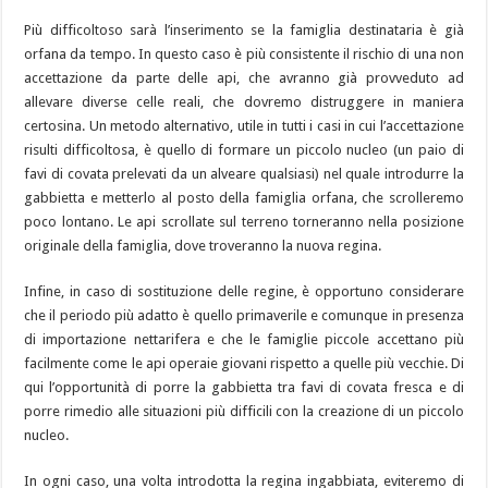
Più difficoltoso sarà l’inserimento se la famiglia destinataria è già
orfana da tempo. In questo caso è più consistente il rischio di una non
accettazione da parte delle api, che avranno già provveduto ad
allevare diverse celle reali, che dovremo distruggere in maniera
certosina. Un metodo alternativo, utile in tutti i casi in cui l’accettazione
risulti difficoltosa, è quello di formare un piccolo nucleo (un paio di
favi di covata prelevati da un alveare qualsiasi) nel quale introdurre la
gabbietta e metterlo al posto della famiglia orfana, che scrolleremo
poco lontano. Le api scrollate sul terreno torneranno nella posizione
originale della famiglia, dove troveranno la nuova regina.
Infine, in caso di sostituzione delle regine, è opportuno considerare
che il periodo più adatto è quello primaverile e comunque in presenza
di importazione nettarifera e che le famiglie piccole accettano più
facilmente come le api operaie giovani rispetto a quelle più vecchie. Di
qui l’opportunità di porre la gabbietta tra favi di covata fresca e di
porre rimedio alle situazioni più difficili con la creazione di un piccolo
nucleo.
In ogni caso, una volta introdotta la regina ingabbiata, eviteremo di