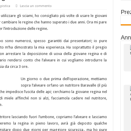
pistica
Lascia un commento
Prez
ilizzare gli sciami, ho consigliato più volte di usare le giovani
er cambiare le regine che hanno superato i due anni. Ora mi pare
 l’introduzione delle regine.
Ann
po sono numerosi, spesso garantiti dai presentatori; io pure
to m’ha dimostrato la mia esperienza. Ha soprattutto il pregio
i non arrestare la deposizione di uova della giovane regina e di
sario rendersi conto che l’alveare in cui vogliamo introdurre la
ia da circa 3 ore.
Un giorno o due prima dell’operazione, mettiamo
sopra l’alveare orfano un nutritore Baravalle (il più
he impedisce l’uscita delle api; cerchiamo la giovane regina nel
miele affinché non si alzi, facciamola cadere nel nutritore,
e.
ritore lasciando fuori l’umbone, copriamo l’alveare e lasciamo
veremo la regina in pieno lavoro, avrà già deposto qualche
visitare dopo due giorni per maggiore sicurezza,. ma ho pure