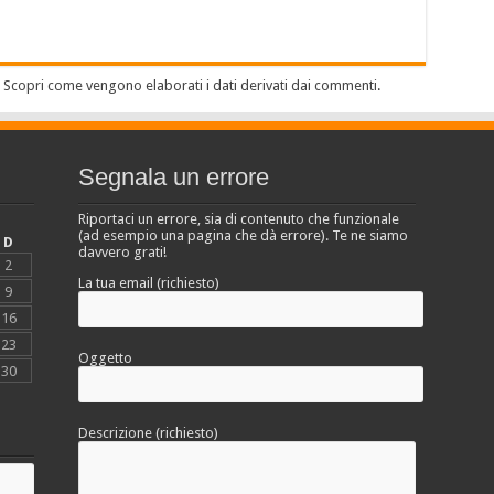
.
Scopri come vengono elaborati i dati derivati dai commenti
.
Segnala un errore
Riportaci un errore, sia di contenuto che funzionale
(ad esempio una pagina che dà errore). Te ne siamo
D
davvero grati!
2
La tua email (richiesto)
9
16
23
Oggetto
30
Descrizione (richiesto)