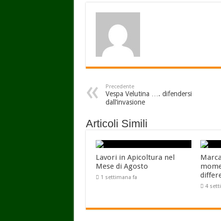
Precedente
Vespa Velutina …. difendersi
dall’invasione
Articoli Simili
Lavori in Apicoltura nel
Marcar
Mese di Agosto
momen
differ
1 settimana fa
4 set