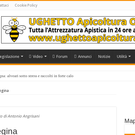
ttaci
Cookie Policy
egislazione
Video
Forum
Annunci
Notizie
Utilità
a: alveari sotto stress e raccolti in forte calo
egina
o di Antonio Angrisani
Map
egina