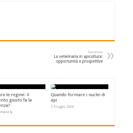
Succesivo
La veterinaria in apicoltura:
opportunità e prospettive
e le regine: il
Quando formare i nuclei di
to giusto fa la
api
enza?
6 Luglio 2026
timane fa