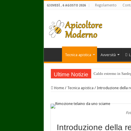
Regolamento
Conta
GIOVEDÌ , 6 AGOSTO 2026
Tecnica apistica
Avversità
L
Ultime Notizie
Caldo estremo in Sardegn
Home
/
Tecnica apistica
/
Introduzione della r
Fot
Introduzione della r