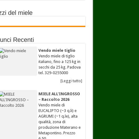
zi del miele
unci Recenti
Vendo miele tiglio
Vendo miele di tiglio
italiano, fino a 125 kg in
secchi da 25 kg. Padova
tel. 329-0255000
[Leggi tutto]
MIELE ALL'INGROSSO
– Raccolto 2026
Vendo miele di
EUCALIPTO (~3 q.li) e
AGRUMI (~1 q.le), alta
qualità, zona di
produzione Materano e
Metapontino. Prezzo
6,50…