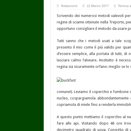
Redazione
22 Marzo 2017
Tecnica a
Scrivendo dei numerosi metodi valevoli per ut
regine di sciame ottenute nella Treporte, p
opportuno consigliare il metodo da usare per
Tutti sanno che i metodi usati a tale sco
presento il mio come il più valido per quan
d’essere semplice, alla portata di tutti, d
lasciare calmo l’alveare. Anzitutto è neces
regina sia sicuramente orfano: meglio se lo s
comune!). Leviamo il coperchio e l’umbone c
nucleo, cospargiamola abbondantemente di 
copriamola di miele fino a renderla immobil
A questo punto mettiamo il coperchio al nut
fare alle api. Visitando dopo 48 ore tro
decimetro quadrato di uova. Consiglio di 