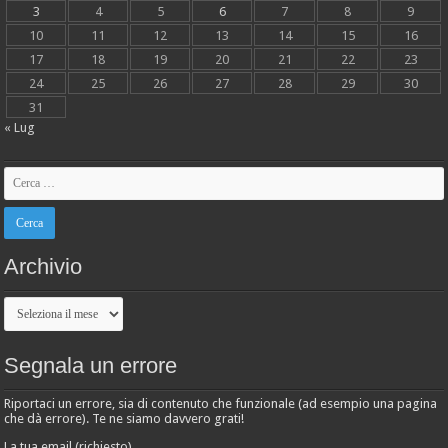
3
4
5
6
7
8
9
10
11
12
13
14
15
16
17
18
19
20
21
22
23
24
25
26
27
28
29
30
31
« Lug
Archivio
Archivio
Segnala un errore
Riportaci un errore, sia di contenuto che funzionale (ad esempio una pagina
che dà errore). Te ne siamo davvero grati!
La tua email (richiesto)