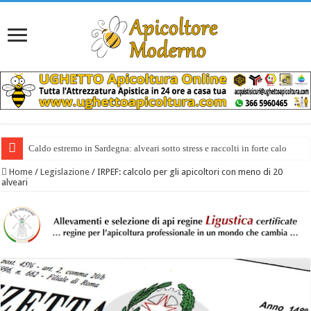
Caldo estremo in Sardegna: alveari sotto stress e raccolti in forte calo
Home
/
Legislazione
/
IRPEF: calcolo per gli apicoltori con meno di 20
alveari