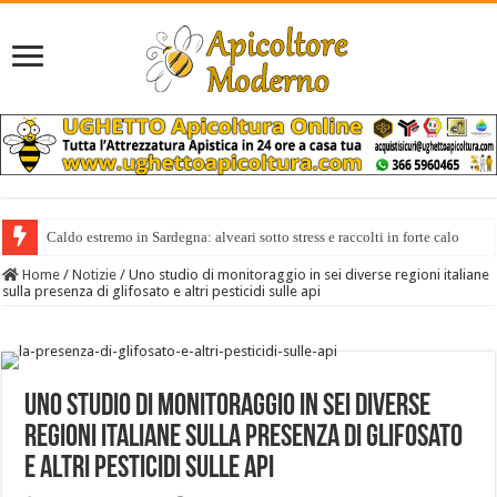
Caldo estremo in Sardegna: alveari sotto stress e raccolti in forte calo
Il miele italiano costa anche 10 volte di più di quello extra europeo
Home
/
Notizie
/
Uno studio di monitoraggio in sei diverse regioni italiane
sulla presenza di glifosato e altri pesticidi sulle api
Uno studio di monitoraggio in sei diverse
regioni italiane sulla presenza di glifosato
e altri pesticidi sulle api