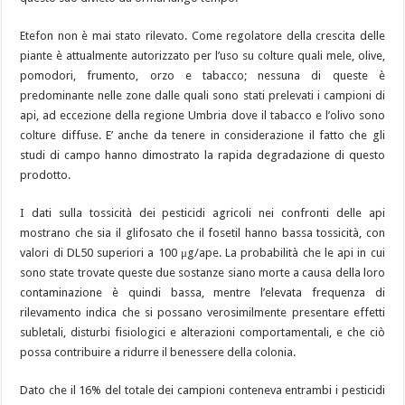
Etefon non è mai stato rilevato. Come regolatore della crescita delle
piante è attualmente autorizzato per l’uso su colture quali mele, olive,
pomodori, frumento, orzo e tabacco; nessuna di queste è
predominante nelle zone dalle quali sono stati prelevati i campioni di
api, ad eccezione della regione Umbria dove il tabacco e l’olivo sono
colture diffuse. E’ anche da tenere in considerazione il fatto che gli
studi di campo hanno dimostrato la rapida degradazione di questo
prodotto.
I dati sulla tossicità dei pesticidi agricoli nei confronti delle api
mostrano che sia il glifosato che il fosetil hanno bassa tossicità, con
valori di DL50 superiori a 100 μg/ape. La probabilità che le api in cui
sono state trovate queste due sostanze siano morte a causa della loro
contaminazione è quindi bassa, mentre l’elevata frequenza di
rilevamento indica che si possano verosimilmente presentare effetti
subletali, disturbi fisiologici e alterazioni comportamentali, e che ciò
possa contribuire a ridurre il benessere della colonia.
Dato che il 16% del totale dei campioni conteneva entrambi i pesticidi