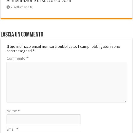
Alimentazione di soccorso 2026
2 settimane fa
Lascia un commento
Il tuo indirizzo email non sarà pubblicato.
I campi obbligatori sono
contrassegnati
*
Commento
*
Nome
*
Email
*