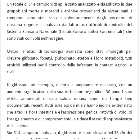
Un totale di 314 campioni di api è stato analizzato e classificato in due
gruppi: api morte o morenti e api vive provenienti da alveari sani. I
campioni sono stati raccolti volontariamente dagli apicoltori di
ciascuna regione e analizzati dai laboratori ufficiali di controllo del
Sistema Sanitario Nazionale (Istituti Zooprofilattici Sperimentali ) che
sono stati coinvolti nell’indagine.
Metodi analitici di tecnologia avanzata sono stati impiegati per
rilevare glifosato, fosetyl, glufosinato, etefon e i loro metaboliti, tutti
erbicidi utilizzati per il controllo delle infestanti in contesti agricoli e
civili.
Il glifosato, ad esempio, è noto e ampiamente utilizzato, con un
aumento significativo della sua diffusione negli ultimi 30 anni. I suoi
effetti ambientali e sulla salute umana sono da tempo ben
documentati, recenti studi sulle api da miele hanno inoltre evidenziato
che alteri la flora intestinale e l’espressione genica, l’attività di volo, di
foraggiamento e di comportamento, e riduca il tasso di sopravvivenza
delle colonie.
Sui 314 campioni analizzati, il glifosato è stato rilevato nel 33,4% dei