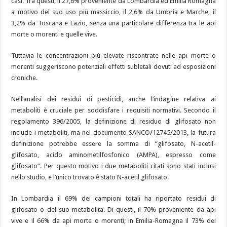
casi. Tra questi, il 27,6% proveniente da Lombardia ed Emilia Romagna
a motivo del suo uso più massiccio, il 2,6% da Umbria e Marche, il
3,2% da Toscana e Lazio, senza una particolare differenza tra le api
morte o morenti e quelle vive.
Tuttavia le concentrazioni più elevate riscontrate nelle api morte o
morenti suggeriscono potenziali effetti subletali dovuti ad esposizioni
croniche.
Nell’analisi dei residui di pesticidi, anche l’indagine relativa ai
metaboliti è cruciale per soddisfare i requisiti normativi. Secondo il
regolamento 396/2005, la definizione di residuo di glifosato non
include i metaboliti, ma nel documento SANCO/12745/2013, la futura
definizione potrebbe essere la somma di “glifosato, N-acetil-
glifosato, acido aminometilfosfonico (AMPA), espresso come
glifosato”. Per questo motivo i due metaboliti citati sono stati inclusi
nello studio, e l’unico trovato è stato N-acetil glifosato.
In Lombardia il 69% dei campioni totali ha riportato residui di
glifosato o del suo metabolita. Di questi, il 70% proveniente da api
vive e il 66% da api morte o morenti; in Emilia-Romagna il 73% dei