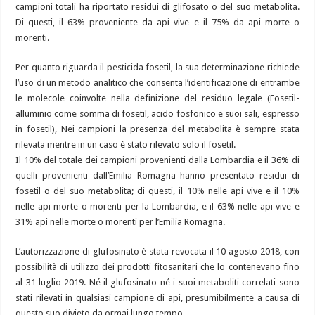
campioni totali ha riportato residui di glifosato o del suo metabolita.
Di questi, il 63% proveniente da api vive e il 75% da api morte o
morenti.
Per quanto riguarda il pesticida fosetil, la sua determinazione richiede
l’uso di un metodo analitico che consenta l’identificazione di entrambe
le molecole coinvolte nella definizione del residuo legale (Fosetil-
alluminio come somma di fosetil, acido fosfonico e suoi sali, espresso
in fosetil), Nei campioni la presenza del metabolita è sempre stata
rilevata mentre in un caso è stato rilevato solo il fosetil.
Il 10% del totale dei campioni provenienti dalla Lombardia e il 36% di
quelli provenienti dall’Emilia Romagna hanno presentato residui di
fosetil o del suo metabolita; di questi, il 10% nelle api vive e il 10%
nelle api morte o morenti per la Lombardia, e il 63% nelle api vive e
31% api nelle morte o morenti per l’Emilia Romagna.
L’autorizzazione di glufosinato è stata revocata il 10 agosto 2018, con
possibilità di utilizzo dei prodotti fitosanitari che lo contenevano fino
al 31 luglio 2019. Né il glufosinato né i suoi metaboliti correlati sono
stati rilevati in qualsiasi campione di api, presumibilmente a causa di
questo suo divieto da ormai lungo tempo.