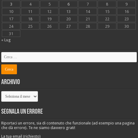
3
4
5
6
7
8
9
10
11
12
13
14
15
16
17
18
19
20
21
22
23
24
25
26
27
28
29
30
31
« Lug
Archivio
Archivio
Segnala un errore
Riportaci un errore, sia di contenuto che funzionale (ad esempio una pagina
che dà errore). Te ne siamo davvero grati!
La tua email (richiesto)