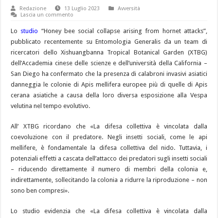
Redazione
13 Luglio 2023
Avversità
Lascia un commento
Lo
studio
“Honey bee social collapse arising from hornet attacks”,
pubblicato recentemente su Entomologia Generalis da un team di
ricercatori dello Xishuangbanna Tropical Botanical Garden (XTBG)
dell’Accademia cinese delle scienze e dell’università della California –
San Diego ha confermato che la presenza di calabroni invasivi asiatici
danneggia le colonie di Apis mellifera europee più di quelle di Apis
cerana asiatiche a causa della loro diversa esposizione alla Vespa
velutina nel tempo evolutivo.
All’ XTBG ricordano che «La difesa collettiva è vincolata dalla
coevoluzione con il predatore. Negli insetti sociali, come le api
mellifere, è fondamentale la difesa collettiva del nido. Tuttavia, i
potenziali effetti a cascata dell’attacco dei predatori sugli insetti sociali
– riducendo direttamente il numero di membri della colonia e,
indirettamente, sollecitando la colonia a ridurre la riproduzione – non
sono ben compresi».
Lo studio evidenzia che «La difesa collettiva è vincolata dalla