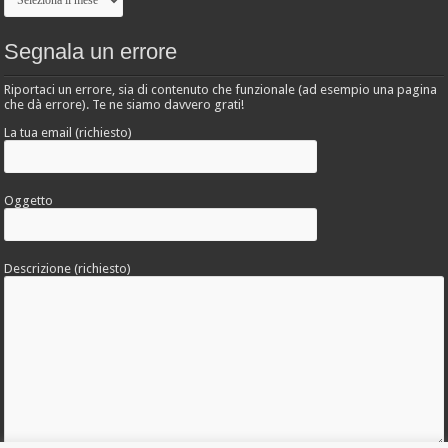
Segnala un errore
Riportaci un errore, sia di contenuto che funzionale (ad esempio una pagina
che dà errore). Te ne siamo davvero grati!
La tua email (richiesto)
Oggetto
Descrizione (richiesto)