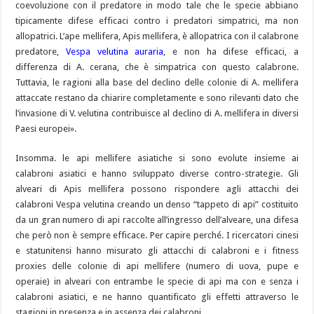
coevoluzione con il predatore in modo tale che le specie abbiano
tipicamente difese efficaci contro i predatori simpatrici, ma non
allopatrici. L’ape mellifera, Apis mellifera, è allopatrica con il calabrone
predatore,
Vespa velutina auraria
, e non ha difese efficaci, a
differenza di A. cerana, che è simpatrica con questo calabrone.
Tuttavia, le ragioni alla base del declino delle colonie di A. mellifera
attaccate restano da chiarire completamente e sono rilevanti dato che
l’invasione di V. velutina contribuisce al declino di A. mellifera in diversi
Paesi europei».
Insomma. le api mellifere asiatiche si sono evolute insieme ai
calabroni asiatici e hanno sviluppato diverse contro-strategie. Gli
alveari di Apis mellifera possono rispondere agli attacchi dei
calabroni Vespa velutina creando un denso “tappeto di api” costituito
da un gran numero di api raccolte all’ingresso dell’alveare, una difesa
che però non è sempre efficace. Per capire perché. I ricercatori cinesi
e statunitensi hanno misurato gli attacchi di calabroni e i fitness
proxies delle colonie di api mellifere (numero di uova, pupe e
operaie) in alveari con entrambe le specie di api ma con e senza i
calabroni asiatici, e ne hanno quantificato gli effetti attraverso le
stagioni in presenza e in assenza dei calabroni.