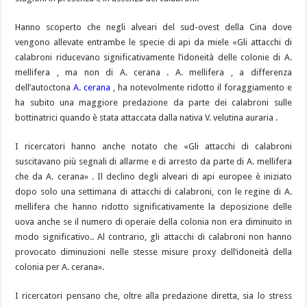
Hanno scoperto che negli alveari del sud-ovest della Cina dove
vengono allevate entrambe le specie di api da miele «Gli attacchi di
calabroni riducevano significativamente l’idoneità delle colonie di A.
mellifera , ma non di A. cerana . A. mellifera , a differenza
dell’autoctona
A. cerana
, ha notevolmente ridotto il foraggiamento e
ha subito una maggiore predazione da parte dei calabroni sulle
bottinatrici quando è stata attaccata dalla nativa V. velutina auraria .
I ricercatori hanno anche notato che «Gli attacchi di calabroni
suscitavano più segnali di allarme e di arresto da parte di A. mellifera
che da A. cerana» . Il declino degli alveari di api europee è iniziato
dopo solo una settimana di attacchi di calabroni, con le regine di A.
mellifera che hanno ridotto significativamente la deposizione delle
uova anche se il numero di operaie della colonia non era diminuito in
modo significativo.. Al contrario, gli attacchi di calabroni non hanno
provocato diminuzioni nelle stesse misure proxy dell’idoneità della
colonia per A. cerana».
I ricercatori pensano che, oltre alla predazione diretta, sia lo stress