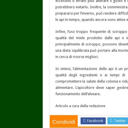
eccessivo o errato può alterare il gusto e
potrebbero evitarlo. Inoltre, la somministra
prepararsi per l’inverno, può rendere diffici
le api in tempo, quando ancora sono attive e 
Infine, l’uso troppo frequente di sciropp
qualità del miele prodotto dalle api e i
principalmente di sciroppo, possono diventare
una dieta squilibrata può portare alla mort
in cerca di risorse migliori.
In sintesi, l’alimentazione delle api è un 
qualità degli ingredienti e ai tempi di
compromettere la salute della colonia e ridur
alimentare. L’apicoltore deve saper gestire
funzionamento dell’alveare.
Articolo a cura della redazione
Facebook
Twitter
Condividi