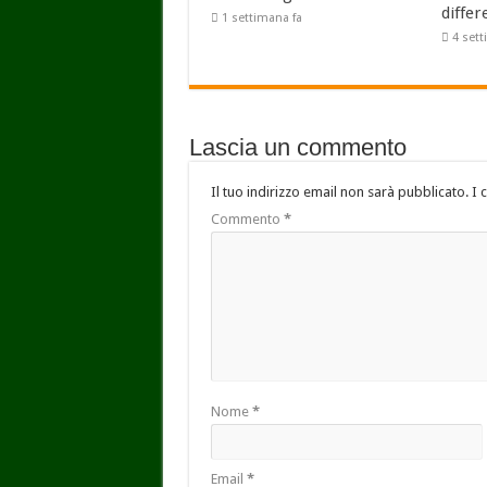
differ
1 settimana fa
4 set
Lascia un commento
Il tuo indirizzo email non sarà pubblicato.
I 
Commento
*
Nome
*
Email
*