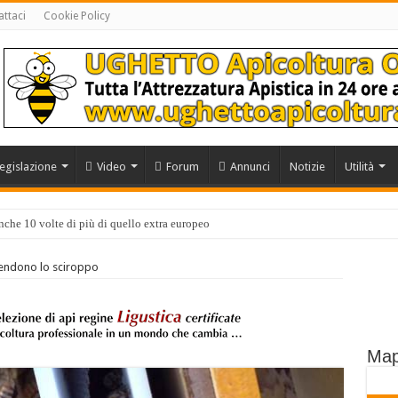
ttaci
Cookie Policy
egislazione
Video
Forum
Annunci
Notizie
Utilità
anche 10 volte di più di quello extra europeo
erazione Apicoltori Italiani
rendono lo sciroppo
Map