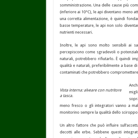
somministrazione. Una delle cause più com
(inferiore ai 10°C), le api diventano meno a
una corretta alimentazione, è quindi fonda
basse temperature, le api non solo diventan
nutrienti necessari.
Inoltre, le api sono molto sensibili ai 
percepiscono come sgradevoli o potenzial
naturali, potrebbero rifiutarlo. È quindi i
qualità e naturali, preferibilmente a base d
contaminati che potrebbero compromettere la
Anch
Vista interna: alveare con nutritore
migli
a tasca.
sopra
meno fresco o gli integratori vanno a male,
monitorino sempre la qualità dello sciroppo 
Un altro fattore che può influire sull’accet
decotti alle erbe. Sebbene questi integrat