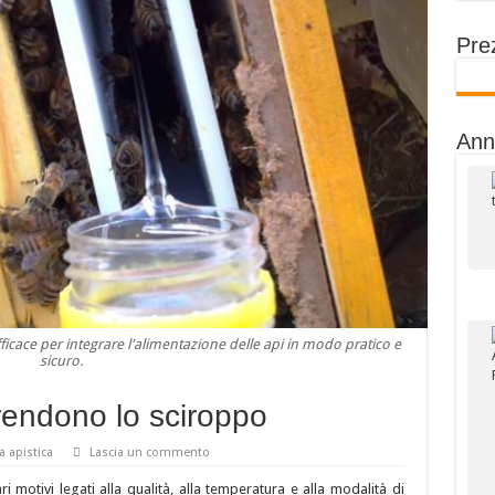
Prez
Ann
ficace per integrare l'alimentazione delle api in modo pratico e
sicuro.
rendono lo sciroppo
a apistica
Lascia un commento
i motivi legati alla qualità, alla temperatura e alla modalità di