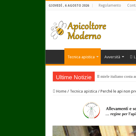
Regolamento
Conta
GIOVEDÌ , 6 AGOSTO 2026
Tecnica apistica
Avversità
L
Ultime Notizie
Il miele italiano costa 
Incontro tra IZSLT e Fed
Home
/
Tecnica apistica
/
Perché le api non p