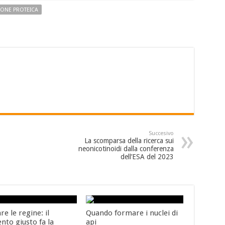
IONE PROTEICA
Succesivo
La scomparsa della ricerca sui
neonicotinoidi dalla conferenza
dell’ESA del 2023
e le regine: il
Quando formare i nuclei di
to giusto fa la
api