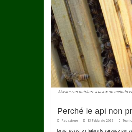
Alveare con nutritore a tasca: un metodo ef
Perché le api non p
Redazione
13 Febbraio 2025
Tecnic
Le api possono rifiutare lo sciroppo per var