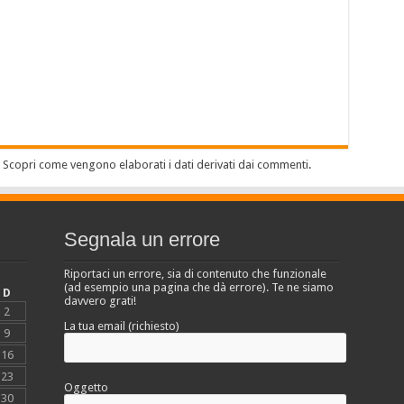
.
Scopri come vengono elaborati i dati derivati dai commenti
.
Segnala un errore
Riportaci un errore, sia di contenuto che funzionale
(ad esempio una pagina che dà errore). Te ne siamo
D
davvero grati!
2
La tua email (richiesto)
9
16
23
Oggetto
30