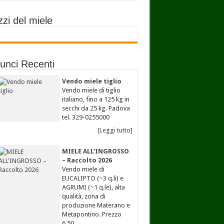
zi del miele
unci Recenti
Vendo miele tiglio
Vendo miele di tiglio
italiano, fino a 125 kg in
secchi da 25 kg. Padova
tel. 329-0255000
[Leggi tutto]
MIELE ALL'INGROSSO
– Raccolto 2026
Vendo miele di
EUCALIPTO (~3 q.li) e
AGRUMI (~1 q.le), alta
qualità, zona di
produzione Materano e
Metapontino. Prezzo
6,50…