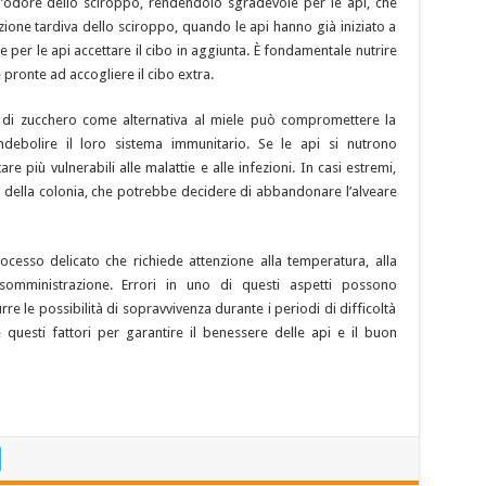
 l’odore dello sciroppo, rendendolo sgradevole per le api, che
zione tardiva dello sciroppo, quando le api hanno già iniziato a
le per le api accettare il cibo in aggiunta. È fondamentale nutrire
pronte ad accogliere il cibo extra.
o di zucchero come alternativa al miele può compromettere la
ndebolire il loro sistema immunitario. Se le api si nutrono
 più vulnerabili alle malattie e alle infezioni. In casi estremi,
e della colonia, che potrebbe decidere di abbandonare l’alveare
processo delicato che richiede attenzione alla temperatura, alla
 somministrazione. Errori in uno di questi aspetti possono
re le possibilità di sopravvivenza durante i periodi di difficoltà
 questi fattori per garantire il benessere delle api e il buon