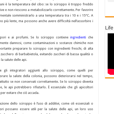
uni è la temperatura del cibo: se lo sciroppo è troppo freddo
ttive e non riescono a metabolizzarlo correttamente. Per favorire
mentale somministrarlo a una temperatura tra i 10 e i 15°C. A
o più lente, ma possono anche avere difficoltà nell’assorbire i
Life
sapori e ai profumi. Se lo sciroppo contiene
ingredienti
che
mente dannosi, come contaminazioni o sostanze chimiche non
mportante preparare lo sciroppo con ingredienti freschi, di alta
i zucchero di barbabietola, evitando zuccheri di bassa qualità o
 salute delle api.
e gli integratori aggiunti allo sciroppo, come quelli per
orare la salute della colonia, possono deteriorarsi nel tempo,
ttutto se non conservati correttamente. Se lo sciroppo diventa
 le api potrebbero rifiutarlo. È essenziale che gli apicoltori
per evitare che ciò accada.
tazione dello sciroppo è l’uso di additivi, come oli essenziali o
ori possano essere utili per la salute delle api, un loro uso