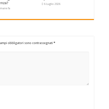
enza?
6 Luglio 2026
timane fa
campi obbligatori sono contrassegnati
*