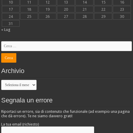
10
11
12
13
14
15
16
17
18
19
20
21
22
23
24
25
26
27
28
29
30
31
« Lug
Archivio
Archivio
Segnala un errore
Riportaci un errore, sia di contenuto che funzionale (ad esempio una pagina
che dà errore). Te ne siamo davvero grati!
La tua email (richiesto)