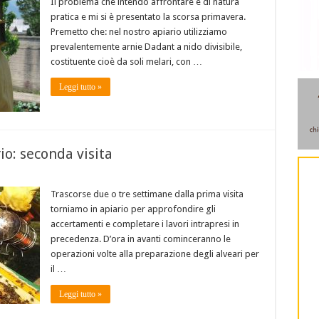
Il problema che intendo affrontare è di natura
pratica e mi si è presentato la scorsa primavera.
Premetto che: nel nostro apiario utilizziamo
prevalentemente arnie Dadant a nido divisibile,
costituente cioè da soli melari, con …
Leggi tutto »
io: seconda visita
Trascorse due o tre settimane dalla prima visita
torniamo in apiario per approfondire gli
accertamenti e completare i lavori intrapresi in
precedenza. D’ora in avanti cominceranno le
operazioni volte alla preparazione degli alveari per
il …
Leggi tutto »