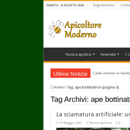
Regolamento
Conta
SABATO , 8 AGOSTO 2026
Tecnica apistica
Avversità
Ultime Notizie
Caldo estremo in Sardegn
Home
/
Tag:
ape bottinatrice
(pagina 3)
Tag Archivi:
ape bottinat
La sciamatura artificiale:
13 Maggio 2021
Tecnica apistica
0