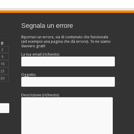
Segnala un errore
Riportaci un errore, sia di contenuto che funzionale
(ad esempio una pagina che dà errore). Te ne siamo
D
davvero grati!
2
La tua email (richiesto)
9
16
23
Oggetto
30
Descrizione (richiesto)