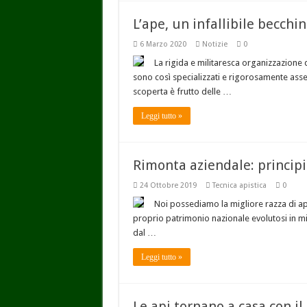
L’ape, un infallibile becchi
6 Marzo 2020
Notizie
0
La rigida e militaresca organizzazione d
sono così specializzati e rigorosamente asse
scoperta è frutto delle …
Leggi tutto »
Rimonta aziendale: principi
24 Ottobre 2019
Tecnica apistica
0
Noi possediamo la migliore razza di ape
proprio patrimonio nazionale evolutosi in migl
dal …
Leggi tutto »
Le api tornano a casa con il