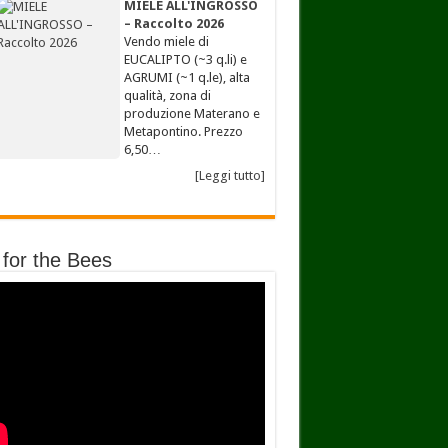
MIELE ALL'INGROSSO
– Raccolto 2026
Vendo miele di
EUCALIPTO (~3 q.li) e
AGRUMI (~1 q.le), alta
qualità, zona di
produzione Materano e
Metapontino. Prezzo
6,50…
[Leggi tutto]
 for the Bees