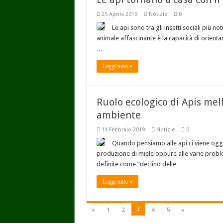
25 Aprile 2019
Notizie
0
Le api sono tra gli insetti sociali più n
animale affascinante è la capacità di orient
…
Leggi tutto »
Ruolo ecologico di Apis mell
ambiente
14 Febbraio 2019
Notizie
0
Quando pensiamo alle api ci viene oggi
produzione di miele oppure alle varie probl
definite come “declino delle …
Leggi tutto »
3
«
1
2
4
5
»