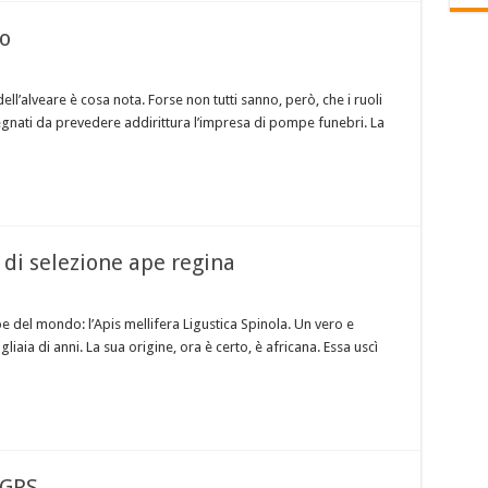
no
ell’alveare è cosa nota. Forse non tutti sanno, però, che i ruoli
gnati da prevedere addirittura l’impresa di pompe funebri. La
 di selezione ape regina
 del mondo: l’Apis mellifera Ligustica Spinola. Un vero e
iaia di anni. La sua origine, ora è certo, è africana. Essa uscì
 GPS