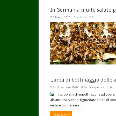
In Germania multe salate pe
5 Marzo 2021
Notizie
0
L’area di bottinaggio delle 
21 Novembre 2020
Tecnica apistica
0
I problemi di impollinazione ad opera 
alcune osservazioni riguardanti l’area di bott
nettare (può essere …
Leggi tutto »