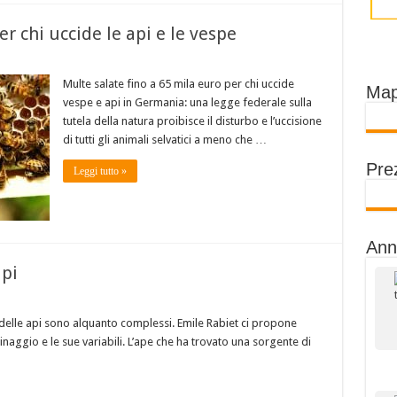
r chi uccide le api e le vespe
Multe salate fino a 65 mila euro per chi uccide
Map
vespe e api in Germania: una legge federale sulla
tutela della natura proibisce il disturbo e l’uccisione
di tutti gli animali selvatici a meno che …
Prez
Leggi tutto »
Ann
api
delle api sono alquanto complessi. Emile Rabiet ci propone
inaggio e le sue variabili. L’ape che ha trovato una sorgente di