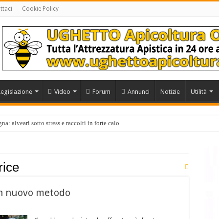
ttaci
Cookie Policy
Legislazione
Video
Forum
Annunci
Notizie
Utilità
a: alveari sotto stress e raccolti in forte calo
rice
 un nuovo metodo