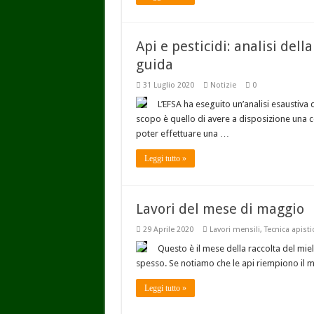
Api e pesticidi: analisi dell
guida
31 Luglio 2020
Notizie
0
L’EFSA ha eseguito un’analisi esaustiva d
scopo è quello di avere a disposizione una co
poter effettuare una …
Leggi tutto »
Lavori del mese di maggio
29 Aprile 2020
Lavori mensili
,
Tecnica apisti
Questo è il mese della raccolta del miele 
spesso. Se notiamo che le api riempiono il me
Leggi tutto »