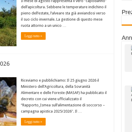
Il mese di agosto rappresenta il vero “capodanno”
dell’apicoltura. Sebbene le temperature indichino il
Prez
pieno dell’estate, l’alveare sta già avviandosi verso
il suo ciclo invernale. La gestione di questo mese
ruota attorno a un unico …
Leggi tutto »
Ann
2026
Riceviamo e pubblichiamo: Il 25 giugno 2026 il
Ministero dell’Agricoltura, della Sovranità
Alimentare e delle Foreste (MASAF) ha pubblicato il
decreto con cui viene ufficializzato il
“Rapporto_Ismea sull’alimentazione di soccorso –
campagna apistica 2025/2026″. Il …
Leggi tutto »