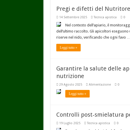
Pregi e difetti del Nutritor
14 Settembre 2025
Tecnica apistica
0
Nel contesto dell’apiario, il monitoragg
dell’ultimo raccolto. Gli apicoltori eseguono 
riserve nel nido, verificando che ogni favo 
Leggi tutto »
Garantire la salute delle ap
nutrizione
29 Agosto 2025
Alimentazione
0
Leggi tutto »
Controlli post‑smielatura pe
19 Luglio 2025
Tecnica apistica
0