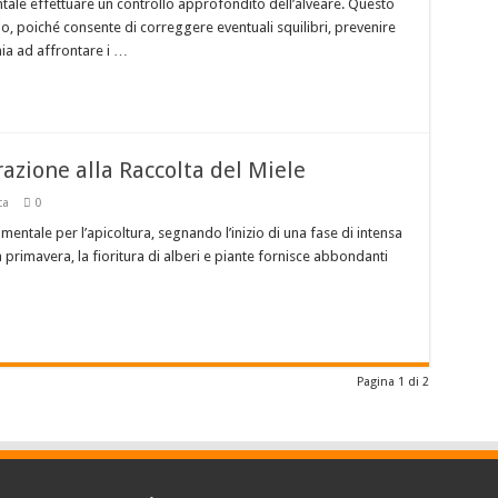
tale effettuare un controllo approfondito dell’alveare. Questo
o, poiché consente di correggere eventuali squilibri, prevenire
ia ad affrontare i …
azione alla Raccolta del Miele
ca
0
tale per l’apicoltura, segnando l’inizio di una fase di intensa
lla primavera, la fioritura di alberi e piante fornisce abbondanti
Pagina 1 di 2