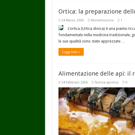
Ortica: la preparazione del
24 Marzo 2026
Alimentazione
1
L’ortica (Urtica dioica) è una pianta ri
fondamentale nella medicina tradizionale, gra
le sue qualità sono state apprezzate …
Leggi tutto »
Alimentazione delle api: il 
24 Febbraio 2026
Tecnica apistica
0