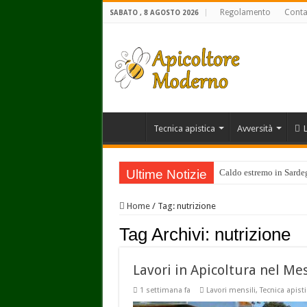
Regolamento
Conta
SABATO , 8 AGOSTO 2026
Tecnica apistica
Avversità
Ultime Notizie
Caldo estremo in Sardegn
Home
/
Tag:
nutrizione
Tag Archivi:
nutrizione
Lavori in Apicoltura nel Me
1 settimana fa
Lavori mensili
,
Tecnica apisti