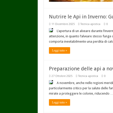
Nutrire le Api in Inverno: G
11 Dicembre 2025
Tecnica apistica
0
L’apertura di un alveare durante l’inv
attenzione, in quanto l’alveare stesso funge 
comporta inevitabilmente una perdita di cal
Leggi tutto »
Preparazione delle api a n
27 Ottobre 2025
Tecnica apistica
0
A novembre, anche nelle regioni meridion
particolarmente critico per la salute delle fa
mirate a proteggere le colonie, riducendo 
Leggi tutto »