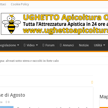
ttaci
Cookie Policy
Legislazione
Video
Forum
Annunci
Notizie
Utilità
a: alveari sotto stress e raccolti in forte calo
se di Agosto
Map
ca
0