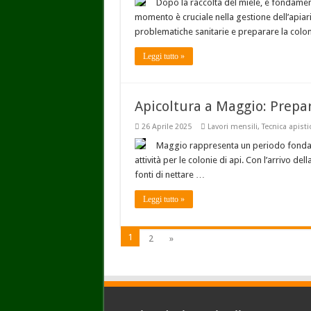
Dopo la raccolta del miele, è fondamen
momento è cruciale nella gestione dell’apiari
problematiche sanitarie e preparare la colon
Leggi tutto »
Apicoltura a Maggio: Prepar
26 Aprile 2025
Lavori mensili
,
Tecnica apisti
Maggio rappresenta un periodo fondamen
attività per le colonie di api. Con l’arrivo de
fonti di nettare …
Leggi tutto »
1
2
»