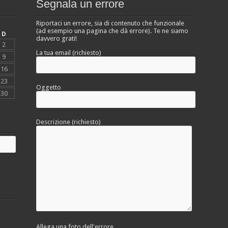
Segnala un errore
Riportaci un errore, sia di contenuto che funzionale
(ad esempio una pagina che dà errore). Te ne siamo
D
davvero grati!
2
La tua email (richiesto)
9
16
23
Oggetto
30
Descrizione (richiesto)
Allega una foto dell'errore