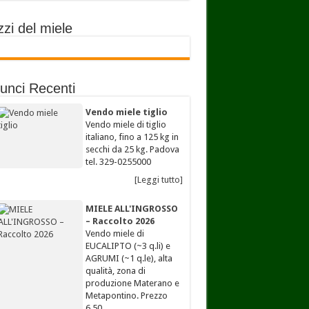
zi del miele
unci Recenti
Vendo miele tiglio
Vendo miele di tiglio
italiano, fino a 125 kg in
secchi da 25 kg. Padova
tel. 329-0255000
[Leggi tutto]
MIELE ALL'INGROSSO
– Raccolto 2026
Vendo miele di
EUCALIPTO (~3 q.li) e
AGRUMI (~1 q.le), alta
qualità, zona di
produzione Materano e
Metapontino. Prezzo
6,50…