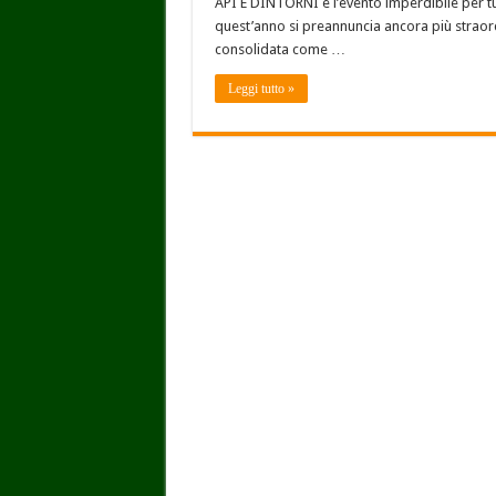
API E DINTORNI è l’evento imperdibile per tutt
quest’anno si preannuncia ancora più straordi
consolidata come …
Leggi tutto »