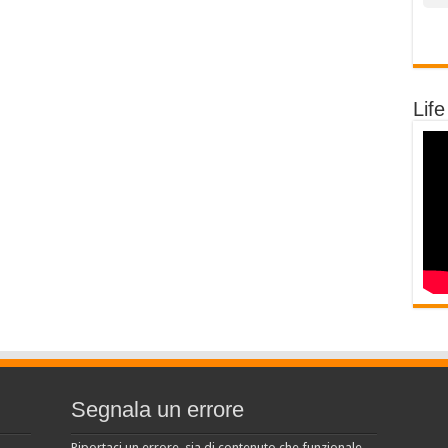
Life
Segnala un errore
Riportaci un errore, sia di contenuto che funzionale