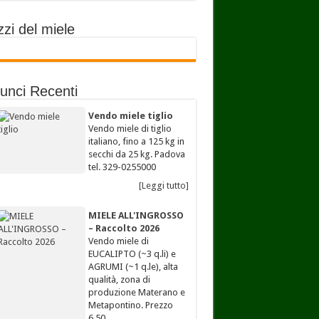
zi del miele
unci Recenti
Vendo miele tiglio
Vendo miele di tiglio
italiano, fino a 125 kg in
secchi da 25 kg. Padova
tel. 329-0255000
[Leggi tutto]
MIELE ALL'INGROSSO
– Raccolto 2026
Vendo miele di
EUCALIPTO (~3 q.li) e
AGRUMI (~1 q.le), alta
qualità, zona di
produzione Materano e
Metapontino. Prezzo
6,50…