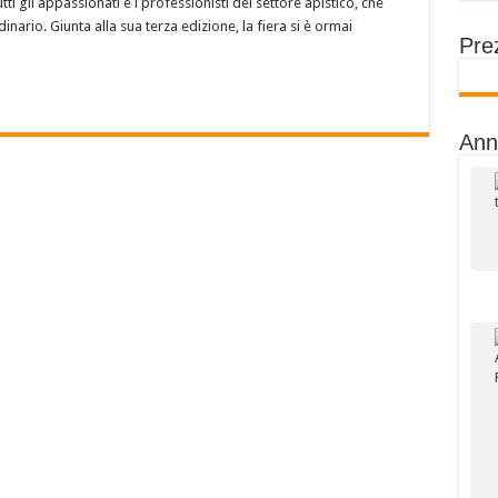
i gli appassionati e i professionisti del settore apistico, che
nario. Giunta alla sua terza edizione, la fiera si è ormai
Prez
Ann