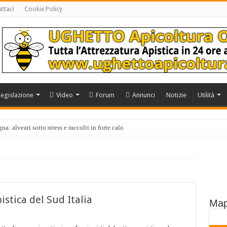
ttaci
Cookie Policy
Legislazione
Video
Forum
Annunci
Notizie
Utilità
a: alveari sotto stress e raccolti in forte calo
stica del Sud Italia
Map