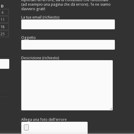
(ad esempio una pagina che dà errore). Te ne siamo
D
davvero grati!
4
La tua email (richiesto)
11
18
25
Oggetto
Descrizione (richiesto)
Allega una foto dell'errore