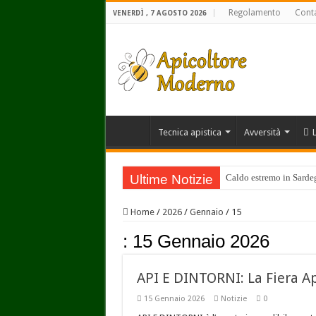
Regolamento
Conta
VENERDÌ , 7 AGOSTO 2026
Tecnica apistica
Avversità
Ultime Notizie
Caldo estremo in Sardegn
Home
/
2026
/
Gennaio
/
15
:
15 Gennaio 2026
API E DINTORNI: La Fiera Api
15 Gennaio 2026
Notizie
0