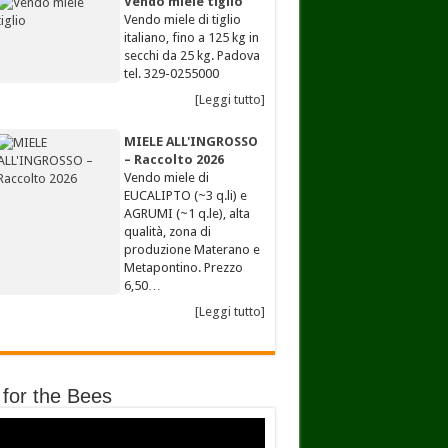
Vendo miele tiglio
Vendo miele di tiglio
italiano, fino a 125 kg in
secchi da 25 kg. Padova
tel. 329-0255000
[Leggi tutto]
MIELE ALL'INGROSSO
– Raccolto 2026
Vendo miele di
EUCALIPTO (~3 q.li) e
AGRUMI (~1 q.le), alta
qualità, zona di
produzione Materano e
Metapontino. Prezzo
6,50…
[Leggi tutto]
 for the Bees