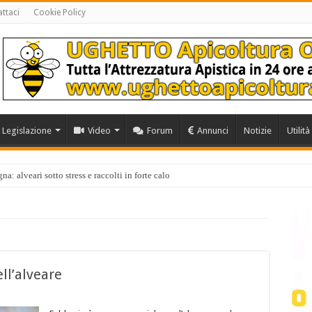
ttaci
Cookie Policy
Legislazione
Video
Forum
Annunci
Notizie
Utilità
a: alveari sotto stress e raccolti in forte calo
ell’alveare