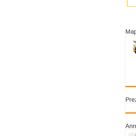
Map
Prez
Ann