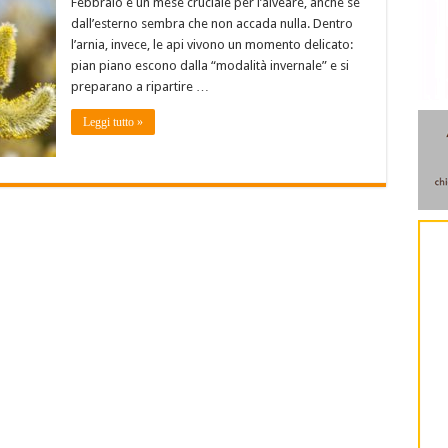
Febbraio è un mese cruciale per l’alveare, anche se
dall’esterno sembra che non accada nulla. Dentro
l’arnia, invece, le api vivono un momento delicato:
pian piano escono dalla “modalità invernale” e si
preparano a ripartire …
Leggi tutto »