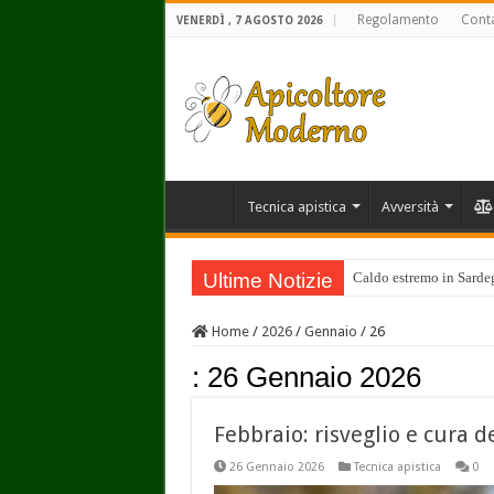
Regolamento
Conta
VENERDÌ , 7 AGOSTO 2026
Tecnica apistica
Avversità
Ultime Notizie
Caldo estremo in Sardegn
Home
/
2026
/
Gennaio
/
26
:
26 Gennaio 2026
Febbraio: risveglio e cura d
26 Gennaio 2026
Tecnica apistica
0