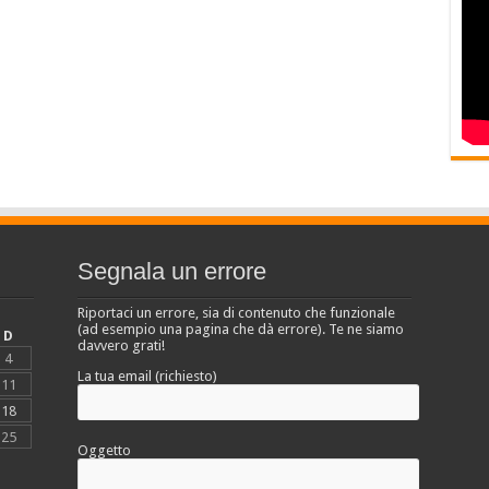
Segnala un errore
Riportaci un errore, sia di contenuto che funzionale
(ad esempio una pagina che dà errore). Te ne siamo
D
davvero grati!
4
La tua email (richiesto)
11
18
25
Oggetto