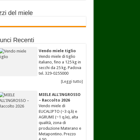
zi del miele
unci Recenti
Vendo miele tiglio
Vendo miele di tiglio
italiano, fino a 125 kg in
secchi da 25 kg. Padova
tel. 329-0255000
[Leggi tutto]
MIELE ALL'INGROSSO
– Raccolto 2026
Vendo miele di
EUCALIPTO (~3 q.li) e
AGRUMI (~1 q.le), alta
qualità, zona di
produzione Materano e
Metapontino. Prezzo
6,50…