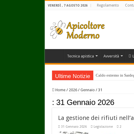
Regolamento
Conta
VENERDÌ , 7 AGOSTO 2026
Tecnica apistica
Avversità
Ultime Notizie
Caldo estremo in Sardegn
Home
/
2026
/
Gennaio
/
31
:
31 Gennaio 2026
La gestione dei rifiuti nell’
31 Gennaio 2026
Legislazione
2