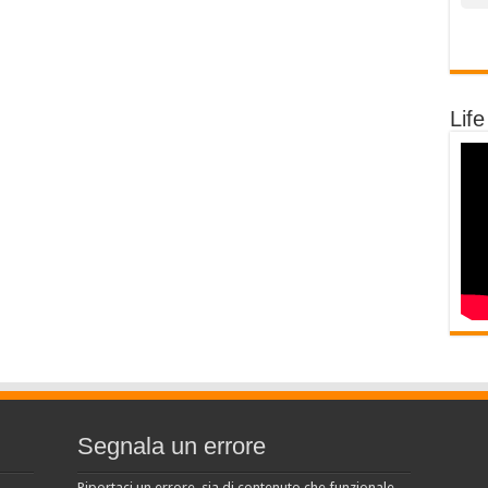
Life
Segnala un errore
Riportaci un errore, sia di contenuto che funzionale