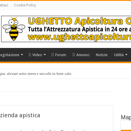
ttaci
Cookie Policy
Legislazione
Video
Forum
Annunci
Notizie
Utilità
a: alveari sotto stress e raccolti in forte calo
azienda apistica
Map