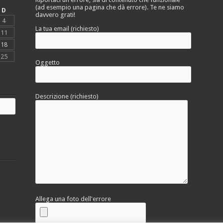
(ad esempio una pagina che dà errore). Te ne siamo
D
davvero grati!
4
La tua email (richiesto)
11
18
25
Oggetto
Descrizione (richiesto)
Allega una foto dell'errore