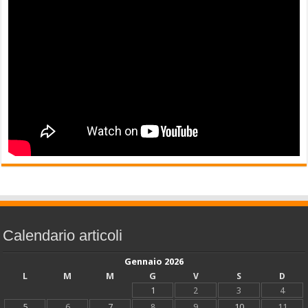
Calendario articoli
Gennaio 2026
L
M
M
G
V
S
D
1
2
3
4
5
6
7
8
9
10
11