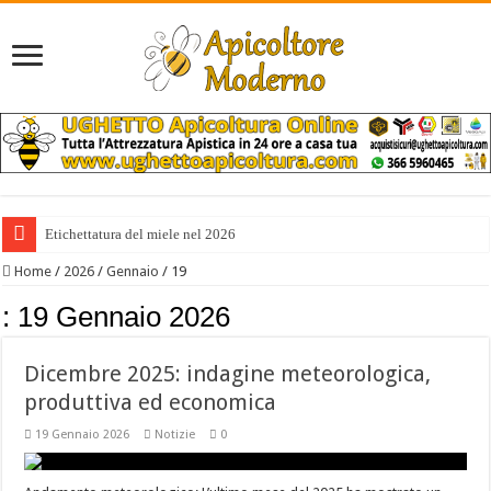
Etichettatura del miele nel 2026
Home
/
2026
/
Gennaio
/
19
:
19 Gennaio 2026
Dicembre 2025: indagine meteorologica,
produttiva ed economica
19 Gennaio 2026
Notizie
0