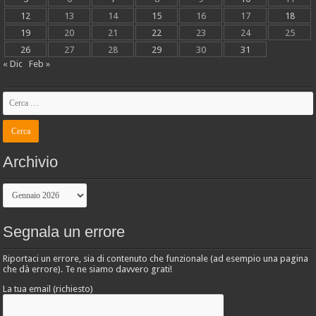
12
13
14
15
16
17
18
19
20
21
22
23
24
25
26
27
28
29
30
31
« Dic
Feb »
Archivio
Archivio
Segnala un errore
Riportaci un errore, sia di contenuto che funzionale (ad esempio una pagina
che dà errore). Te ne siamo davvero grati!
La tua email (richiesto)