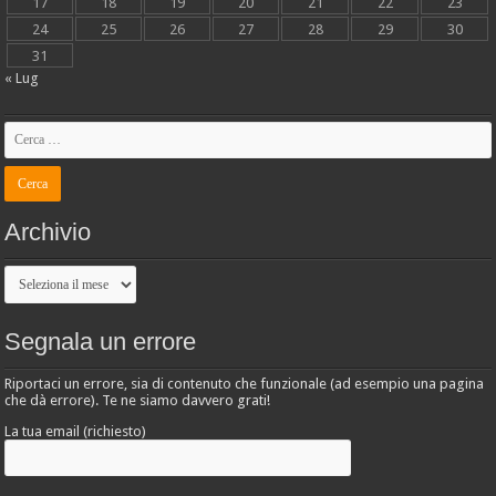
17
18
19
20
21
22
23
24
25
26
27
28
29
30
31
« Lug
Archivio
Archivio
Segnala un errore
Riportaci un errore, sia di contenuto che funzionale (ad esempio una pagina
che dà errore). Te ne siamo davvero grati!
La tua email (richiesto)