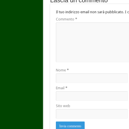
Lascia un commento
Il tuo indirizzo email non sarà pubblicato.
I 
Commento
*
Nome
*
Email
*
Sito web