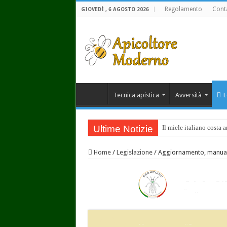
Regolamento
Conta
GIOVEDÌ , 6 AGOSTO 2026
Tecnica apistica
Avversità
L
Ultime Notizie
Il miele italiano costa 
Home
/
Legislazione
/
Aggiornamento, manuale