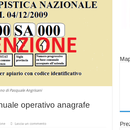
Map
no di Pasquale Angrisani
uale operativo anagrafe
Prez
ione
Lascia un commento