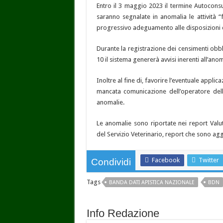
Entro il 3 maggio 2023 il termine Autocons
saranno segnalate in anomalia le attività “f
progressivo adeguamento alle disposizioni
Durante la registrazione dei censimenti obbli
10 il sistema genererà avvisi inerenti all’anom
Inoltre al fine di, favorire l’eventuale applic
mancata comunicazione dell’operatore delle v
anomalie.
Le anomalie sono riportate nei report Va
del Servizio Veterinario, report che sono ag
Facebook
Twitter
Condividi
Tags
BANDA DATI APISTICA NAZIONALE
BDN
Info Redazione