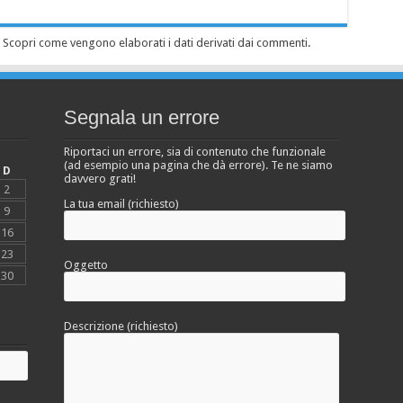
.
Scopri come vengono elaborati i dati derivati dai commenti
.
Segnala un errore
Riportaci un errore, sia di contenuto che funzionale
(ad esempio una pagina che dà errore). Te ne siamo
D
davvero grati!
2
La tua email (richiesto)
9
16
23
Oggetto
30
Descrizione (richiesto)