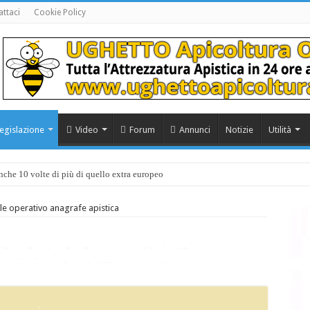
ttaci
Cookie Policy
egislazione
Video
Forum
Annunci
Notizie
Utilità
anche 10 volte di più di quello extra europeo
 operativo anagrafe apistica