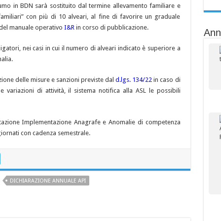
umo in BDN sarà sostituito dal termine allevamento familiare e
amiliari” con più di 10 alveari, al fine di favorire un graduale
 del manuale operativo
I&R
in corso di pubblicazione.
Ann
gatori, nei casi in cui il numero di alveari indicato è superiore a
alia.
azione delle misure e sanzioni previste dal
d.lgs. 134/22
in caso di
ariazioni di attività, il sistema notifica alla ASL le possibili
lutazione Implementazione Anagrafe e Anomalie di competenza
giornati con cadenza semestrale.
DICHIARAZIONE ANNUALE API