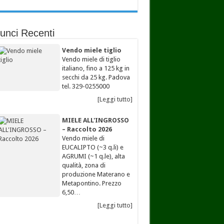
unci Recenti
Vendo miele tiglio
Vendo miele di tiglio
italiano, fino a 125 kg in
secchi da 25 kg. Padova
tel. 329-0255000
[Leggi tutto]
MIELE ALL'INGROSSO
– Raccolto 2026
Vendo miele di
EUCALIPTO (~3 q.li) e
AGRUMI (~1 q.le), alta
qualità, zona di
produzione Materano e
Metapontino. Prezzo
6,50…
[Leggi tutto]