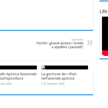
Life
Succesivo
Perché i girasoli aiutano i bombi
a espellere i parassiti?
afe Apistica Nazionale
La gestione dei rifiuti
 sull’apicoltura
nell’azienda apistica
braio 2026
31 Gennaio 2026