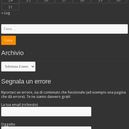
24
25
26
27
28
29
30
31
« Lug
Archivio
Archivio
Segnala un errore
Riportaci un errore, sia di contenuto che funzionale (ad esempio una pagina
che dà errore). Te ne siamo davvero grati!
La tua email (richiesto)
Oggetto