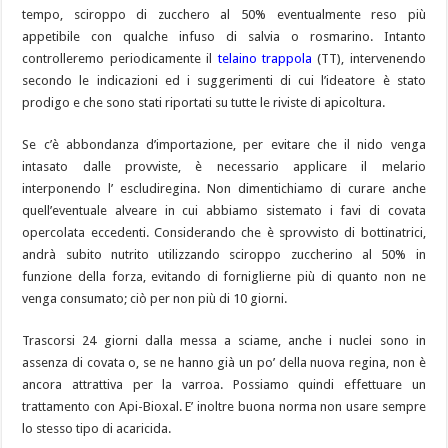
tempo, sciroppo di zucchero al 50% eventualmente reso più
appetibile con qualche infuso di salvia o rosmarino. Intanto
controlleremo periodicamente il
telaino trappola
(TT), intervenendo
secondo le indicazioni ed i suggerimenti di cui l’ideatore è stato
prodigo e che sono stati riportati su tutte le riviste di apicoltura.
Se c’è abbondanza d’importazione, per evitare che il nido venga
intasato dalle provviste, è necessario applicare il melario
interponendo l’ escludiregina. Non dimentichiamo di curare anche
quell’eventuale alveare in cui abbiamo sistemato i favi di covata
opercolata eccedenti. Considerando che è sprovvisto di bottinatrici,
andrà subito nutrito utilizzando sciroppo zuccherino al 50% in
funzione della forza, evitando di forniglierne più di quanto non ne
venga consumato; ciò per non più di 10 giorni.
Trascorsi 24 giorni dalla messa a sciame, anche i nuclei sono in
assenza di covata o, se ne hanno già un po’ della nuova regina, non è
ancora attrattiva per la varroa. Possiamo quindi effettuare un
trattamento con Api-Bioxal. E’ inoltre buona norma non usare sempre
lo stesso tipo di acaricida.