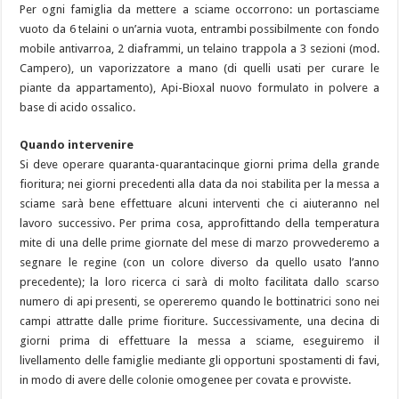
Per ogni famiglia da mettere a sciame occorrono: un portasciame
vuoto da 6 telaini o un’arnia vuota, entrambi possibilmente con fondo
mobile antivarroa, 2 diaframmi, un telaino trappola a 3 sezioni (mod.
Campero), un vaporizzatore a mano (di quelli usati per curare le
piante da appartamento), Api-Bioxal nuovo formulato in polvere a
base di acido ossalico.
Quando intervenire
Si deve operare quaranta-quarantacinque giorni prima della grande
fioritura; nei giorni precedenti alla data da noi stabilita per la messa a
sciame sarà bene effettuare alcuni interventi che ci aiuteranno nel
lavoro successivo. Per prima cosa, approfittando della temperatura
mite di una delle prime giornate del mese di marzo provvederemo a
segnare le regine (con un colore diverso da quello usato l’anno
precedente); la loro ricerca ci sarà di molto facilitata dallo scarso
numero di api presenti, se opereremo quando le bottinatrici sono nei
campi attratte dalle prime fioriture. Successivamente, una decina di
giorni prima di effettuare la messa a sciame, eseguiremo il
livellamento delle famiglie mediante gli opportuni spostamenti di favi,
in modo di avere delle colonie omogenee per covata e provviste.