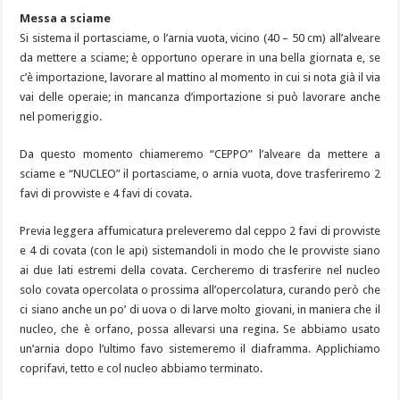
Messa a sciame
Si sistema il portasciame, o l’arnia vuota, vicino (40 – 50 cm) all’alveare
da mettere a sciame; è opportuno operare in una bella giornata e, se
c’è importazione, lavorare al mattino al momento in cui si nota già il via
vai delle operaie; in mancanza d’importazione si può lavorare anche
nel pomeriggio.
Da questo momento chiameremo “CEPPO” l’alveare da mettere a
sciame e “NUCLEO” il portasciame, o arnia vuota, dove trasferiremo 2
favi di provviste e 4 favi di covata.
Previa leggera affumicatura preleveremo dal ceppo 2 favi di provviste
e 4 di covata (con le api) sistemandoli in modo che le provviste siano
ai due lati estremi della covata. Cercheremo di trasferire nel nucleo
solo covata opercolata o prossima all’opercolatura, curando però che
ci siano anche un po’ di uova o di larve molto giovani, in maniera che il
nucleo, che è orfano, possa allevarsi una regina. Se abbiamo usato
un’arnia dopo l’ultimo favo sistemeremo il diaframma. Applichiamo
coprifavi, tetto e col nucleo abbiamo terminato.