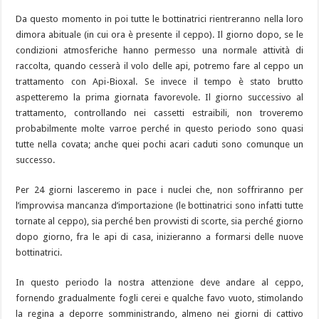
Da questo momento in poi tutte le bottinatrici rientreranno nella loro
dimora abituale (in cui ora è presente il ceppo). Il giorno dopo, se le
condizioni atmosferiche hanno permesso una normale attività di
raccolta, quando cesserà il volo delle api, potremo fare al ceppo un
trattamento con Api-Bioxal. Se invece il tempo è stato brutto
aspetteremo la prima giornata favorevole. Il giorno successivo al
trattamento, controllando nei cassetti estraibili, non troveremo
probabilmente molte varroe perché in questo periodo sono quasi
tutte nella covata; anche quei pochi acari caduti sono comunque un
successo.
Per 24 giorni lasceremo in pace i nuclei che, non soffriranno per
l’improvvisa mancanza d’importazione (le bottinatrici sono infatti tutte
tornate al ceppo), sia perché ben provvisti di scorte, sia perché giorno
dopo giorno, fra le api di casa, inizieranno a formarsi delle nuove
bottinatrici.
In questo periodo la nostra attenzione deve andare al ceppo,
fornendo gradualmente fogli cerei e qualche favo vuoto, stimolando
la regina a deporre somministrando, almeno nei giorni di cattivo