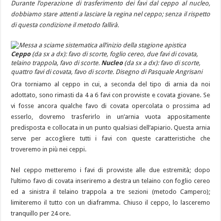
Durante l’operazione di trasferimento dei favi dal ceppo al nucleo,
dobbiamo stare attenti a lasciare la regina nel ceppo; senza il rispetto
di questa condizione il metodo fallirà.
Ceppo
(da sx a dx): favo di scorte, foglio cereo, due favi di covata,
telaino trappola, favo di scorte.
Nucleo
(da sx a dx): favo di scorte,
quattro favi di covata, favo di scorte. Disegno di Pasquale Angrisani
Ora torniamo al ceppo in cui, a seconda del tipo di arnia da noi
adottato, sono rimasti da 4 a 6 favi con provviste e covata giovane. Se
vi fosse ancora qualche favo di covata opercolata o prossima ad
esserlo, dovremo trasferirlo in un’arnia vuota appositamente
predisposta e collocata in un punto qualsiasi dell’apiario. Questa arnia
serve per accogliere tutti i favi con queste caratteristiche che
troveremo in più nei ceppi.
Nel ceppo metteremo i favi di provviste alle due estremità; dopo
l’ultimo favo di covata inseriremo a destra un telaino con foglio cereo
ed a sinistra il telaino trappola a tre sezioni (metodo Campero);
limiteremo il tutto con un diaframma. Chiuso il ceppo, lo lasceremo
tranquillo per 24 ore.