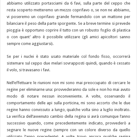
abbiamo utilizzato portasciami da 6 favi, sulla parte del ceppo che
resta scoperto metteremo un mezzo coprifavo o, se non ne abbiamo,
vi poseremo un coprifavo grande fermandolo con un mattone per
bilanciare il peso della parte sporgente. Se a breve termine si prevede
pioggia è opportuno coprire il tutto con un robusto foglio di plastica
o con quant’ altro è possibile utilizzare (gli amici apicoltori sanno
sempre come aggiustarsi).
Se per i nuclei è stato usato materiale col fondo fisso, occorrerà
sistemare sul ceppo due melari sovrapposti quindi, quando è cessato
il volo, si travasano i favi.
Nell’effettuare le riunioni non mi sono mai preoccupato di cercare le
regine per eliminarne una: provvederanno da sole e non ho mai avuto
modo di notare nessun inconveniente. A volte, osservando il
comportamento delle api sulla porticina, mi sono accorto che le due
regine hanno convissuto a lungo, qualche volta sino a luglio inoltrato.
La verifica dell’avvenuto cambio della regina si avrà comunque l’anno
successivo quando, come precedentemente indicato, provvederò a
segnare le nuove regine (sempre con un colore diverso da quello
utilizzato l’anno precedente). A volte trovo ancora qualche regina