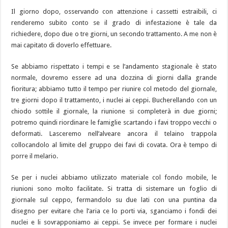
Il giorno dopo, osservando con attenzione i cassetti estraibili, ci
renderemo subito conto se il grado di infestazione è tale da
richiedere, dopo due o tre giorni, un secondo trattamento. A me non è
mai capitato di doverlo effettuare.
Se abbiamo rispettato i tempi e se l’andamento stagionale è stato
normale, dovremo essere ad una dozzina di giorni dalla grande
fioritura; abbiamo tutto il tempo per riunire col metodo del giornale,
tre giorni dopo il trattamento, i nuclei ai ceppi. Bucherellando con un
chiodo sottile il giornale, la riunione si completerà in due giorni;
potremo quindi riordinare le famiglie scartando i favi troppo vecchi o
deformati. Lasceremo nell’alveare ancora il telaino trappola
collocandolo al limite del gruppo dei favi di covata. Ora è tempo di
porre il melario.
Se per i nuclei abbiamo utilizzato materiale col fondo mobile, le
riunioni sono molto facilitate. Si tratta di sistemare un foglio di
giornale sul ceppo, fermandolo su due lati con una puntina da
disegno per evitare che l’aria ce lo porti via, sganciamo i fondi dei
nuclei e li sovrapponiamo ai ceppi. Se invece per formare i nuclei