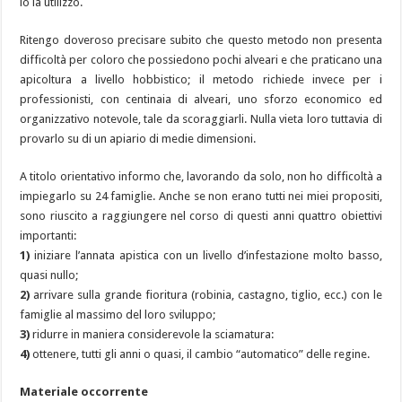
io la utilizzo.
Ritengo doveroso precisare subito che questo metodo non presenta
difficoltà per coloro che possiedono pochi alveari e che praticano una
apicoltura a livello hobbistico; il metodo richiede invece per i
professionisti, con centinaia di alveari, uno sforzo economico ed
organizzativo notevole, tale da scoraggiarli. Nulla vieta loro tuttavia di
provarlo su di un apiario di medie dimensioni.
A titolo orientativo informo che, lavorando da solo, non ho difficoltà a
impiegarlo su 24 famiglie. Anche se non erano tutti nei miei propositi,
sono riuscito a raggiungere nel corso di questi anni quattro obiettivi
importanti:
1)
iniziare l’annata apistica con un livello d’infestazione molto basso,
quasi nullo;
2)
arrivare sulla grande fioritura (robinia, castagno, tiglio, ecc.) con le
famiglie al massimo del loro sviluppo;
3)
ridurre in maniera considerevole la sciamatura:
4)
ottenere, tutti gli anni o quasi, il cambio “automatico” delle regine.
Materiale occorrente