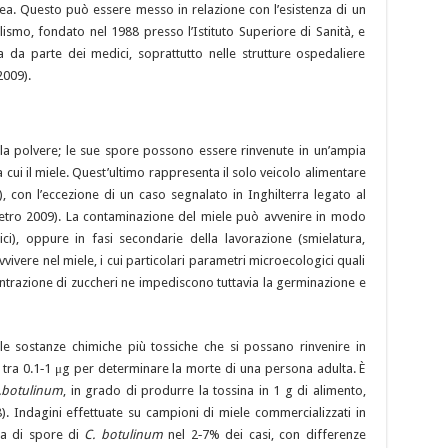
ea. Questo può essere messo in relazione con l’esistenza di un
lismo, fondato nel 1988 presso l’Istituto Superiore di Sanità, e
 da parte dei medici, soprattutto nelle strutture ospedaliere
2009).
lla polvere; le sue spore possono essere rinvenute in un’ampia
ra cui il miele. Quest’ultimo rappresenta il solo veicolo alimentare
), con l’eccezione di un caso segnalato in Inghilterra legato al
Pietro 2009). La contaminazione del miele può avvenire in modo
ici), oppure in fasi secondarie della lavorazione (smielatura,
vere nel miele, i cui particolari parametri microecologici quali
oncentrazione di zuccheri ne impediscono tuttavia la germinazione e
le sostanze chimiche più tossiche che si possano rinvenire in
e tra 0.1‑1 μg per determinare la morte di una persona adulta. È
.botulinum
, in grado di produrre la tossina in 1 g di alimento,
08). Indagini effettuate su campioni di miele commercializzati in
za di spore di
C.
botulinum
nel 2‑7% dei casi, con differenze