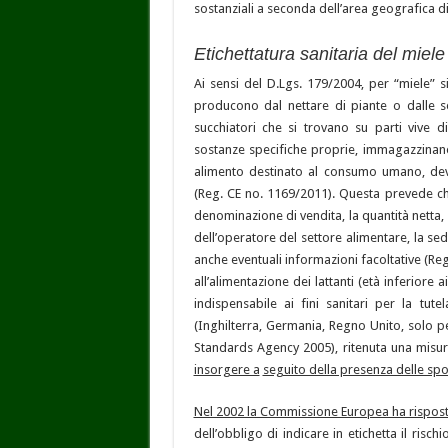
sostanziali a seconda dell’area geografica di
Etichettatura sanitaria del miele
Ai sensi del D.Lgs. 179/2004, per “miele” s
producono dal nettare di piante o dalle se
succhiatori che si trovano su parti vive 
sostanze specifiche proprie, immagazzinano 
alimento destinato al consumo umano, deve
(Reg. CE no. 1169/2011). Questa prevede che l
denominazione di vendita, la quantità netta,
dell’operatore del settore alimentare, la sed
anche eventuali informazioni facoltative (Reg
all’alimentazione dei lattanti (età inferior
indispensabile ai fini sanitari per la tut
(Inghilterra, Germania, Regno Unito, solo pe
Standards Agency 2005), ritenuta una misu
insorgere a
seguito della presenza delle sp
Nel 2002 la Commissione Europea ha rispos
dell’obbligo di indicare in etichetta il risch