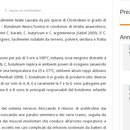
Prez
Lascia un commento
almente letale causata da più specie di Clostridium in grado di
 – Botulinum NeuroToxins) in condizioni di stretta anaerobiosi,
e C. baratii, C. butyricum e C. argentinense (Sebel 2005). Il C.
Ann
geno, facilmente isolabile da terreno, polvere, verdura e frutta
vono per più di 5 ore a 100°C; tuttavia, esse vengono distrutte a
). C. botulinum replica in ambienti poveri di ossigeno (anaerobi
con una temperatura tra 25 e 37°C, sebbene alcuni ceppi abbiano
 Annibali 2009). C. botulinum è in grado di produrre otto diverse
), di cui solo le A, B, E e raramente la F e la G sono patogene per
ine A e B sono le principali responsabili del botulismo infantile
 del sistema nervoso bloccando il rilascio di acetilcolina dai
ovocando una paralisi simmetrica dei nervi cranici, seguita da
e dei muscoli involontari che conduce all’arresto respiratorio e
 eccetto nei casi complicati da infezioni sostenute da batteri di