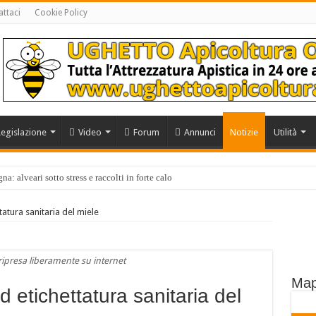
ttaci
Cookie Policy
Legislazione
Video
Forum
Annunci
Notizie
Utilità
a: alveari sotto stress e raccolti in forte calo
tatura sanitaria del miele
ipresa liberamente su internet
Map
d etichettatura sanitaria del