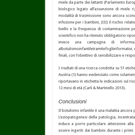
miele da parte dei lattanti (Parlamento Euro
biologico legato all’assunzione di miele ri
modalità di trasmissione sono ancora sconos
infezione per i bambini, (III) il rischio rela
livello e la frequenza di contaminazione pe
scientifico non ha ritenuto obbligatorio rip
invece una campagna di informazi
albotulismoinfantiletramitefogliinformativi, 
finali, con l’obiettivo di sensibilizzare e res
I risultati di una ricerca condotta su 51 etiche
Austria (1) hanno evidenziato come solamente
riportavano in etichetta le indicazioni sul ri
12 mesi di età (Carli & Martinello 2013).
Conclusioni
Il botulismo infantile è una malattia ancora 
L’eziopatogenesi della patologia, incentrata 
induce a porre particolare attenzione alla
essere ingeriti dai bambini durante i primi 1