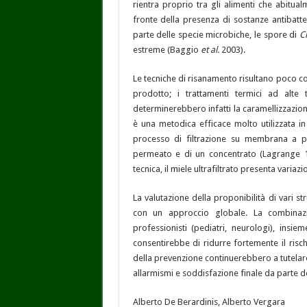
rientra proprio tra gli alimenti che abitua
fronte della presenza di sostanze antibatte
parte delle specie microbiche, le spore di
C
estreme (Baggio
et al.
2003).
Le tecniche di risanamento risultano poco com
prodotto; i trattamenti termici ad alte
determinerebbero infatti la caramellizzazione
è una metodica efficace molto utilizzata in
processo di filtrazione su membrana a p
permeato e di un concentrato (Lagrange 19
tecnica, il miele ultrafiltrato presenta variaz
La valutazione della proponibilità di vari 
con un approccio globale. La combinazi
professionisti (pediatri, neurologi), insi
consentirebbe di ridurre fortemente il risch
della prevenzione continuerebbero a tutelare
allarmismi e soddisfazione finale da parte 
Alberto De Berardinis, Alberto Vergara