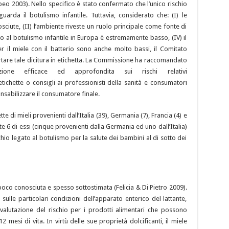
peo 2003). Nello specifico è stato confermato che l’unico rischio
guarda il botulismo infantile. Tuttavia, considerato che: (I) le
ciute, (II) l’ambiente riveste un ruolo principale come fonte di
tivo al botulismo infantile in Europa è estremamente basso, (IV) il
r il miele con il batterio sono anche molto bassi, il Comitato
ortare tale dicitura in etichetta. La Commissione ha raccomandato
one efficace ed approfondita sui rischi relativi
etichette o consigli ai professionisti della sanità e consumatori
ponsabilizzare il consumatore finale.
tte di mieli provenienti dall’Italia (39), Germania (7), Francia (4) e
 6 di essi (cinque provenienti dalla Germania ed uno dall’Italia)
schio legato al botulismo per la salute dei bambini al di sotto dei
poco conosciuta e spesso sottostimata (Felicia & Di Pietro 2009).
sulle particolari condizioni dell’apparato enterico del lattante,
 valutazione del rischio per i prodotti alimentari che possono
2 mesi di vita. In virtù delle sue proprietà dolcificanti, il miele