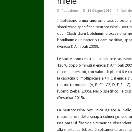
miele
Redazione
14 Giugno 2019
Notizie
Il botulismo è una sindrome tossica potenzi
sintetizzare specifiche neurotossine (BoNTs
quali Clostridium botulinum e occasionalment
botulinum è un batterio Gram‑positivo, spori
(Fenicia & Annibali 2009).
Le spore sono resistenti al calore e sopravvi
120°C dopo 5 minuti (Fenicia & Annibali 2009
o semi‑anaerobi), con valori di pH > 4,6 e 
la capacità di moltiplicare a +4°C (Fenicia &
tossine termolabili (A, B, C1, C2, D, E, F e G
l’uomo (Sebel 2005). Nello specifico, le toss
(Desurkar 2015).
La neurotossina botulinica agisce a livello
motoneuroni delle sinapsi colinergiche e pr
una paralisi flaccida simmetrica discendent
alla morte. La febbre è solitamente assente,