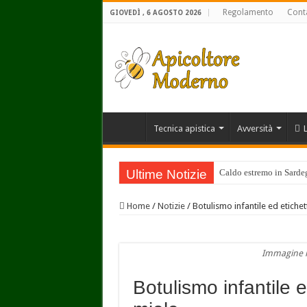
Regolamento
Conta
GIOVEDÌ , 6 AGOSTO 2026
Tecnica apistica
Avversità
Ultime Notizie
Caldo estremo in Sardegn
Home
/
Notizie
/
Botulismo infantile ed etichet
Immagine r
Botulismo infantile e