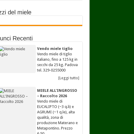
zi del miele
unci Recenti
Vendo miele tiglio
Vendo miele di tiglio
italiano, fino a 125 kg in
secchi da 25 kg. Padova
tel. 329-0255000
[Leggi tutto]
MIELE ALL'INGROSSO
– Raccolto 2026
Vendo miele di
EUCALIPTO (~3 q.li) e
AGRUMI (~1 q.le), alta
qualità, zona di
produzione Materano e
Metapontino. Prezzo
6,50…