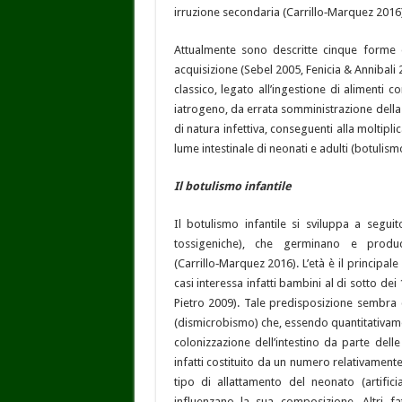
irruzione secondaria (Carrillo‑Marquez 2016)
Attualmente sono descritte cinque forme di
acquisizione (Sebel 2005, Fenicia & Annibali 
classico, legato all’ingestione di alimenti 
iatrogeno, da errata somministrazione della t
di natura infettiva, conseguenti alla moltipl
lume intestinale di neonati e adulti (botulismo
Il botulismo infantile
Il botulismo infantile si sviluppa a segui
tossigeniche), che germinano e produc
(Carrillo‑Marquez 2016). L’età è il principa
casi interessa infatti bambini al di sotto dei 
Pietro 2009). Tale predisposizione sembra co
(dismicrobismo) che, essendo quantitativame
colonizzazione dell’intestino da parte dell
infatti costituito da un numero relativament
tipo di allattamento del neonato (artific
influenzano la sua composizione. Altri fa