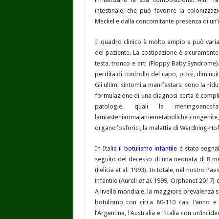
intestinale, che può favorire la colonizzaz
Meckel e dalla concomitante presenza di un’inf
Il quadro clinico è molto ampio e può vari
del paziente. La costipazione è sicuramente
testa, tronco e arti (Floppy Baby Syndrome)
perdita di controllo del capo, ptosi, diminui
Gli ultimi sintomi a manifestarsi sono la ridu
formulazione di una diagnosi certa è compli
patologie, quali la meningoencefal
lamiasteniaomalattiemetaboliche congenite, 
organofosforici, la malattia di Werdning‑Ho
In Italia
il botulismo infantile
è stato segnala
seguito del decesso di una neonata di 8 me
(Felicia et al. 1993). In totale, nel nostro Pa
infantile (Aureli
et al.
1999, Orphanet 2017) co
A livello mondiale, la maggiore prevalenza si
botulismo con circa 80‑110 casi l’anno e 
l’Argentina, l’Australia e l’Italia con un’incid