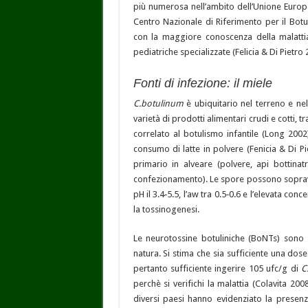
più numerosa nell’ambito dell’Unione Europ
Centro Nazionale di Riferimento per il Botu
con la maggiore conoscenza della malattia
pediatriche specializzate (Felicia & Di Pietro 
Fonti di infezione: il miele
C.botulinum
è ubiquitario nel terreno e ne
varietà di prodotti alimentari crudi e cotti, t
correlato al botulismo infantile (Long 2002
consumo di latte in polvere (Fenicia & Di 
primario in alveare (polvere, api bottinatr
confezionamento). Le spore possono sopravvi
pH il 3.4‑5.5, l’aw tra 0.5‑0.6 e l’elevata c
la tossinogenesi.
Le neurotossine botuliniche (BoNTs) sono 
natura. Si stima che sia sufficiente una dos
pertanto sufficiente ingerire 105 ufc/g di
C
perchè si verifichi la malattia (Colavita 20
diversi paesi hanno evidenziato la presen