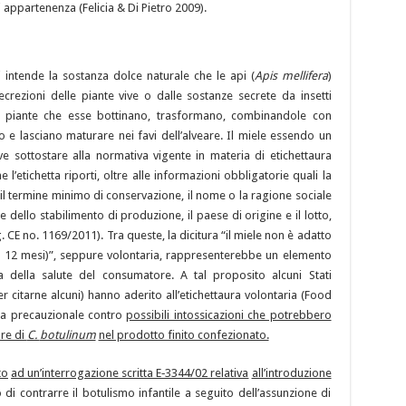
 appartenenza (Felicia & Di Pietro 2009).
i intende la sostanza dolce naturale che le api (
Apis mellifera
)
crezioni delle piante vive o dalle sostanze secrete da insetti
di piante che esse bottinano, trasformano, combinandole con
e lasciano maturare nei favi dell’alveare. Il miele essendo un
 sottostare alla normativa vigente in materia di etichettaura
’etichetta riporti, oltre alle informazioni obbligatorie quali la
 il termine minimo di conservazione, il nome o la ragione sociale
e dello stabilimento di produzione, il paese di origine e il lotto,
. CE no. 1169/2011). Tra queste, la dicitura “il miele non è adatto
e ai 12 mesi)”, seppure volontaria, rappresenterebbe un elemento
ela della salute del consumatore. A tal proposito alcuni Stati
r citarne alcuni) hanno aderito all’etichettaura volontaria (Food
ra precauzionale contro
possibili intossicazioni che potrebbero
ore di
C.
botulinum
nel prodotto finito confezionato.
to
ad un’interrogazione scritta E‑3344/02 relativa
all’introduzione
io di contrarre il botulismo infantile a seguito dell’assunzione di