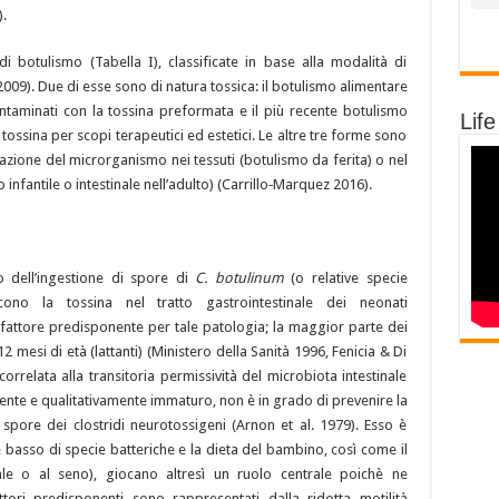
.
 botulismo (Tabella I), classificate in base alla modalità di
2009). Due di esse sono di natura tossica: il botulismo alimentare
contaminati con la tossina preformata e il più recente botulismo
Life
ossina per scopi terapeutici ed estetici. Le altre tre forme sono
icazione del microrganismo nei tessuti (botulismo da ferita) o nel
 infantile o intestinale nell’adulto) (Carrillo‑Marquez 2016).
to dell’ingestione di spore di
C.
botulinum
(o relative specie
ono la tossina nel tratto gastrointestinale dei neonati
le fattore predisponente per tale patologia; la maggior parte dei
12 mesi di età (lattanti) (Ministero della Sanità 1996, Fenicia & Di
rrelata alla transitoria permissività del microbiota intestinale
nte e qualitativamente immaturo, non è in grado di prevenire la
e spore dei clostridi neurotossigeni (Arnon et al. 1979). Esso è
e basso di specie batteriche e la dieta del bambino, così come il
iale o al seno), giocano altresì un ruolo centrale poichè ne
ttori predisponenti sono rappresentati dalla ridotta motilità