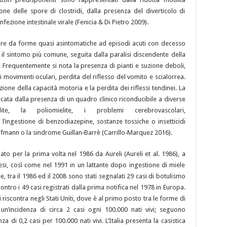
ione delle spore di clostridi, dalla presenza del diverticolo di
ezione intestinale virale (Fenicia & Di Pietro 2009).
are da forme quasi asintomatiche ad episodi acuti con decesso
 il sintomo più comune, seguita dalla paralisi discendente della
. Frequentemente si nota la presenza di pianti e suzione deboli,
ti movimenti oculari, perdita del riflesso del vomito e scialorrea.
zione della capacità motoria e la perdita dei riflessi tendinei. La
cata dalla presenza di un quadro clinico riconducibile a diverse
ite, la poliomielite, i problemi cerebrovascolari,
l’ingestione di benzodiazepine, sostanze tossiche o insetticidi
ffmann o la sindrome Guillan‑Barrè (Carrillo‑Marquez 2016).
to per la prima volta nel 1986 da Aureli (Aureli et al. 1986), a
si, così come nel 1991 in un lattante dopo ingestione di miele
ese, tra il 1986 ed il 2008 sono stati segnalati 29 casi di botulismo
ntro i 49 casi registrati dalla prima notifica nel 1978 in Europa.
 riscontra negli Stati Uniti, dove è al primo posto tra le forme di
un’incidenza di circa 2 casi ogni 100.000 nati vivi; seguono
enza di 0,2 casi per 100.000 nati vivi. L’Italia presenta la casistica