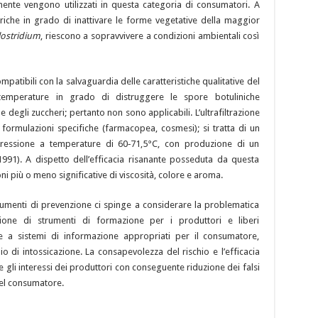
lmente vengono utilizzati in questa categoria di consumatori. A
riche in grado di inattivare le forme vegetative della maggior
lostridium
, riescono a sopravvivere a condizioni ambientali così
patibili con la salvaguardia delle caratteristiche qualitative del
 temperature in grado di distruggere le spore botuliniche
 degli zuccheri; pertanto non sono applicabili. L’ultrafiltrazione
 formulazioni specifiche (farmacopea, cosmesi); si tratta di un
ressione a temperature di 60‑71,5°C, con produzione di un
91). A dispetto dell’efficacia risanante posseduta da questa
ioni più o meno significative di viscosità, colore e aroma.
strumenti di prevenzione ci spinge a considerare la problematica
one di strumenti di formazione per i produttori e liberi
eme a sistemi di informazione appropriati per il consumatore,
io di intossicazione. La consapevolezza del rischio e l’efficacia
 gli interessi dei produttori con conseguente riduzione dei falsi
del consumatore.