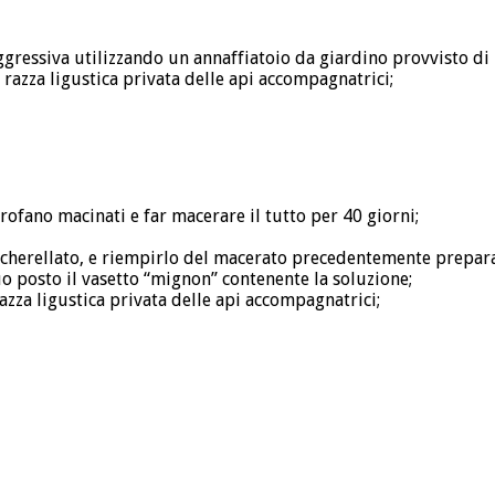
aggressiva utilizzando un annaffiatoio da giardino provvisto di i
i razza ligustica privata delle api accompagnatrici;
rofano macinati e far macerare il tutto per 40 giorni;
cherellato, e riempirlo del macerato precedentemente prepara
uo posto il vasetto “mignon” contenente la soluzione;
razza ligustica privata delle api accompagnatrici;