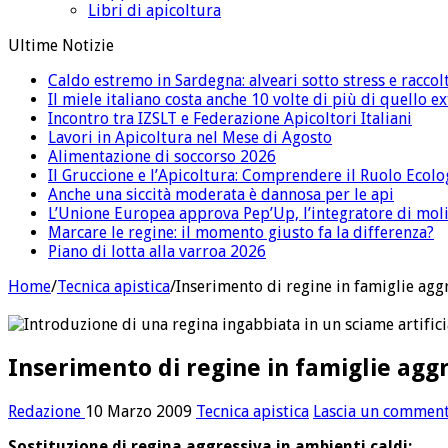
Libri di apicoltura
Ultime Notizie
Caldo estremo in Sardegna: alveari sotto stress e raccolt
Il miele italiano costa anche 10 volte di più di quello 
Incontro tra IZSLT e Federazione Apicoltori Italiani
Lavori in Apicoltura nel Mese di Agosto
Alimentazione di soccorso 2026
Il Gruccione e l’Apicoltura: Comprendere il Ruolo Ecolo
Anche una siccità moderata è dannosa per le api
L’Unione Europea approva Pep’Up, l’integratore di moli
Marcare le regine: il momento giusto fa la differenza?
Piano di lotta alla varroa 2026
Home
/
Tecnica apistica
/
Inserimento di regine in famiglie agg
Inserimento di regine in famiglie agg
Redazione
10 Marzo 2009
Tecnica apistica
Lascia un commen
Sostituzione di regina aggressiva in ambienti caldi: