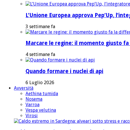
L’Unione Europea approva Pep’Up, l’integ
3 settimane fa
Marcare le regine: il momento giusto fa 
4 settimane fa
Quando formare i nuclei di api
6 Luglio 2026
Avversità
Aethina tumida
Nosema
Varroa
Vespa velutina
Virosi