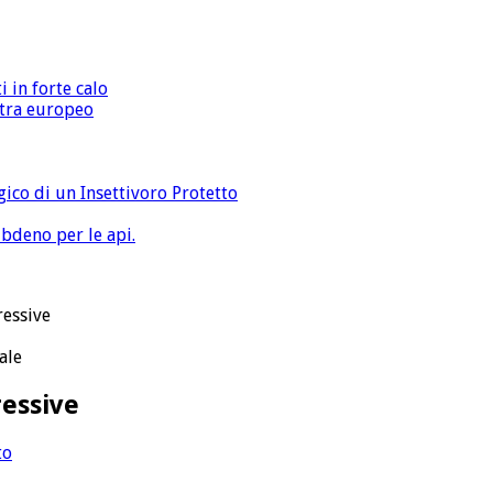
i in forte calo
extra europeo
gico di un Insettivoro Protetto
bdeno per le api.
ressive
ressive
to