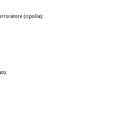
rroratore (cipolla);
to;