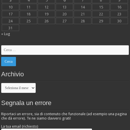
3
4
5
6
7
8
9
10
11
12
13
14
15
16
17
18
19
20
21
22
23
24
25
26
27
28
29
30
31
« Lug
Archivio
Archivio
Segnala un errore
Riportaci un errore, sia di contenuto che funzionale (ad esempio una pagina
che dà errore). Te ne siamo davvero grati!
La tua email (richiesto)