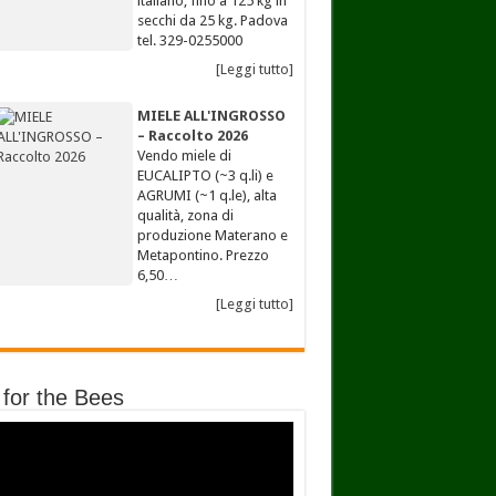
italiano, fino a 125 kg in
secchi da 25 kg. Padova
tel. 329-0255000
[Leggi tutto]
MIELE ALL'INGROSSO
– Raccolto 2026
Vendo miele di
EUCALIPTO (~3 q.li) e
AGRUMI (~1 q.le), alta
qualità, zona di
produzione Materano e
Metapontino. Prezzo
6,50…
[Leggi tutto]
 for the Bees