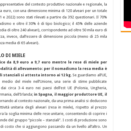
ppresentative del contesto produttivo nazionale e regionale, la
a euro, con una dimensione minima di 120 alveari per un totale
21 e 2022) sono stati rilevati a partire da 392 questionari. Il 70%
dismo e oltre il 30% è di tipo biologico; il 45% delle aziende
ia di oltre 240 alveari), corrispondente ad oltre 50 mila euro di
zza, invece, dall’essere di dimensione piccola (meno di 25 mila
za media di 65 alveari).
O DI MIELE
ice da 8,9 euro a 9,7 euro mentre le rese di miele per
modalità di allevamento: per il nomadismo la resa media è
li stanziali si attesta intorno ai 12 kg
. Se guardiamo all’UE,
medio del miele nell’Unione, una serie di stime pubblicate
, dai circa 3-4 euro nei paesi dell’est UE (Polonia, Ungheria,
rmania, dell’Irlanda;
in Spagna, il maggior produttore UE, il
Tornando al contesto nazionale, da una prima analisi si deducono
ità unitaria degli alveari (resa in miele), rispetto al prezzo
pra la soglia minima delle rese unitarie, consentendo di coprire i
ende del gruppo “piccole – stanziali”. I costi di produzione sono
i di costo che si aggiungono passando da un livello all’altro. Un