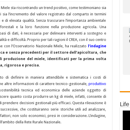
l Miele sta riscontrando un trend positivo, come testimoniano sia
ri sia l’incremento del valore registrato dal comparto in termini
e e di elevata qualità. Senza trascurare l’importanza ambientale
e forestali e la loro funzione nella produzione agricola. Una
asi di dati, è necessaria per delineare interventi a sostegno e
tà e difficoltà. Proprio per tali ragioni il CREA, con il suo centro
ne con l’Osservatorio Nazionale Miele, ha realizzato
l’indagine
ica e senza precedenti per il settore dell’apicoltura, che
di produzione del miele, identificati per la prima volta
, rigorosa e precisa.
nto di definire in maniera attendibile e sistematica i costi di
e altre informazioni di carattere tecnico-gestionale,
produttivo
ostenibilità tecnica ed economica delle aziende oggetto di
scere quanto costa produrre un kg di miele, infatti, consente di
i prendere decisioni gestionali più efficaci. Questa rilevazione è
Life
à successive, che costituiranno serie storiche utili ad analizzare,
attori, non solo economici, presi in considerazione. L’indagine,
ell’ambito della Rete Rurale Nazionale.