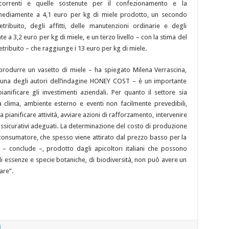
e correnti e quelle sostenute per il confezionamento e la
mediamente a 4,1 euro per kg di miele prodotto, un secondo
retribuito, degli affitti, delle manutenzioni ordinarie e degli
,2 euro per kg di miele, e un terzo livello – con la stima del
tribuito – che raggiunge i 13 euro per kg di miele.
produrre un vasetto di miele – ha spiegato Milena Verrascina,
una degli autori dell’indagine HONEY COST – è un importante
nificare gli investimenti aziendali. Per quanto il settore sia
da clima, ambiente esterno e eventi non facilmente prevedibili,
a pianificare attività, avviare azioni di rafforzamento, intervenire
assicurativi adeguati. La determinazione del costo di produzione
consumatore, che spesso viene attirato dal prezzo basso per la
à – conclude –, prodotto dagli apicoltori italiani che possono
di essenze e specie botaniche, di biodiversità, non può avere un
are”.