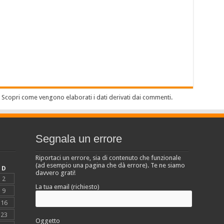
.
Scopri come vengono elaborati i dati derivati dai commenti
.
Segnala un errore
Riportaci un errore, sia di contenuto che funzionale
(ad esempio una pagina che dà errore). Te ne siamo
D
davvero grati!
2
La tua email (richiesto)
9
16
23
Oggetto