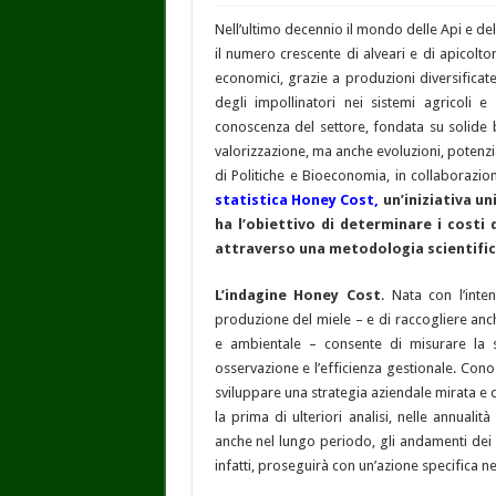
Nell’ultimo decennio il mondo delle Api e de
il numero crescente di alveari e di apicolto
economici, grazie a produzioni diversificat
degli impollinatori nei sistemi agricoli 
conoscenza del settore, fondata su solide b
valorizzazione, ma anche evoluzioni, potenziali
di Politiche e Bioeconomia, in collaborazio
statistica Honey Cost,
un’iniziativa un
ha l’obiettivo di determinare i costi 
attraverso una metodologia scientifica
L’indagine
Honey
Cost
. Nata con l’inte
produzione del miele – e di raccogliere anch
e ambientale – consente di misurare la s
osservazione e l’efficienza gestionale. Cono
sviluppare una strategia aziendale mirata e d
la prima di ulteriori analisi, nelle annualit
anche nel lungo periodo, gli andamenti dei f
infatti, proseguirà con un’azione specifica n