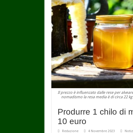
Il prezzo è influenzato dalle rese per alvear
nomadismo la resa media è di circa 22 kg di
Produrre 1 chilo di mi
10 euro
Redazione
4 Novembre 2023
Notiz