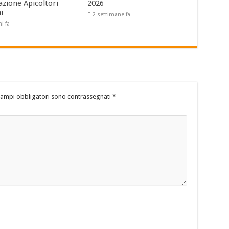
azione Apicoltori
2026
ni
2 settimane fa
ni fa
campi obbligatori sono contrassegnati
*