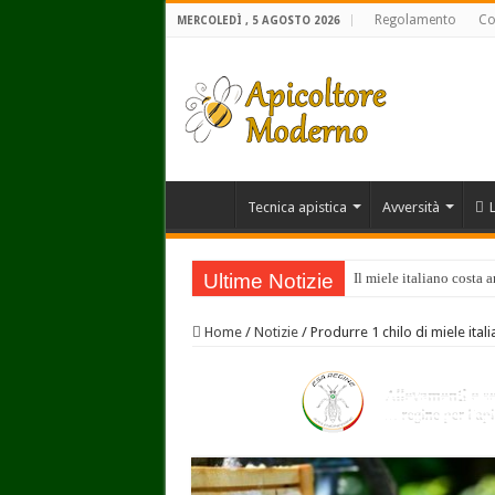
Regolamento
Co
MERCOLEDÌ , 5 AGOSTO 2026
Tecnica apistica
Avversità
Ultime Notizie
Il miele italiano costa 
Home
/
Notizie
/
Produrre 1 chilo di miele itali