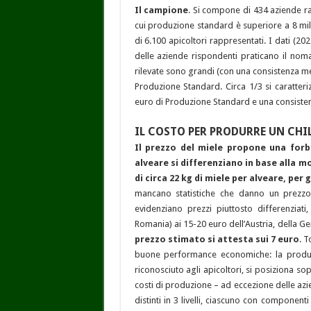
Il campione
. Si compone di 434 aziende ra
cui produzione standard è superiore a 8 mil
di 6.100 apicoltori rappresentati. I dati (20
delle aziende rispondenti praticano il noma
rilevate sono grandi (con una consistenza med
Produzione Standard. Circa 1/3 si caratteri
euro di Produzione Standard e una consisten
IL COSTO PER PRODURRE UN CHIL
Il prezzo del miele propone una forb
alveare si differenziano in base alla 
di circa 22 kg di miele per alveare, per g
mancano statistiche che danno un prezzo 
evidenziano prezzi piuttosto differenziati
Romania) ai 15-20 euro dell’Austria, della Ge
prezzo stimato si attesta sui 7 euro
. 
buone performance economiche: la produttiv
riconosciuto agli apicoltori, si posiziona so
costi di produzione – ad eccezione delle azi
distinti in 3 livelli, ciascuno con component