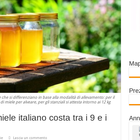
Map
Prez
e che si differenziano in base alla modalità di allevamento: per il
 miele per alveare, per gli stanziali si attesta intorno ai 12 kg
ele italiano costa tra i 9 e i
Ann
ie
Lascia un commento