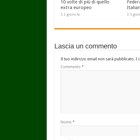
10 volte di più di quello
Feder
extra europeo
Italia
2 giorni fa
5 gior
Lascia un commento
Il tuo indirizzo email non sarà pubblicato.
I 
Commento
*
Nome
*