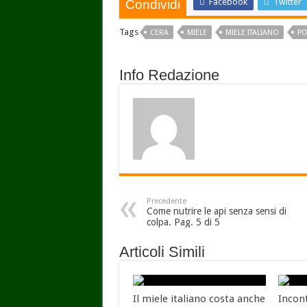
Facebook
Twitter
Condividi
Tags
CERA
MIELE
MIELE ITALIANO
PO
Info Redazione
Precedente
Come nutrire le api senza sensi di
colpa. Pag. 5 di 5
Articoli Simili
Il miele italiano costa anche
Incon