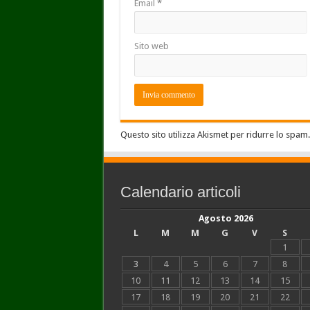
Email
*
Sito web
Questo sito utilizza Akismet per ridurre lo spam
Calendario articoli
Agosto 2026
L
M
M
G
V
S
1
3
4
5
6
7
8
10
11
12
13
14
15
17
18
19
20
21
22