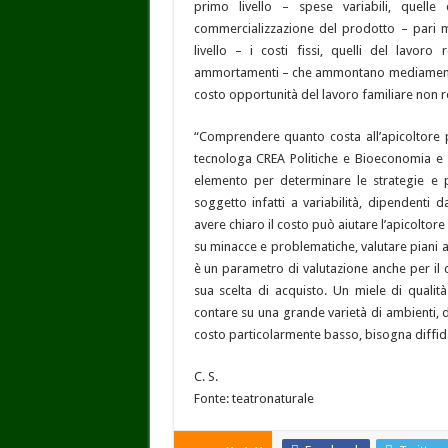
primo livello – spese variabili, quell
commercializzazione del prodotto – pari 
livello – i costi fissi, quelli del lavoro 
ammortamenti – che ammontano mediamente a 3
costo opportunità del lavoro familiare non re
“Comprendere quanto costa all’apicoltore 
tecnologa CREA Politiche e Bioeconomia e 
elemento per determinare le strategie e pia
soggetto infatti a variabilità, dipendenti 
avere chiaro il costo può aiutare l’apicoltore 
su minacce e problematiche, valutare piani 
è un parametro di valutazione anche per il 
sua scelta di acquisto. Un miele di qualit
contare su una grande varietà di ambienti, 
costo particolarmente basso, bisogna diffid
C. S.
Fonte: teatronaturale