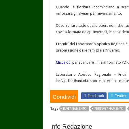
Quando le fioriture incominciano a scarse
rinforzare gli alveari per l’invernamento.
Occorre fare tutte quelle operazioni che fac
covata formata da api invernali, le cosiddett
I tecnici del Laboratorio Apistico Regionale d
preparazione delle famiglie all’inverno.
Clicca qui
per scaricare il file in formato PDF.
Laboratorio Apistico Regionale – Friuli
larfvg.disa@uniud.it sportello tecnico: marted
Facebook
Twitter
Condividi
Tags
INVERNAMENTO
PREINVERNAMENTO
Info Redazione