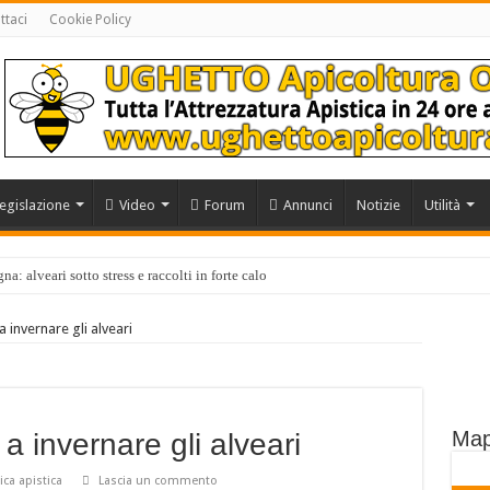
ttaci
Cookie Policy
egislazione
Video
Forum
Annunci
Notizie
Utilità
a: alveari sotto stress e raccolti in forte calo
 invernare gli alveari
Map
a invernare gli alveari
ica apistica
Lascia un commento