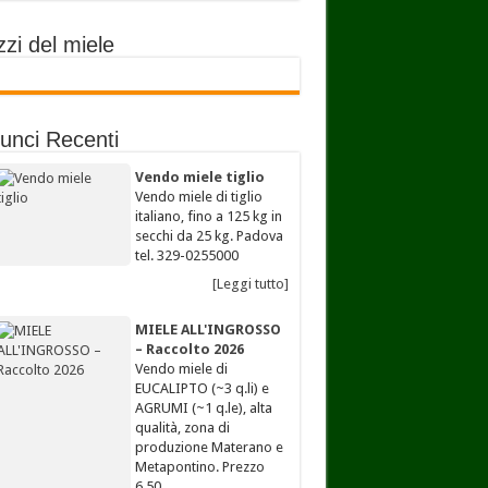
zi del miele
unci Recenti
Vendo miele tiglio
Vendo miele di tiglio
italiano, fino a 125 kg in
secchi da 25 kg. Padova
tel. 329-0255000
[Leggi tutto]
MIELE ALL'INGROSSO
– Raccolto 2026
Vendo miele di
EUCALIPTO (~3 q.li) e
AGRUMI (~1 q.le), alta
qualità, zona di
produzione Materano e
Metapontino. Prezzo
6,50…