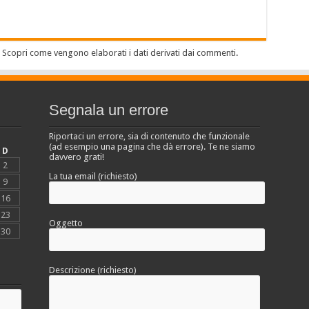
.
Scopri come vengono elaborati i dati derivati dai commenti
.
Segnala un errore
Riportaci un errore, sia di contenuto che funzionale
(ad esempio una pagina che dà errore). Te ne siamo
D
davvero grati!
2
La tua email (richiesto)
9
16
23
Oggetto
30
Descrizione (richiesto)