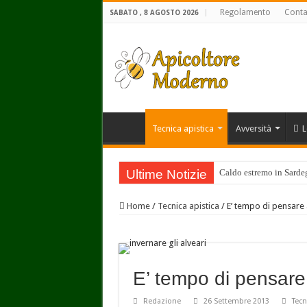
Regolamento
Conta
SABATO , 8 AGOSTO 2026
Tecnica apistica
Avversità
L
Ultime Notizie
Caldo estremo in Sardegn
Home
/
Tecnica apistica
/
E’ tempo di pensare a
E’ tempo di pensare 
Redazione
26 Settembre 2013
Tecn