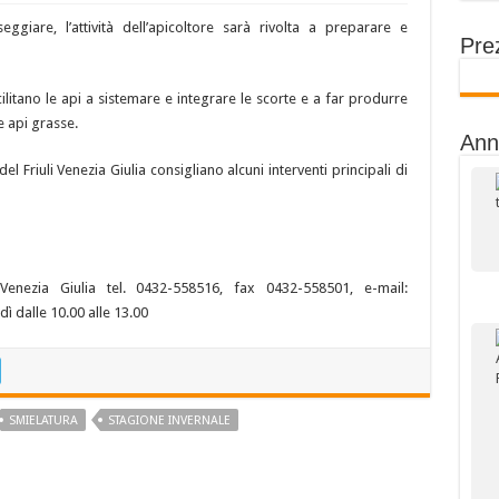
ggiare, l’attività dell’apicoltore sarà rivolta a preparare e
Prez
ilitano le api a sistemare e integrare le scorte e a far produrre
e api grasse.
Ann
el Friuli Venezia Giulia consigliano alcuni interventi principali di
 Venezia Giulia tel. 0432-558516, fax 0432-558501, e-mail:
ì dalle 10.00 alle 13.00
SMIELATURA
STAGIONE INVERNALE