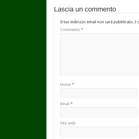
Lascia un commento
Il tuo indirizzo email non sarà pubblicato.
I 
Commento
*
Nome
*
Email
*
Sito web