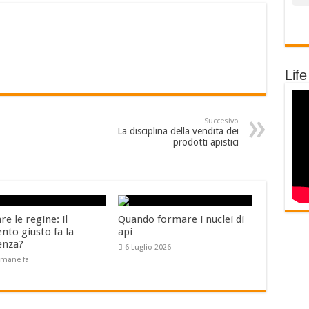
Life
Succesivo
La disciplina della vendita dei
prodotti apistici
e le regine: il
Quando formare i nuclei di
to giusto fa la
api
enza?
6 Luglio 2026
timane fa