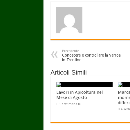
Precedente
Conoscere e controllare la Varroa
in Trentino
Articoli Simili
Lavori in Apicoltura nel
Marcar
Mese di Agosto
momen
differ
1 settimana fa
4 set