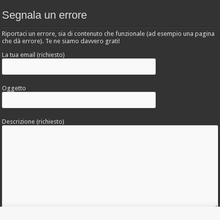
Segnala un errore
Riportaci un errore, sia di contenuto che funzionale (ad esempio una pagina
che dà errore). Te ne siamo davvero grati!
La tua email (richiesto)
Oggetto
Descrizione (richiesto)