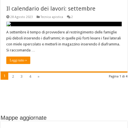
Il calendario dei lavori: settembre
28 Agosto 2023
Tecnica apistica
2
A settembre è tempo di provvedere al restringimento delle famiglie
più deboli inserendo i diaframmi; in quelle più forti levare i favi laterali
con miele opercolato e metterli in magazzino inserendo il diaframma.
Si raccomanda …
Leggi tutto »
1
2
3
4
»
Pagina 1 di 4
Mappe aggiornate