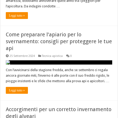
amarezza, dobbiamo annoverare quest’anno tra i peggiori per
l’apicoltura. Da indagini condotte …
Leggi tutto »
Come preparare l’apiario per lo
svernamento: consigli per proteggere le tue
api
25 Settembre 2024
Tecnica apistica
0
Con l’avvicinarsi della stagione fredda, anche se settembre ci regala
ancora giornate miti, l’inverno è alle porte con il suo freddo rigido, le
piogge insistenti e le sfide che mettono alla prova api e apicoltori. …
Leggi tutto »
Accorgimenti per un corretto invernamento
degli alveari