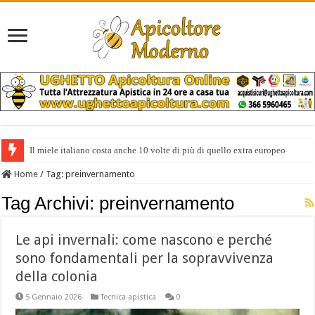
Il miele italiano costa anche 10 volte di più di quello extra europeo
Home
/
Tag:
preinvernamento
Tag Archivi:
preinvernamento
Le api invernali: come nascono e perché
sono fondamentali per la sopravvivenza
della colonia
5 Gennaio 2026
Tecnica apistica
0