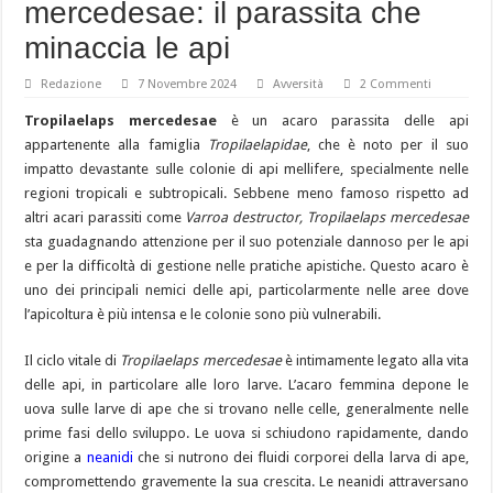
mercedesae: il parassita che
minaccia le api
Redazione
7 Novembre 2024
Avversità
2 Commenti
Tropilaelaps mercedesae
è un acaro parassita delle api
appartenente alla famiglia
Tropilaelapidae
, che è noto per il suo
impatto devastante sulle colonie di api mellifere, specialmente nelle
regioni tropicali e subtropicali. Sebbene meno famoso rispetto ad
altri acari parassiti come
Varroa destructor, Tropilaelaps mercedesae
sta guadagnando attenzione per il suo potenziale dannoso per le api
e per la difficoltà di gestione nelle pratiche apistiche. Questo acaro è
uno dei principali nemici delle api, particolarmente nelle aree dove
l’apicoltura è più intensa e le colonie sono più vulnerabili.
Il ciclo vitale di
Tropilaelaps mercedesae
è intimamente legato alla vita
delle api, in particolare alle loro larve. L’acaro femmina depone le
uova sulle larve di ape che si trovano nelle celle, generalmente nelle
prime fasi dello sviluppo. Le uova si schiudono rapidamente, dando
origine a
neanidi
che si nutrono dei fluidi corporei della larva di ape,
compromettendo gravemente la sua crescita. Le neanidi attraversano