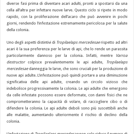
diverse fasi prima di diventare acari adulti, pronti a spostarsi da una
cella all’altra per infettare nuove larve. Questo ciclo si ripete in modo
rapido, con la proliferazione dell’acaro che può avvenire in pochi
giorni, rendendo l’infestazione estremamente pericolosa per la salute
della colonia.
Uno degli aspetti distintivi di
Tropilaelaps mercedesae
rispetto ad altri
acari è la sua preferenza per le larve di api, che lo rende un parassita
particolarmente dannoso per la colonia. Infatti, mentre
Varroa
destructor
colpisce prevalentemente le api adulte,
Tropilaelaps
mercedesae
danneggia le larve, che sono cruciali per la produzione di
nuove api adulte. L’infestazione può quindi portare a una diminuzione
significativa delle api adulte, creando un circolo vizioso che
indebolisce progressivamente la colonia. Le api adulte che emergono
da celle infestate possono essere deformate, con danni fisici che ne
comprometteranno la capacità di volare, di raccogliere cibo o di
difendere la colonia. Le api adulte deboli sono più suscettibili anche
alle malattie, aumentando ulteriormente il rischio di declino della
colonia.
L’infestazione di
Tropilaelaps mercedesae
non solo riduce il numero di