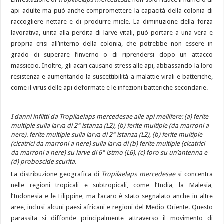
api adulte ma può anche compromettere la capacità della colonia di
raccogliere nettare e di produrre miele. La diminuzione della forza
lavorativa, unita alla perdita di larve vitali, può portare a una vera e
propria crisi all’interno della colonia, che potrebbe non essere in
grado di superare l’inverno o di riprendersi dopo un attacco
massiccio. Inoltre, gli acari causano stress alle api, abbassando la loro
resistenza e aumentando la suscettibilità a malattie virali e batteriche,
come il virus delle api deformate e le infezioni batteriche secondarie.
I danni inflitti da Tropilaelaps mercedesae alle api mellifere: (a) ferite
multiple sulla larva di 2° istanza (L2), (b) ferite multiple (da marroni a
nere). ferite multiple sulla larva di 2° istanza (L2), (b) ferite multiple
(cicatrici da marroni a nere) sulla larva di (b) ferite multiple (cicatrici
da marroni a nere) su larve di 6° istmo (L6), (c) foro su un’antenna e
(d) proboscide scurita.
La distribuzione geografica di
Tropilaelaps mercedesae
si concentra
nelle regioni tropicali e subtropicali, come l’India, la Malesia,
l’Indonesia e le Filippine, ma l’acaro è stato segnalato anche in altre
aree, inclusi alcuni paesi africani e regioni del Medio Oriente. Questo
parassita si diffonde principalmente attraverso il movimento di