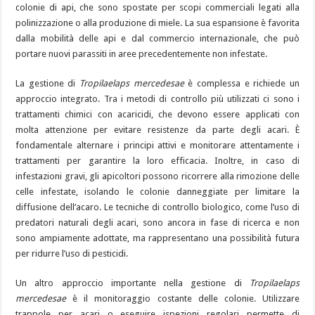
colonie di api, che sono spostate per scopi commerciali legati alla
polinizzazione o alla produzione di miele. La sua espansione è favorita
dalla mobilità delle api e dal commercio internazionale, che può
portare nuovi parassiti in aree precedentemente non infestate.
La gestione di
Tropilaelaps mercedesae
è complessa e richiede un
approccio integrato. Tra i metodi di controllo più utilizzati ci sono i
trattamenti chimici con acaricidi, che devono essere applicati con
molta attenzione per evitare resistenze da parte degli acari. È
fondamentale alternare i principi attivi e monitorare attentamente i
trattamenti per garantire la loro efficacia. Inoltre, in caso di
infestazioni gravi, gli apicoltori possono ricorrere alla rimozione delle
celle infestate, isolando le colonie danneggiate per limitare la
diffusione dell’acaro. Le tecniche di controllo biologico, come l’uso di
predatori naturali degli acari, sono ancora in fase di ricerca e non
sono ampiamente adottate, ma rappresentano una possibilità futura
per ridurre l’uso di pesticidi.
Un altro approccio importante nella gestione di
Tropilaelaps
mercedesae
è il monitoraggio costante delle colonie. Utilizzare
trappole per acari o eseguire ispezioni regolari permette di