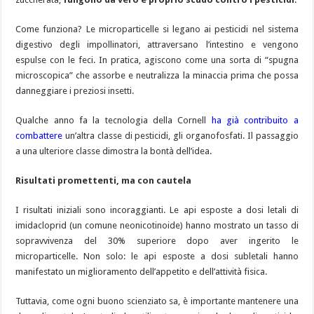
Come funziona? Le microparticelle si legano ai pesticidi nel sistema
digestivo degli impollinatori, attraversano l’intestino e vengono
espulse con le feci. In pratica, agiscono come una sorta di “spugna
microscopica” che assorbe e neutralizza la minaccia prima che possa
danneggiare i preziosi insetti.
Qualche anno fa la tecnologia della Cornell
ha già contribuito a
combattere
un’altra classe di pesticidi, gli organofosfati. Il passaggio
a una ulteriore classe dimostra la bontà dell’idea.
Risultati promettenti, ma con cautela
I risultati iniziali sono incoraggianti. Le api esposte a dosi letali di
imidacloprid (un comune neonicotinoide) hanno mostrato un tasso di
sopravvivenza del 30% superiore dopo aver ingerito le
microparticelle. Non solo: le api esposte a dosi subletali hanno
manifestato un miglioramento dell’appetito e dell’attività fisica.
Tuttavia, come ogni buono scienziato sa, è importante mantenere una