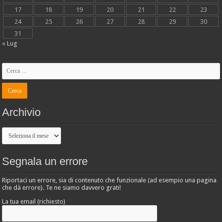
17
18
19
20
21
22
23
24
25
26
27
28
29
30
31
« Lug
Archivio
Archivio
Segnala un errore
Riportaci un errore, sia di contenuto che funzionale (ad esempio una pagina
che dà errore). Te ne siamo davvero grati!
La tua email (richiesto)