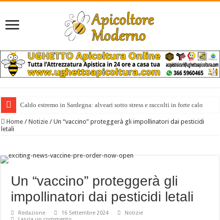
Caldo estremo in Sardegna: alveari sotto stress e raccolti in forte calo
Home
/
Notizie
/
Un “vaccino” proteggerà gli impollinatori dai pesticidi
letali
Un “vaccino” proteggerà gli
impollinatori dai pesticidi letali
Redazione
16 Settembre 2024
Notizie
Lascia un commento