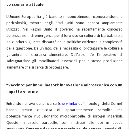
Lo scenario attuale
L’Unione Europea ha già bandito i neonicotinoidi, riconoscendone la
pericolosità, mentre negli Stati Uniti sono ancora ampiamente
utilizzati. Nel Regno Unito, il governo ha recentemente concesso
autorizzazioni di emergenza per il loro uso su colture di barbabietola
da zucchero. Questa disparità nelle politiche evidenzia la complessità
della questione. Da un lato, c’è la necessità di proteggere le colture e
garantire la sicurezza alimentare. Dall’altro, c’è l’imperativo di
salvaguardare gli impollinatori, essenziali per la stessa produzione
alimentare che si cerca di proteggere.
“Vaccino” per impollinatori: innovazione microscopica con un
impatto enorme
Entrando nel vivo della ricerca (
che vi linko qui
), i biologi della Cornell
hanno creato qualcosa di apparentemente semplice ma
potenzialmente rivoluzionario: microparticelle di idrogel ingeribili.
Queste minuscole particelle, somministrate alle api in acqua
zuccherata,
fungono da vero e proprio scudo contro i pesticidi
.