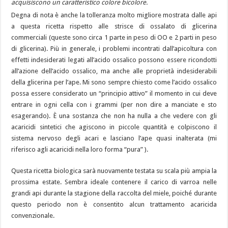
acquisiscono un caratteristico colore bicolore.
Degna di nota è anche la tolleranza molto migliore mostrata dalle api
a questa ricetta rispetto alle strisce di ossalato di glicerina
commerciali (queste sono circa 1 parte in peso di OO e 2 parti in peso
di glicerina). Più in generale, i problemi incontrati dall’apicoltura con
effetti indesiderati legati all’acido ossalico possono essere ricondotti
all’azione dell’acido ossalico, ma anche alle proprietà indesiderabili
della glicerina per l’ape. Mi sono sempre chiesto come l’acido ossalico
possa essere considerato un “principio attivo” il momento in cui deve
entrare in ogni cella con i grammi (per non dire a manciate e sto
esagerando). È una sostanza che non ha nulla a che vedere con gli
acaricidi sintetici che agiscono in piccole quantità e colpiscono il
sistema nervoso degli acari e lasciano l’ape quasi inalterata (mi
riferisco agli acaricidi nella loro forma “pura” ).
Questa ricetta biologica sarà nuovamente testata su scala più ampia la
prossima estate. Sembra ideale contenere il carico di varroa nelle
grandi api durante la stagione della raccolta del miele, poiché durante
questo periodo non è consentito alcun trattamento acaricida
convenzionale.