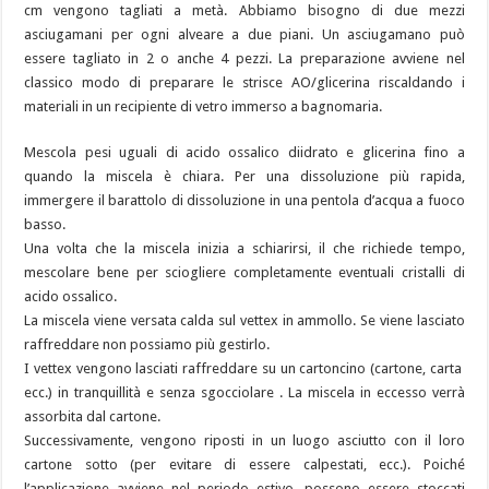
cm vengono tagliati a metà. Abbiamo bisogno di due mezzi
asciugamani per ogni alveare a due piani. Un asciugamano può
essere tagliato in 2 o anche 4 pezzi. La preparazione avviene nel
classico modo di preparare le strisce AO/glicerina riscaldando i
materiali in un recipiente di vetro immerso a bagnomaria.
Mescola pesi uguali di acido ossalico diidrato e glicerina fino a
quando la miscela è chiara. Per una dissoluzione più rapida,
immergere il barattolo di dissoluzione in una pentola d’acqua a fuoco
basso.
Una volta che la miscela inizia a schiarirsi, il che richiede tempo,
mescolare bene per sciogliere completamente eventuali cristalli di
acido ossalico.
La miscela viene versata calda sul vettex in ammollo. Se viene lasciato
raffreddare non possiamo più gestirlo.
I vettex vengono lasciati raffreddare su un cartoncino (cartone, carta
ecc.) in tranquillità e senza sgocciolare . La miscela in eccesso verrà
assorbita dal cartone.
Successivamente, vengono riposti in un luogo asciutto con il loro
cartone sotto (per evitare di essere calpestati, ecc.). Poiché
l’applicazione avviene nel periodo estivo, possono essere stoccati