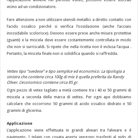
vicino ad un condizionatore.
Fare attenzione a non utilizzare utensili metallici a diretto contatto con
l’acido ossalico perché si verifica l’ossidazione (anche l’acciaio
inossidabile scolorisce). Devono essere prese anche misure protettive
(guanti) e la miscela deve essere costantemente controllata in modo
che non si surriscaldi. Si ripete che nella ricetta non è inclusa l’acqua .
Pertanto, la miscela finale non si solidifica quando si raffredda.
Vettex tipo “svedese” e tipo semplice ed economico. La tipologia a
sinistra che contiene circa 100g di mix è quella preferita da Randy
Oliver. L’economico contiene circa 85 gr.
Ogni pezzo di vetex tagliato a metà contiene tra i 40 ei 50 grammi di
miscela a seconda della marca di vettex. Per ogni ape dobbiamo
calcolare che occorrono 50 grammi di acido ossalico diidrato e 50
grammi di glicerina.
Applicazione
L’applicazione viene effettuata in grandi alveari tra l’alveare e il
pavimento. I telaini con covata aperta vengono trasferiti al nido di