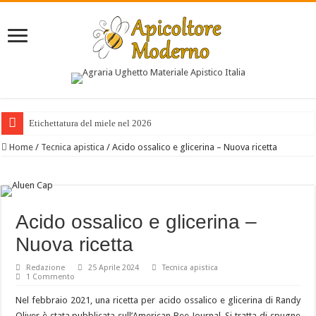
Etichettatura del miele nel 2026
Caldo estremo in Sardegna: alveari sotto stress e raccolti in forte calo
Home
/
Tecnica apistica
/
Acido ossalico e glicerina – Nuova ricetta
Acido ossalico e glicerina –
Nuova ricetta
Redazione
25 Aprile 2024
Tecnica apistica
1 Commento
Nel febbraio 2021, una ricetta per acido ossalico e glicerina di Randy
Oliver è stata pubblicata sull’American Bee Journal. Si tratta di spugne