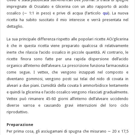
impregnate di Ossalato e Glicerina con un alto rapporto di acido
ossalico (∼ 1:1 in peso) e prive di acqua (l’articolo
qui
). La nuova
ricetta ha subito suscitato il mio interesse e verrà presentata nel
dettaglio.
La sua principale differenza rispetto alle popolari ricette AO/glicerina
è che in questa ricetta viene preparato qualcosa di relativamente
inerte che rilascia l’acido ossalico in piccole quantità. Al contrario, le
ricette finora sono fatte per una rapida dispersione dell’acido
organico all’interno dell’alveare. La prescrizione funziona farmaceutica
come segue. I vettex, che vengono inzuppati nel composto e
diventano gommosi, vengono posti sui telai del nido di covata in
alveari a due piani. L’umidità della covata li ammorbidisce lentamente
e quindi la glicerina e l’acido ossalico vengono rilasciati gradualmente.
Vettex può rimanere 45-60 giorni all’interno dell’alveare uccidendo
diverse varroa e causando gravi interruzioni del loro ciclo
riproduttivo.
Preparazione
Per prima cosa, gli asciugamani di spugna che misurano ∼ 20 x 17,5