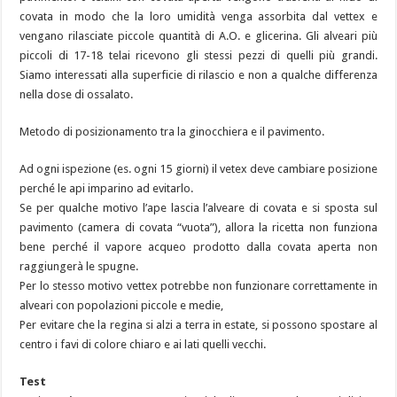
covata in modo che la loro umidità venga assorbita dal vettex e
vengano rilasciate piccole quantità di A.O. e glicerina. Gli alveari più
piccoli di 17-18 telai ricevono gli stessi pezzi di quelli più grandi.
Siamo interessati alla superficie di rilascio e non a qualche differenza
nella dose di ossalato.
Metodo di posizionamento tra la ginocchiera e il pavimento.
Ad ogni ispezione (es. ogni 15 giorni) il vetex deve cambiare posizione
perché le api imparino ad evitarlo.
Se per qualche motivo l’ape lascia l’alveare di covata e si sposta sul
pavimento (camera di covata “vuota”), allora la ricetta non funziona
bene perché il vapore acqueo prodotto dalla covata aperta non
raggiungerà le spugne.
Per lo stesso motivo vettex potrebbe non funzionare correttamente in
alveari con popolazioni piccole e medie,
Per evitare che la regina si alzi a terra in estate, si possono spostare al
centro i favi di colore chiaro e ai lati quelli vecchi.
Test