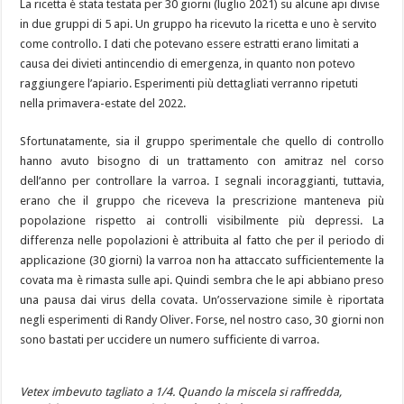
La ricetta è stata testata per 30 giorni (luglio 2021) su alcune api divise
in due gruppi di 5 api. Un gruppo ha ricevuto la ricetta e uno è servito
come controllo. I dati che potevano essere estratti erano limitati a
causa dei divieti antincendio di emergenza, in quanto non potevo
raggiungere l’apiario. Esperimenti più dettagliati verranno ripetuti
nella primavera-estate del 2022.
Sfortunatamente, sia il gruppo sperimentale che quello di controllo
hanno avuto bisogno di un trattamento con amitraz nel corso
dell’anno per controllare la varroa. I segnali incoraggianti, tuttavia,
erano che il gruppo che riceveva la prescrizione manteneva più
popolazione rispetto ai controlli visibilmente più depressi. La
differenza nelle popolazioni è attribuita al fatto che per il periodo di
applicazione (30 giorni) la varroa non ha attaccato sufficientemente la
covata ma è rimasta sulle api. Quindi sembra che le api abbiano preso
una pausa dai virus della covata. Un’osservazione simile è riportata
negli esperimenti di Randy Oliver. Forse, nel nostro caso, 30 giorni non
sono bastati per uccidere un numero sufficiente di varroa.
Vetex imbevuto tagliato a 1/4. Quando la miscela si raffredda,