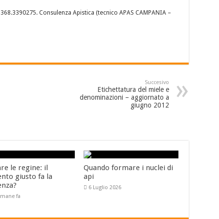
ll. 368.3390275. Consulenza Apistica (tecnico APAS CAMPANIA –
Succesivo
Etichettatura del miele e
denominazioni – aggiornato a
giugno 2012
e le regine: il
Quando formare i nuclei di
to giusto fa la
api
enza?
6 Luglio 2026
timane fa