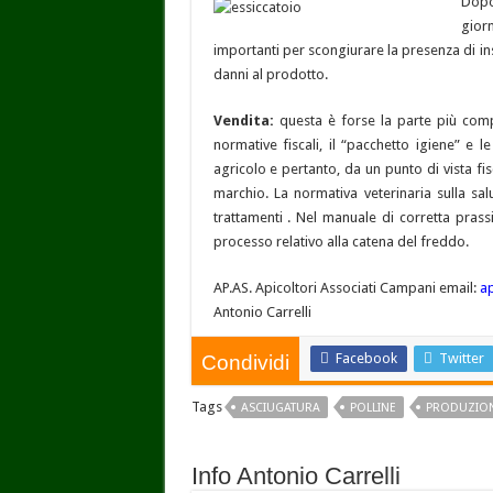
Dopo
gior
importanti per scongiurare la presenza di ins
danni al prodotto.
Vendita:
questa è forse la parte più comp
normative fiscali, il “pacchetto igiene” e l
agricolo e pertanto, da un punto di vista f
marchio. La normativa veterinaria sulla sal
trattamenti . Nel manuale di corretta prass
processo relativo alla catena del freddo.
AP.AS. Apicoltori Associati Campani email:
ap
Antonio Carrelli
Facebook
Twitter
Condividi
Tags
ASCIUGATURA
POLLINE
PRODUZIO
Info Antonio Carrelli