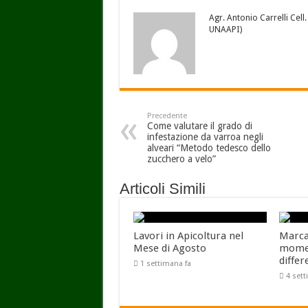
Agr. Antonio Carrelli Ce
UNAAPI)
Precedente
Come valutare il grado di
infestazione da varroa negli
alveari “Metodo tedesco dello
zucchero a velo”
Articoli Simili
Lavori in Apicoltura nel
Marcar
Mese di Agosto
momen
differ
1 settimana fa
4 set