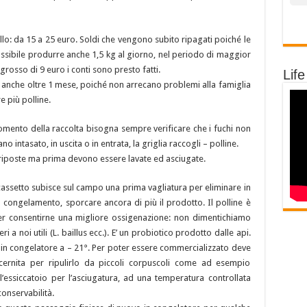
llo: da 15 a 25 euro. Soldi che vengono subito ripagati poiché le
ossibile produrre anche 1,5 kg al giorno, nel periodo di maggior
grosso di 9 euro i conti sono presto fatti.
Life
, anche oltre 1 mese, poiché non arrecano problemi alla famiglia
e più polline.
mento della raccolta bisogna sempre verificare che i fuchi non
no intasato, in uscita o in entrata, la griglia raccogli – polline.
 riposte ma prima devono essere lavate ed asciugate.
 cassetto subisce sul campo una prima vagliatura per eliminare in
l congelamento, sporcare ancora di più il prodotto. Il polline è
per consentirne una migliore ossigenazione: non dimentichiamo
ri a noi utili (L. baillus ecc.). E’ un probiotico prodotto dalle api.
to in congelatore a – 21°. Per poter essere commercializzato deve
cernita per ripulirlo da piccoli corpuscoli come ad esempio
’essiccatoio per l’asciugatura, ad una temperatura controllata
onservabilità.