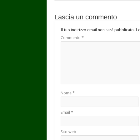
Lascia un commento
Il tuo indirizzo email non sarà pubblicato.
I 
Commento
*
Nome
*
Email
*
Sito web