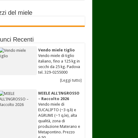
zi del miele
unci Recenti
Vendo miele tiglio
Vendo miele di tiglio
italiano, fino a 125 kg in
secchi da 25 kg. Padova
tel. 329-0255000
[Leggi tutto]
MIELE ALL'INGROSSO
– Raccolto 2026
Vendo miele di
EUCALIPTO (~3 q.li) e
AGRUMI (~1 q.le), alta
qualità, zona di
produzione Materano e
Metapontino. Prezzo
6,50…