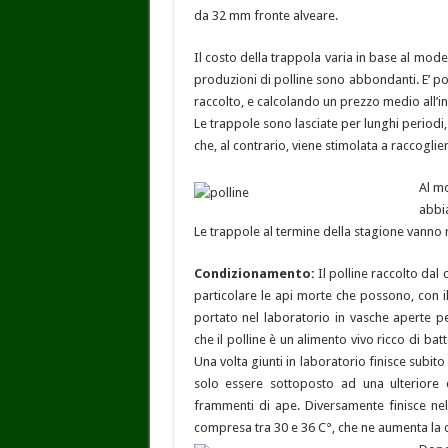
da 32 mm fronte alveare.
Il costo della trappola varia in base al mode
produzioni di polline sono abbondanti. E’ p
raccolto, e calcolando un prezzo medio all’in
Le trappole sono lasciate per lunghi periodi
che, al contrario, viene stimolata a raccoglier
Al mo
abbia
Le trappole al termine della stagione vanno
Condizionamento:
Il polline raccolto dal
particolare le api morte che possono, con i
portato nel laboratorio in vasche aperte 
che il polline è un alimento vivo ricco di batte
Una volta giunti in laboratorio finisce subi
solo essere sottoposto ad una ulteriore 
frammenti di ape. Diversamente finisce nell
compresa tra 30 e 36 C°, che ne aumenta la c