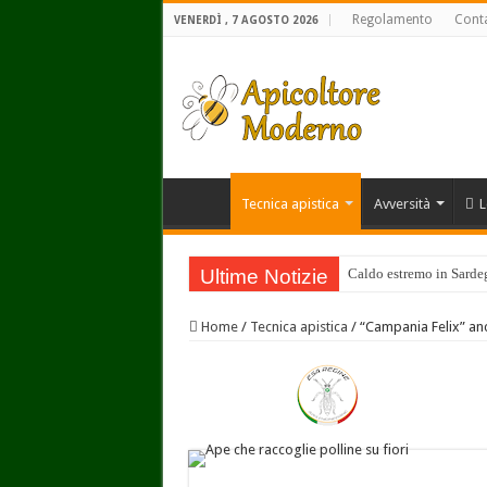
Regolamento
Conta
VENERDÌ , 7 AGOSTO 2026
Tecnica apistica
Avversità
L
Ultime Notizie
Caldo estremo in Sardegn
Home
/
Tecnica apistica
/
“Campania Felix” anc