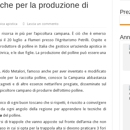
che per la produzione di
Prez
nica apistica
Lascia un commento
risorsa in più per l’apicoltura campana. È ciò che è emerso
Ann
si il 20 luglio a Flumeri presso l’Agriturismo Petrilli. Ospite e
oduttore di polline in Italia che gestisce un’azienda apistica in
Enrica, e le due figlie. La produzione del polline può essere una
g. Aldo Metalori, famoso anche per aver inventato e modificato
pole per la raccolta polline, conosce la Campania abbastanza
agneti e di altre essenze nettarifere pregiate, disseminate sul
picoltore campano di produrre dell’ottimo polline.
ipico di ogni buon toscano che si rispetti, è riuscito a coinvolgere
 da ogni angolo della regione per apprendere le tecniche di
ta
del polline.
i di trappole che vanno apposte sul fronte dell’arnia che non
caso in cui si opta per la trappola alta si devono praticare 3 fori