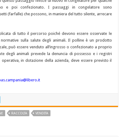
 questo passaggio finisce di nuovo in congelatore per qualche
no e poi confezionato. I passaggi in congelatore sono
etti (farfalle) che possono, in maniera del tutto silente, arrecare
licata di tutto il percorso poiché devono essere osservate le
e normative sulla salute degli animali. Il polline è un prodotto
iscale, può essere venduto all’ingrosso o confezionato a proprio
ute degli animali prevede la denuncia di possesso e i registri
i operativa, in dotazione della azienda, deve essere previsto il
as.campania@libero.it
NE
RACCOLTA
VENDITA