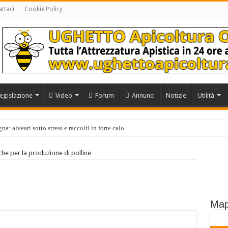
ttaci
Cookie Policy
egislazione
Video
Forum
Annunci
Notizie
Utilità
a: alveari sotto stress e raccolti in forte calo
he per la produzione di polline
Map