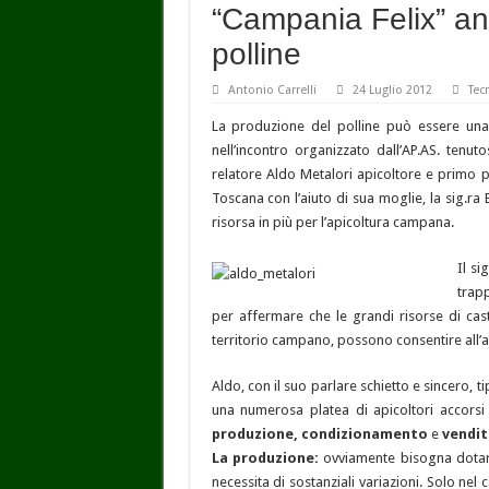
“Campania Felix” an
polline
Antonio Carrelli
24 Luglio 2012
Tec
La produzione del polline può essere una 
nell’incontro organizzato dall’AP.AS. tenuto
relatore Aldo Metalori apicoltore e primo pr
Toscana con l’aiuto di sua moglie, la sig.ra 
risorsa in più per l’apicoltura campana.
Il si
trap
per affermare che le grandi risorse di cast
territorio campano, possono consentire all’a
Aldo, con il suo parlare schietto e sincero, t
una numerosa platea di apicoltori accorsi
produzione, cond
izionamento
e
vendi
La produzione:
ovviamente bisogna dotars
necessita di sostanziali variazioni. Solo nel 