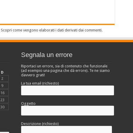
.
Scopri come vengono elaborati i dati derivati dai commenti
.
Segnala un errore
Riportaci un errore, sia di contenuto che funzionale
(ad esempio una pagina che dà errore). Te ne siamo
D
davvero grati!
2
La tua email (richiesto)
9
16
23
Oggetto
30
Descrizione (richiesto)