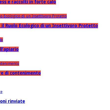
ss e raccolti in forte calo
 il Ruolo Ecologico di un Insettivoro Protetto
l’apiario
ure di contenimento
oni rinviate