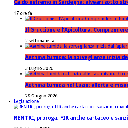
Caldo estremo in Sardegna: alveari sotto stre
17 ore fa
Il Gruccione e l’Apicoltura: Comprendere
2 settimane fa
Aethina tumida: la sorveglianza inizia dal
2 Luglio 2026
Aethina tumida nel Lazio: allerta e mis
28 Giugno 2026
Legislazione
RENTRI, proroga: FIR anche cartaceo e sanzi