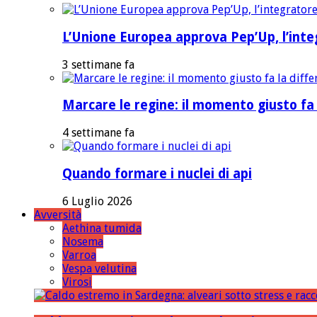
L’Unione Europea approva Pep’Up, l’integ
3 settimane fa
Marcare le regine: il momento giusto fa 
4 settimane fa
Quando formare i nuclei di api
6 Luglio 2026
Avversità
Aethina tumida
Nosema
Varroa
Vespa velutina
Virosi