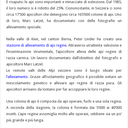
È risaputo: le api sono importanti e minacciate di estinzione. Dal 1985,
il loro numero si è ridotto del 25%. Ciononostante, in Svizzera ci sono
circa 17’500 apicoltori che detengono circa 165’000 colonie di api. Uno
di loro, Marc Latzel, ha documentato con delle fotografie un
allevamento speciale.
Nella valle di Kien, nel canton Berna, Peter Linder ha creato una
stazione di allevamento di api regine
. Attraverso un’attenta selezione e
l’inseminazione strumentale, l’apicoltore alleva delle api regine di
razza carnica. Un lavoro documentato dall’obiettivo del fotografo e
apicoltore Marc Latzel.
Le remote valli delle Alpi svizzere sono il luogo ideale per
l’allevamento
. Grazie all’isolamento geografico è possibile evitare un
mescolamento genetico e allevare api regine di razza pura. Gli
apicoltori arrivano da lontano per far accoppiare le loro regine.
Una colonia di api è composta da api operaie, fuchi e una sola regina.
A seconda della stagione, la colonia è formata dai 5’000 ai 40’000
insetti. L’ape regina assomiglia molto alle operaie, sebbene sia un po’
più grande e più lunga.