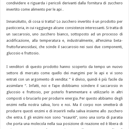
condividere e riguarda i pericoli derivanti dalla fornitura di zucchero
invertito come alimento per le api .
Innanzitutto, di cosa si tratta? Lo zucchero invertito è un prodotto per
pasticceria, in cui raggiunge alcune consistenze interessanti. Si tratta di
un saccarosio, uno zucchero bianco, sottoposto ad un processo di
acidificazione, alla temperatura e, industrialmente, all’enzima beta-
fruttofuranosidasi, che scinde il saccarosio nei suoi due componenti,
glucosio e fruttosio.
I venditori di questo prodotto hanno scoperto da tempo un nuovo
settore di mercato come quello dei mangimi per le api e vi sono
entrati con un argomento di vendita: ” è diviso, quindi è più facile da
assimilare “. Infatti, noi e l’ape dobbiamo scindere il saccarosio in
glucosio e fruttosio, per poterlo frammentare e utilizzarlo in altri
composti o bruciarlo per produrre energia. Per questo abbiamo degli
enzimi nella nostra saliva, loro e noi. Ma il corpo non smetterà di
produrre questi enzimi e di inserirli nella saliva insieme allo zucchero
che entra. E gli enzimi non sono “esauriti”, sono una sorta di paratia
che porta una molecola nella sua posizione di reazione ed è libera di