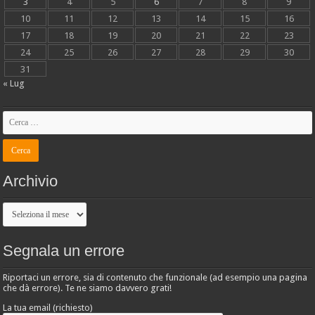
3
4
5
6
7
8
9
10
11
12
13
14
15
16
17
18
19
20
21
22
23
24
25
26
27
28
29
30
31
« Lug
Archivio
Archivio
Segnala un errore
Riportaci un errore, sia di contenuto che funzionale (ad esempio una pagina
che dà errore). Te ne siamo davvero grati!
La tua email (richiesto)