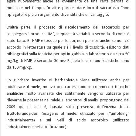
agire nuovamente; anche se ovviamente c’è una certa perdita di
molecole nel tempo. In altre parole, dare loro il saccarosio “non
ripiegato” è più un argomento di vendita che un vantaggio.
D’altra parte, il processo di riscaldamento del saccarosio per
“dispiegarsi” produce HMF, in quantità variabili a seconda di come è
stato fatto. E l’HMF è tossico per le api, non per noi, anche se non c’è
accordo in letteratura su quale sia il livello di tossicità, esistono dati
bibliografici sulla tossicità per api in gabbia in laboratorio da circa 50
mg/kg di HMF, e secondo Gómez Pajuelo le cifre più realistiche sono
da 150 mg/kg.
Lo zucchero invertito di barbabietola viene utilizzato anche per
adulterare il miele, motivo per cui esistono in commercio tecniche
analitiche molto avanzate che solitamente vengono utilizzate per
rilevarne la presenza nel miele. I laboratori di analisi propongono dal
2009 questa analisi!, basata sulla presenza dell’enzima beta-
fruttofuranosidasi (esogeno al miele, utilizzato per l'”unfolding”
industrialmente) e sui livelli di acido ascorbico (utilizzato
industrialmente nell’acidificazione).