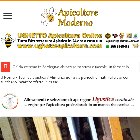
Caldo estremo in Sardegna: alveari sotto stress e raccolti in forte calo
Il miele italiano costa anche 10 volte di più di quello extra europeo
Home
/
Tecnica apistica
/
Alimentazione
/
I pericoli di nutrire le api con
zucchero invertito “fatto in casa”.