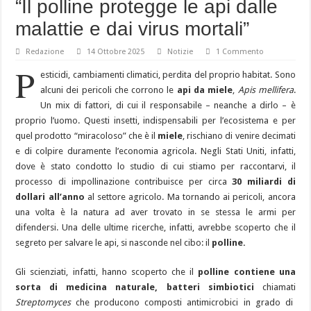
“Il polline protegge le api dalle
malattie e dai virus mortali”
Redazione
14 Ottobre 2025
Notizie
1 Commento
P
esticidi, cambiamenti climatici, perdita del proprio habitat. Sono
alcuni dei pericoli che corrono le
api da miele
,
Apis mellifera
.
Un mix di fattori, di cui il responsabile – neanche a dirlo – è
proprio l’uomo. Questi insetti, indispensabili per l’ecosistema e per
quel prodotto “miracoloso” che è il
miele
, rischiano di venire decimati
e di colpire duramente l’economia agricola. Negli Stati Uniti, infatti,
dove è stato condotto lo studio di cui stiamo per raccontarvi, il
processo di impollinazione contribuisce per circa
30 miliardi di
dollari all’anno
al settore agricolo. Ma tornando ai pericoli, ancora
una volta è la natura ad aver trovato in se stessa le armi per
difendersi. Una delle ultime ricerche, infatti, avrebbe scoperto che il
segreto per salvare le api, si nasconde nel cibo: il
polline.
Gli scienziati, infatti, hanno scoperto che il
polline contiene una
sorta di medicina naturale, batteri
simbiotici
chiamati
Streptomyces
che producono composti antimicrobici in grado di