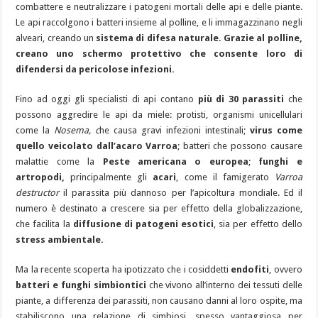
combattere e neutralizzare i patogeni mortali delle api e delle piante.
Le api raccolgono i batteri insieme al polline, e li immagazzinano negli
alveari, creando un
sistema di difesa naturale.
Grazie al polline,
creano uno schermo protettivo che consente loro di
difendersi da pericolose infezioni.
Fino ad oggi gli specialisti di api contano
più di 30 parassiti
che
possono aggredire le api da miele: protisti, organismi unicellulari
come la
Nosema, c
he causa gravi infezioni intestinali;
virus come
quello veicolato dall’acaro Varroa
; batteri che possono causare
malattie come la
Peste americana o europea
;
f
unghi e
artropodi,
principalmente gli
acari
, come il famigerato
Varroa
destructor
il parassita più dannoso per l’apicoltura mondiale. Ed il
numero è destinato a crescere sia per effetto della globalizzazione,
che facilita la
diffusione di patogeni esotici
, sia per effetto dello
stress ambientale.
Ma la recente scoperta ha ipotizzato che i cosiddetti
endofiti
, ovvero
batteri e funghi simbiontici
che vivono all’interno dei tessuti delle
piante, a differenza dei parassiti, non causano danni al loro ospite, ma
stabiliscono
una relazione di simbiosi, spesso vantaggiosa per