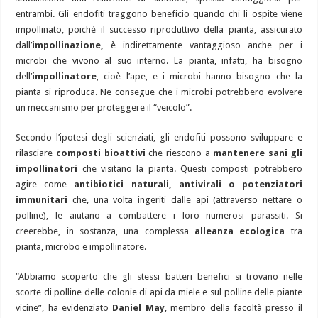
entrambi. Gli endofiti traggono beneficio quando chi li ospite viene
impollinato, poiché il successo riproduttivo della pianta, assicurato
dall’
impollinazione,
è indirettamente vantaggioso anche per i
microbi che vivono al suo interno. La pianta, infatti, ha bisogno
dell’
impollinatore
, cioè l’ape, e i microbi hanno bisogno che la
pianta si riproduca. Ne consegue che i microbi potrebbero evolvere
un meccanismo per proteggere il “veicolo”.
Secondo l’ipotesi degli scienziati, gli endofiti possono sviluppare e
rilasciare
composti bioattivi
che riescono a
mantenere sani gli
impollinatori
che visitano la pianta. Questi composti potrebbero
agire come
antibiotici naturali, antivirali o potenziatori
immunitari
che, una volta ingeriti dalle api (attraverso nettare o
polline), le aiutano a combattere i loro numerosi parassiti. Si
creerebbe, in sostanza, una complessa
alleanza ecologica
tra
pianta, microbo e impollinatore.
“Abbiamo scoperto che gli stessi batteri benefici si trovano nelle
scorte di polline delle colonie di api da miele e sul polline delle piante
vicine”, ha evidenziato
Daniel May
, membro della facoltà presso il