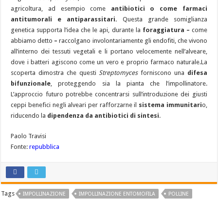
agricoltura, ad esempio come
antibiotici o come farmaci
antitumorali e antiparassitari.
Questa grande somiglianza
genetica supporta l’idea che le api, durante la
foraggiatura –
come
abbiamo detto
–
raccolgano involontariamente gli endofiti, che vivono
all’interno dei tessuti vegetali e li portano velocemente nell’alveare,
dove i batteri agiscono come un vero e proprio farmaco naturale.La
scoperta dimostra che questi
Streptomyces
forniscono una
difesa
bifunzionale
, proteggendo sia la pianta che l’impollinatore.
L’approccio futuro potrebbe concentrarsi sull’introduzione dei giusti
ceppi benefici negli alveari per rafforzarne il
sistema immunitari
o,
riducendo la
dipendenza da antibiotici di sintesi
.
Paolo Travisi
Fonte:
repubblica
Tags
IMPOLLINAZIONE
IMPOLLINAZIONE ENTOMOFILA
POLLINE