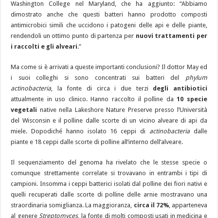
Washington College nel Maryland, che ha aggiunto: “Abbiamo
dimostrato anche che questi batteri hanno prodotto composti
antimicrobici simili che uccidono i patogeni delle api e delle piante,
rendendoli un ottimo punto di partenza per
nuovi trattamenti per
i raccolti e gli alveari
.”
Ma come si è arrivati a queste importanti conclusioni? Il dottor May ed
i suoi colleghi si sono concentrati sui batteri del
phylum
actinobacteria
, la fonte di circa i due terzi
degli antibiotici
attualmente in uso clinico. Hanno raccolto il polline da
10 specie
vegetali
native nella Lakeshore Nature Preserve presso l’Università
del Wisconsin e il polline dalle scorte di un vicino alveare di api da
miele. Dopodiché hanno isolato 16 ceppi di
actinobacteria
dalle
piante e 18 ceppi dalle scorte di polline all’interno dell’alveare.
Il sequenziamento del genoma ha rivelato che le stesse specie o
comunque strettamente correlate si
trovavano in entrambi i tipi di
campioni. Insomma i ceppi batterici isolati dal polline dei fiori nativi e
quelli recuperati dalle scorte di polline delle arnie mostravano una
straordinaria somiglianza. La maggioranza,
circa il 72%
, apparteneva
al genere
Streptomyces
, la fonte di molti composti usati in medicina e