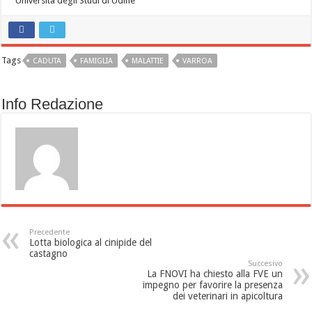
Università degli Studi di Udine
Tags
CADUTA
FAMIGLIA
MALATTIE
VARROA
Info Redazione
Precedente
Lotta biologica al cinipide del
castagno
Succesivo
La FNOVI ha chiesto alla FVE un
impegno per favorire la presenza
dei veterinari in apicoltura