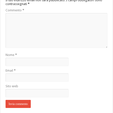
Il tuo indirizzo email non sarà pubblicato.
I campi obbligatori sono
contrassegnati
*
Commento
*
Nome
*
Email
*
Sito web