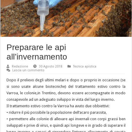
Preparare le api
all’invernamento
Redazione
30 Agosto 2018
Tecnica apistica
Lascia un commento
Dopo il prelievo degli ultimi melari e dopo o proprio in occasione (se
si sono usate alcune biotecniche) del trattamento estivo contro la
Varroa, le colonie,in Trentino, devono essere accompagnate in modo
consapevole ad un adeguato sviluppo in vista del lungo inverno.
Il trattamento estivo contro la Varroa ha avuto due obbiettivi:
• ridurre il più possibile la popolazione dell’acaro parassita,
• permettere alle colonie di allevare api invernali con corpi grassi ben
sviluppati e prive di virus, e quindi api longeve e in grado di superare il
lungo inverno e capaci di riprendere l’intenso allevamento di covata