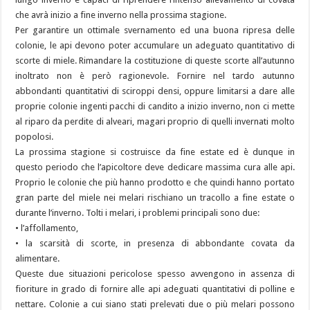
che avrà inizio a fine inverno nella prossima stagione.
Per garantire un ottimale svernamento ed una buona ripresa delle
colonie, le api devono poter accumulare un adeguato quantitativo di
scorte di miele. Rimandare la costituzione di queste scorte all’autunno
inoltrato non è però ragionevole. Fornire nel tardo autunno
abbondanti quantitativi di sciroppi densi, oppure limitarsi a dare alle
proprie colonie ingenti pacchi di candito a inizio inverno, non ci mette
al riparo da perdite di alveari, magari proprio di quelli invernati molto
popolosi.
La prossima stagione si costruisce da fine estate ed è dunque in
questo periodo che l’apicoltore deve dedicare massima cura alle api.
Proprio le colonie che più hanno prodotto e che quindi hanno portato
gran parte del miele nei melari rischiano un tracollo a fine estate o
durante l’inverno. Tolti i melari, i problemi principali sono due:
• l’affollamento,
• la scarsità di scorte, in presenza di abbondante covata da
alimentare.
Queste due situazioni pericolose spesso avvengono in assenza di
fioriture in grado di fornire alle api adeguati quantitativi di polline e
nettare. Colonie a cui siano stati prelevati due o più melari possono