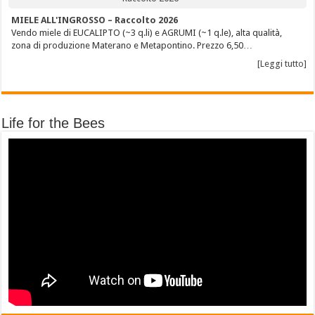
MIELE ALL'INGROSSO – Raccolto 2026
Vendo miele di EUCALIPTO (~3 q.li) e AGRUMI (~1 q.le), alta qualità,
zona di produzione Materano e Metapontino. Prezzo 6,50…
[Leggi tutto]
Life for the Bees