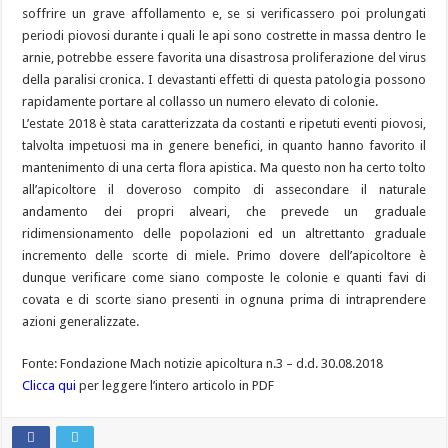
soffrire un grave affollamento e, se si verificassero poi prolungati
periodi piovosi durante i quali le api sono costrette in massa dentro le
arnie, potrebbe essere favorita una disastrosa proliferazione del virus
della paralisi cronica. I devastanti effetti di questa patologia possono
rapidamente portare al collasso un numero elevato di colonie.
L’estate 2018 è stata caratterizzata da costanti e ripetuti eventi piovosi,
talvolta impetuosi ma in genere benefici, in quanto hanno favorito il
mantenimento di una certa flora apistica. Ma questo non ha certo tolto
all’apicoltore il doveroso compito di assecondare il naturale
andamento dei propri alveari, che prevede un graduale
ridimensionamento delle popolazioni ed un altrettanto graduale
incremento delle scorte di miele. Primo dovere dell’apicoltore è
dunque verificare come siano composte le colonie e quanti favi di
covata e di scorte siano presenti in ognuna prima di intraprendere
azioni generalizzate.
Fonte: Fondazione Mach notizie apicoltura n.3 – d.d. 30.08.2018
Clicca qui
per leggere l’intero articolo in PDF