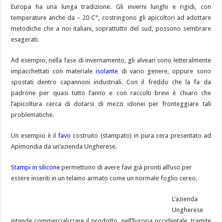
Marcare le regine: il momento giusto fa la differenza?
Europa ha una lunga tradizione. Gli inverni lunghi e rigidi, con
temperature anche da – 20 C°, costringono gli apicoltori ad adottare
Piano di lotta alla varroa 2026
metodiche che a noi italiani, soprattutto del sud, possono sembrare
esagerati.
Ad esempio, nella fase di invernamento, gli alveari sono letteralmente
impacchettati con materiale
isolante
di vario genere, oppure sono
spostati dentro capannoni industriali. Con il freddo che la fa da
padrone per quasi tutto l’anno e con raccolti brevi è chiaro che
l’apicoltura cerca di dotarsi di mezzi idonei per fronteggiare tali
problematiche.
Un esempio è il
favo
costruito (stampato) in pura cera presentato ad
Apimondia da un’azienda Ungherese.
Stampi in silicone
permettono di avere favi già pronti all’uso per
essere inseriti in un telaino armato come un normale foglio cereo.
L’azienda
Ungherese
intende commercializzare il prodotto, nell’Europa occidentale, tramite