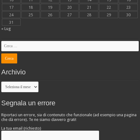
17
18
19
20
21
22
23
24
25
26
27
28
29
30
31
« Lug
Archivio
Archivio
Segnala un errore
Riportaci un errore, sia di contenuto che funzionale (ad esempio una pagina
che dà errore). Te ne siamo davvero grati!
La tua email (richiesto)