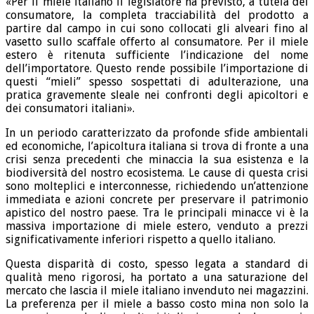
«Per il miele italiano il legislatore ha previsto, a tutela del
consumatore, la completa tracciabilità del prodotto a
partire dal campo in cui sono collocati gli alveari fino al
vasetto sullo scaffale offerto al consumatore. Per il miele
estero è ritenuta sufficiente l’indicazione del nome
dell’importatore. Questo rende possibile l’importazione di
questi “mieli” spesso sospettati di adulterazione, una
pratica gravemente sleale nei confronti degli apicoltori e
dei consumatori italiani».
In un periodo caratterizzato da profonde sfide ambientali
ed economiche, l’apicoltura italiana si trova di fronte a una
crisi senza precedenti che minaccia la sua esistenza e la
biodiversità del nostro ecosistema. Le cause di questa crisi
sono molteplici e interconnesse, richiedendo un’attenzione
immediata e azioni concrete per preservare il patrimonio
apistico del nostro paese. Tra le principali minacce vi è la
massiva importazione di miele estero, venduto a prezzi
significativamente inferiori rispetto a quello italiano.
Questa disparità di costo, spesso legata a standard di
qualità meno rigorosi, ha portato a una saturazione del
mercato che lascia il miele italiano invenduto nei magazzini.
La preferenza per il miele a basso costo mina non solo la