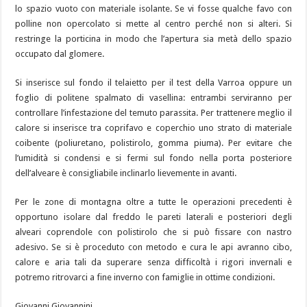
lo spazio vuoto con materiale isolante. Se vi fosse qualche favo con
polline non opercolato si mette al centro perché non si alteri. Si
restringe la porticina in modo che l’apertura sia metà dello spazio
occupato dal glomere.
Si inserisce sul fondo il telaietto per il test della Varroa oppure un
foglio di politene spalmato di vasellina: entrambi serviranno per
controllare l’infestazione del temuto parassita. Per trattenere meglio il
calore si inserisce tra coprifavo e coperchio uno strato di materiale
coibente (poliuretano, polistirolo, gomma piuma). Per evitare che
l’umidità si condensi e si fermi sul fondo nella porta posteriore
dell’alveare è consigliabile inclinarlo lievemente in avanti.
Per le zone di montagna oltre a tutte le operazioni precedenti è
opportuno isolare dal freddo le pareti laterali e posteriori degli
alveari coprendole con polistirolo che si può fissare con nastro
adesivo. Se si è proceduto con metodo e cura le api avranno cibo,
calore e aria tali da superare senza difficoltà i rigori invernali e
potremo ritrovarci a fine inverno con famiglie in ottime condizioni.
Giovanni Giovannini