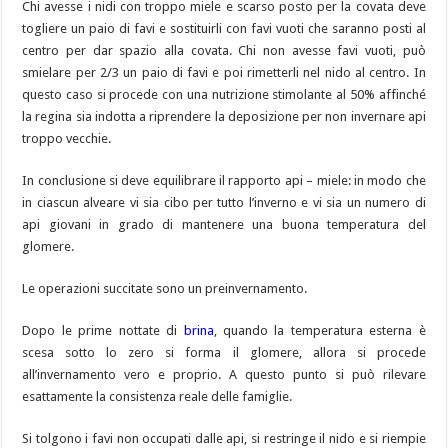
Chi avesse i nidi con troppo miele e scarso posto per la covata deve
togliere un paio di favi e sostituirli con favi vuoti che saranno posti al
centro per dar spazio alla covata. Chi non avesse favi vuoti, può
smielare per 2/3 un paio di favi e poi rimetterli nel nido al centro. In
questo caso si procede con una nutrizione stimolante al 50% affinché
la regina sia indotta a riprendere la deposizione per non invernare api
troppo vecchie.
In conclusione si deve equilibrare il rapporto api – miele: in modo che
in ciascun alveare vi sia cibo per tutto l’inverno e vi sia un numero di
api giovani in grado di mantenere una buona temperatura del
glomere.
Le operazioni succitate sono un preinvernamento.
Dopo le prime nottate di
brina
, quando la temperatura esterna è
scesa sotto lo zero si forma il glomere, allora si procede
all’invernamento vero e proprio. A questo punto si può rilevare
esattamente la consistenza reale delle famiglie.
Si tolgono i favi non occupati dalle api, si restringe il nido e si riempie