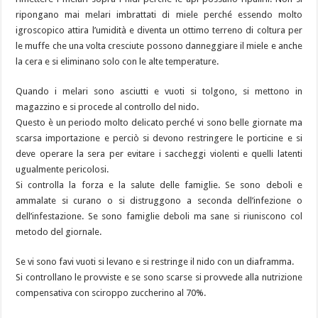
ripongano mai melari imbrattati di miele perché essendo molto
igroscopico attira l’umidità e diventa un ottimo terreno di coltura per
le muffe che una volta cresciute possono danneggiare il miele e anche
la cera e si eliminano solo con le alte temperature.
Quando i melari sono asciutti e vuoti si tolgono, si mettono in
magazzino e si procede al controllo del nido.
Questo è un periodo molto delicato perché vi sono belle giornate ma
scarsa importazione e perciò si devono restringere le porticine e si
deve operare la sera per evitare i saccheggi violenti e quelli latenti
ugualmente pericolosi.
Si controlla la forza e la salute delle famiglie. Se sono deboli e
ammalate si curano o si distruggono a seconda dell’infezione o
dell’infestazione. Se sono famiglie deboli ma sane si riuniscono col
metodo del giornale.
Se vi sono favi vuoti si levano e si restringe il nido con un diaframma.
Si controllano le provviste e se sono scarse si provvede alla nutrizione
compensativa con sciroppo zuccherino al 70%.