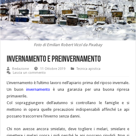
Foto di Emilian Robert Vicol da Pixabay
Invernamento e preinvernamento
Redazione
11 Ottobre 2019
Tecnica apistica
Lascia un commento
L’invernamento è l’ultimo lavoro nell’apiario prima del riposo invernale.
Un buon
invernamento
è una garanzia per una buona ripresa
primaverile.
Col sopraggiungere dell’autunno si controllano le famiglie e si
mettono in opera quelle precauzioni indispensabili affinché Le api
possano trascorrere l’inverno senza danni.
Chi non avesse ancora smielato, deve togliere i melari, smielare e
rimettere i melari sopra i nidi perché le api possano ripulirli. Non si