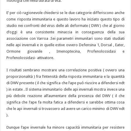
fisiologia che nella durata di vita.
E’ per ciò ragionevole chiedersi se le due categorie differiscono anche
come risposta immunitaria e questo lavoro ha iniziato questo tipo di
studio nei confronti del virus delle ali deformate ( DWV ) che al giorno
d’oggi è una consistente minaccia in conseguenza della sua
associazione con Varroa .Sei parametri immunitari sono stati studiati
nelle api invernali e in quelle estive ovvero Defensina 1, Dorsal , Eater,
Ormone giovanile , Imenoptecina, Profenolossidasi e
Profenolossidasi- attivatore.
I risultati sembrano mostrare una correlazione positiva ( ovvero una
proporzionalità ) fra l’intensità della risposta immunitaria e la quantità
di DWV presente ( il che significa che l’ape può riuscire a difendersi ndt
) in estate . Il sistema immunitario delle api invernali mostra invece una
più debole reazione all’aumentare della presenza del DWV ( il che
significa che l’ape fa molta fatica a difendersi e sarebbe ottima cosa
che le api invernali si trovassero ad avere un carico minimo di DWV ndt
).
Dunque l’ape invernale ha minore capacità immunitaria per resistere