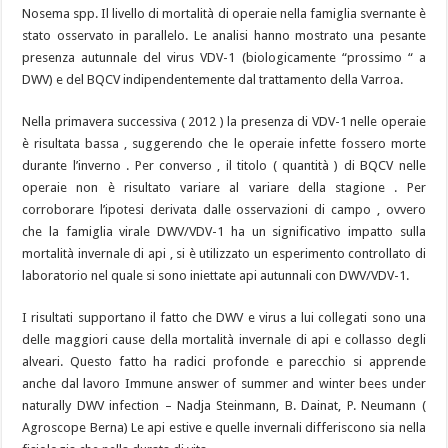
Nosema spp. Il livello di mortalità di operaie nella famiglia svernante è
stato osservato in parallelo. Le analisi hanno mostrato una pesante
presenza autunnale del virus VDV-1 (biologicamente “prossimo “ a
DWV) e del BQCV indipendentemente dal trattamento della Varroa.
Nella primavera successiva ( 2012 ) la presenza di VDV-1 nelle operaie
è risultata bassa , suggerendo che le operaie infette fossero morte
durante l’inverno . Per converso , il titolo ( quantità ) di BQCV nelle
operaie non è risultato variare al variare della stagione . Per
corroborare l’ipotesi derivata dalle osservazioni di campo , ovvero
che la famiglia virale DWV/VDV-1 ha un significativo impatto sulla
mortalità invernale di api , si è utilizzato un esperimento controllato di
laboratorio nel quale si sono iniettate api autunnali con DWV/VDV-1.
I risultati supportano il fatto che DWV e virus a lui collegati sono una
delle maggiori cause della mortalità invernale di api e collasso degli
alveari. Questo fatto ha radici profonde e parecchio si apprende
anche dal lavoro Immune answer of summer and winter bees under
naturally DWV infection – Nadja Steinmann, B. Dainat, P. Neumann (
Agroscope Berna) Le api estive e quelle invernali differiscono sia nella