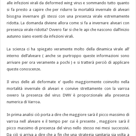
alle infezioni virali da deformed wing virus e sommando tutto quanto
si fa presto a capire che per ridurre la mortalità invernale di alveari
bisogna invernare gli stessi con una presenza virale estremamente
ridotta. La domanda diviene allora come si fa a invernare alveari con
presenza virale ridotta? Ovvero far si che le api che nascono dall’inizio
autunno siano esenti da infezioni virali.
La scienza ci ha spiegato veramente molto della dinamica virale all’
interno dell’alveare ( anche se purtroppo queste informazioni sono
arrivare per ora veramente a pochi ) e si tratterà perciò di applicare
queste conoscenze.
Il virus delle ali deformate e’ quello maggiormente coinvolto nella
mortalità invernale di alveari e convive strettamente con la varroa
ovvero la presenza del virus DWV è proporzionale alla presenza
numerica di Varroa.
In prima analisi ciò porta a dire che maggiore sarà il picco massimo di
varroa nell alveare e il tempo per cui è presente , maggiore sarà il
picco massimo di presenza del virus nello stesso nei mesi successivi.
Da ciò si arriva a dire che a fin che una strategia sanitaria sia volta a