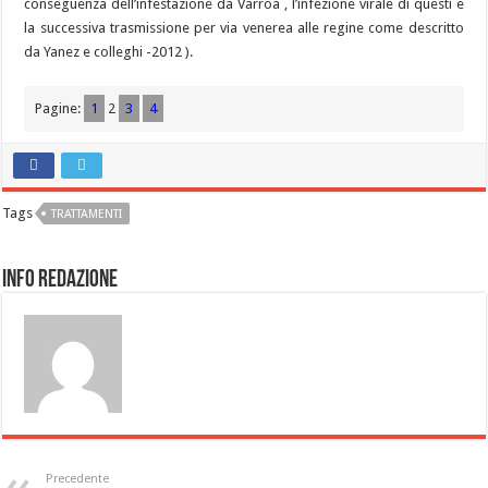
conseguenza dell’infestazione da Varroa , l’infezione virale di questi e
la successiva trasmissione per via venerea alle regine come descritto
da Yanez e colleghi -2012 ).
Pagine:
1
2
3
4
Tags
TRATTAMENTI
Info Redazione
Precedente