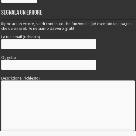
Segnala un errore
Riportaci un errore, sia di contenuto che funzionale (ad esempio una pagina
che dà errore). Te ne siamo davvero grati!
La tua email (richiesto)
Oggetto
Descrizione (richiesto)