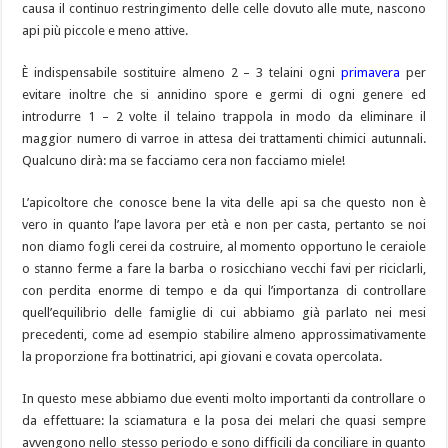
causa il continuo restringimento delle celle dovuto alle mute, nascono
api più piccole e meno attive.
È indispensabile sostituire almeno 2 – 3 telaini ogni
primavera
per
evitare inoltre che si annidino spore e germi di ogni genere ed
introdurre 1 – 2 volte il telaino trappola in modo da eliminare il
maggior numero di varroe in attesa dei trattamenti chimici autunnali.
Qualcuno dirà: ma se facciamo cera non facciamo miele!
L’apicoltore che conosce bene la vita delle api sa che questo non è
vero in quanto l’ape lavora per età e non per casta, pertanto se noi
non diamo fogli cerei da costruire, al momento opportuno le ceraiole
o stanno ferme a fare la barba o rosicchiano vecchi favi per riciclarli,
con perdita enorme di tempo e da qui l’importanza di controllare
quell’equilibrio delle famiglie di cui abbiamo già parlato nei mesi
precedenti, come ad esempio stabilire almeno approssimativamente
la proporzione fra bottinatrici, api giovani e covata opercolata.
In questo mese abbiamo due eventi molto importanti da controllare o
da effettuare: la sciamatura e la posa dei melari che quasi sempre
avvengono nello stesso periodo e sono difficili da conciliare in quanto