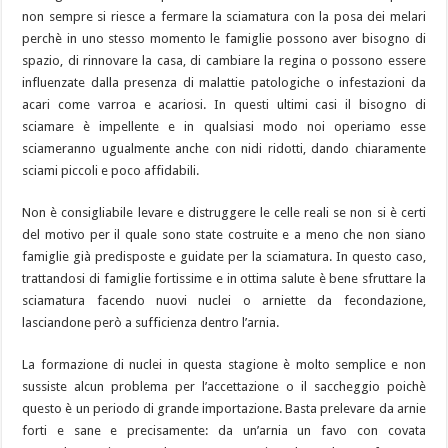
non sempre si riesce a fermare la sciamatura con la posa dei melari
perchè in uno stesso momento le famiglie possono aver bisogno di
spazio, di rinnovare la casa, di cambiare la regina o possono essere
influenzate dalla presenza di malattie patologiche o infestazioni da
acari come varroa e acariosi. In questi ultimi casi il bisogno di
sciamare è impellente e in qualsiasi modo noi operiamo esse
sciameranno ugualmente anche con nidi ridotti, dando chiaramente
sciami piccoli e poco affidabili.
Non è consigliabile levare e distruggere le celle reali se non si è certi
del motivo per il quale sono state costruite e a meno che non siano
famiglie già predisposte e guidate per la sciamatura. In questo caso,
trattandosi di famiglie fortissime e in ottima salute è bene sfruttare la
sciamatura facendo nuovi nuclei o arniette da fecondazione,
lasciandone però a sufficienza dentro l’arnia.
La formazione di nuclei in questa stagione è molto semplice e non
sussiste alcun problema per l’accettazione o il saccheggio poichè
questo è un periodo di grande importazione. Basta prelevare da arnie
forti e sane e precisamente: da un’arnia un favo con covata