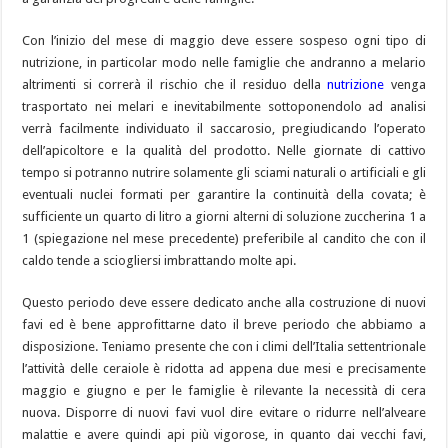
Con l’inizio del mese di maggio deve essere sospeso ogni tipo di
nutrizione, in particolar modo nelle famiglie che andranno a melario
altrimenti si correrà il rischio che il residuo della
nutrizione
venga
trasportato nei melari e inevitabilmente sottoponendolo ad analisi
verrà facilmente individuato il saccarosio, pregiudicando l’operato
dell’apicoltore e la qualità del prodotto. Nelle giornate di cattivo
tempo si potranno nutrire solamente gli sciami naturali o artificiali e gli
eventuali nuclei formati per garantire la continuità della covata; è
sufficiente un quarto di litro a giorni alterni di soluzione zuccherina 1 a
1 (spiegazione nel mese precedente) preferibile al candito che con il
caldo tende a sciogliersi imbrattando molte api.
Questo periodo deve essere dedicato anche alla costruzione di nuovi
favi ed è bene approfittarne dato il breve periodo che abbiamo a
disposizione. Teniamo presente che con i climi dell’Italia settentrionale
l’attività delle ceraiole è ridotta ad appena due mesi e precisamente
maggio e giugno e per le famiglie è rilevante la necessità di cera
nuova. Disporre di nuovi favi vuol dire evitare o ridurre nell’alveare
malattie e avere quindi api più vigorose, in quanto dai vecchi favi,