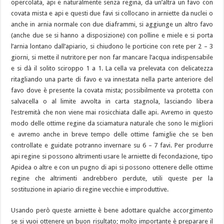
opercolata, api e naturalmente senza regina, da un’altra un favo con
covata mista e api e questi due favi si collocano in arniette da nuclei o
anche in arnia normale con due diaframmi, si aggiunge un altro favo
(anche due se si hanno a disposizione) con polline e miele e si porta
l’arnia lontano dall’apiario, si chiudono le porticine con rete per 2 – 3
giorni, si mette il nutritore per non far mancare l’acqua indispensabile
e si dà il solito sciroppo 1 a 1. La cella va prelevata con delicatezza
ritagliando una parte di favo e va innestata nella parte anteriore del
favo dove è presente la covata mista; possibilmente va protetta con
salvacella o al limite avvolta in carta stagnola, lasciando libera
l’estremità che non viene mai rosicchiata dalle api. Avremo in questo
modo delle ottime regine da sciamatura naturale che sono le migliori
e avremo anche in breve tempo delle ottime famiglie che se ben
controllate e guidate potranno invernare su 6 – 7 favi. Per produrre
api regine si possono altrimenti usare le arniette di fecondazione, tipo
Apidea o altre e con un pugno di api si possono ottenere delle ottime
regine che altrimenti andrebbero perdute, utili queste per la
sostituzione in apiario di regine vecchie e improduttive.
Usando però queste arniette è bene adottare qualche accorgimento
se si vuoi ottenere un buon risultato; molto importante è preparare il