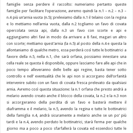
famiglie senza perdere il raccolto: numeriamo pertanto queste
famiglie per facilitare l’operazione, avremo quindi la n.1 – n.2 – n.3 –
n.4 più un’arnia vuota (n.5); preleviamo dalla n.1 il telaino con la regina
e lo mettiamo nell’arnia vuota, dalla n.2 togliamo un favo di covata
opercolata senza api, dalla n.3 un favo con scorte e api e
aggiungiamo altri favi in modo da arrivare a 8 favi, magari un altro
con scorte; mettiamo quest’arnia (la n.5) al posto della n.4 e questa la
allontaniamo di qualche metro, essa perderà così tutte le bottinatrici a
favore della n.5, nella n.1, che sarà orfana, possiamo innestare una
cella reale se questa è disponibile, oppure lasciamo fare alle api che in
poco tempo alleveranno delle belle api regine, basta tener sotto
controllo e nell’ eventualità che le api non si accorgano dell’orfanità
intervenire subito con un favo di covata fresca prelevato da qualsiasi
arnia. Avremo così questa situazione: la n.1 orfana che presto andrà a
melario avendo creato anche il blocco della covata, la n.2 e la n.3 non
si accorgeranno della perdita di un favo e basterà mettere il
diaframma e il melario, la n.5, avendo la regina e tutte le bottinatrici
della famiglia n.4, andrà sicuramente a melario anche se un po’ più
tardi e la n.4, avendo perduto le bottinatrici, starà ferma per qualche
giorno ma a poco a poco sfarfallerà la covata ed essendoci tutte le