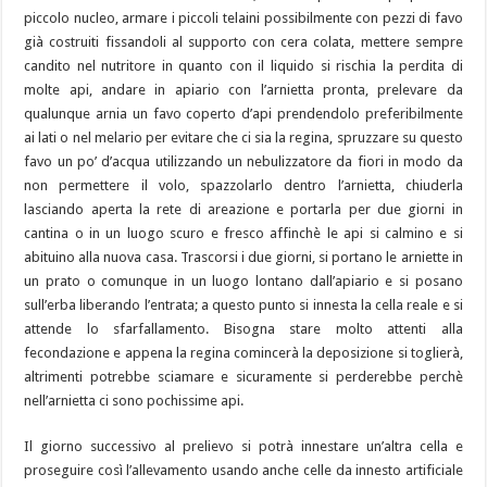
piccolo nucleo, armare i piccoli telaini possibilmente con pezzi di favo
già costruiti fissandoli al supporto con cera colata, mettere sempre
candito nel nutritore in quanto con il liquido si rischia la perdita di
molte api, andare in apiario con l’arnietta pronta, prelevare da
qualunque arnia un favo coperto d’api prendendolo preferibilmente
ai lati o nel melario per evitare che ci sia la regina, spruzzare su questo
favo un po’ d’acqua utilizzando un nebulizzatore da fiori in modo da
non permettere il volo, spazzolarlo dentro l’arnietta, chiuderla
lasciando aperta la rete di areazione e portarla per due giorni in
cantina o in un luogo scuro e fresco affinchè le api si calmino e si
abituino alla nuova casa. Trascorsi i due giorni, si portano le arniette in
un prato o comunque in un luogo lontano dall’apiario e si posano
sull’erba liberando l’entrata; a questo punto si innesta la cella reale e si
attende lo sfarfallamento. Bisogna stare molto attenti alla
fecondazione e appena la regina comincerà la deposizione si toglierà,
altrimenti potrebbe sciamare e sicuramente si perderebbe perchè
nell’arnietta ci sono pochissime api.
Il giorno successivo al prelievo si potrà innestare un’altra cella e
proseguire così l’allevamento usando anche celle da innesto artificiale