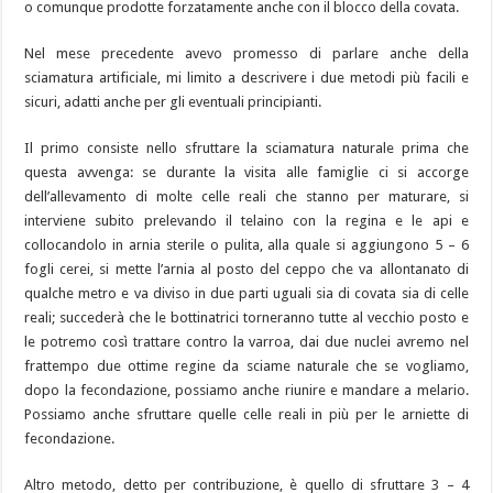
o comunque prodotte forzatamente anche con il blocco della covata.
Nel mese precedente avevo promesso di parlare anche della
sciamatura artificiale, mi limito a descrivere i due metodi più facili e
sicuri, adatti anche per gli eventuali principianti.
Il primo consiste nello sfruttare la sciamatura naturale prima che
questa avvenga: se durante la visita alle famiglie ci si accorge
dell’allevamento di molte celle reali che stanno per maturare, si
interviene subito prelevando il telaino con la regina e le api e
collocandolo in arnia sterile o pulita, alla quale si aggiungono 5 – 6
fogli cerei, si mette l’arnia al posto del ceppo che va allontanato di
qualche metro e va diviso in due parti uguali sia di covata sia di celle
reali; succederà che le bottinatrici torneranno tutte al vecchio posto e
le potremo così trattare contro la varroa, dai due nuclei avremo nel
frattempo due ottime regine da sciame naturale che se vogliamo,
dopo la fecondazione, possiamo anche riunire e mandare a melario.
Possiamo anche sfruttare quelle celle reali in più per le arniette di
fecondazione.
Altro metodo, detto per contribuzione, è quello di sfruttare 3 – 4