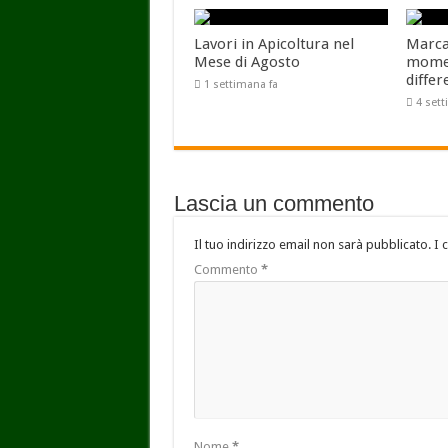
Lavori in Apicoltura nel
Marcar
Mese di Agosto
momen
differ
1 settimana fa
4 set
Lascia un commento
Il tuo indirizzo email non sarà pubblicato.
I 
Commento
*
Nome
*