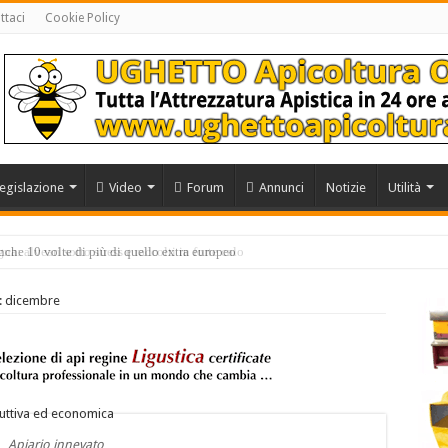
ttaci
Cookie Policy
egislazione
Video
Forum
Annunci
Notizie
Utilità
anche 10 volte di più di quello extra europeo
i: dicembre
Apiario innevato