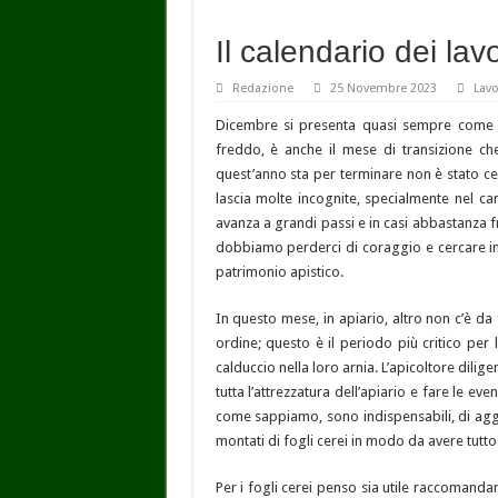
Il calendario dei lav
Redazione
25 Novembre 2023
Lavo
Dicembre si presenta quasi sempre come il
freddo, è anche il mese di transizione ch
quest’anno sta per terminare non è stato ce
lascia molte incognite, specialmente nel ca
avanza a grandi passi e in casi abbastanza f
dobbiamo perderci di coraggio e cercare inv
patrimonio apistico.
In questo mese, in apiario, altro non c’è da 
ordine; questo è il periodo più critico per 
calduccio nella loro arnia. L’apicoltore dili
tutta l’attrezzatura dell’apiario e fare le ev
come sappiamo, sono indispensabili, di aggiu
montati di fogli cerei in modo da avere tutto
Per i fogli cerei penso sia utile raccomandar