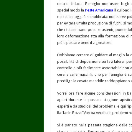
ditta di fiducia. È meglio non usare fogli
special modo la
Peste Americana
il cui bac
dei telaini oggi è semplificata: non serve più
per evitare un’alta produzione di fuchi, si m
che i telaini siano poco resistenti, ponendol
loro deformazione atta alla formazione di mo
più e passare bene il zigrinatore.
Dobbiamo cercare di guidare al meglio la de
possibilità di deposizione sui favi laterali pe
controllo e più facilmente asportabile non 
cerei a celle maschili; uno per famiglia è su
predilige la covata maschile raddoppiando add
Vorrei ora fare alcune considerazioni in ba
apiari durante la passata stagione apistic
esperti e da studiosi del problema, e qui ripo
Raffaele Bozzi:”Varroa vecchia e problemi nu
Si è parlato nella passata stagione delle c
stadio avanzato. Purtroppo si è osservato