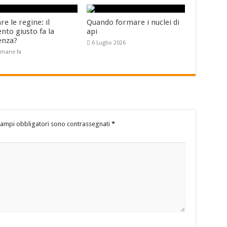
e le regine: il
Quando formare i nuclei di
to giusto fa la
api
enza?
6 Luglio 2026
timane fa
campi obbligatori sono contrassegnati
*