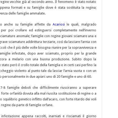
regine vecchie già al secondo anno. Il fenomeno è stato notato
ppena formati e su famiglie dove è stata sostituita la regina;
venza delle famiglie ammalate.
no anche su famiglie affette da
Acariosi
le quali, malgrado
 per poi crollare ed estinguersi completamente nell’inverno
 sciamature anomale; famiglie con regine giovani sciamare una e
rave sciamature addirittura terziarie, così da lasciare l’arnia con
coli che il più delle volte bisogna riunire per la sopravvivenza e
miglie infestate, dopo aver sciamato, proprio per la grande
ncora a melario con una buona produzione. Subito dopo la
tato però il crollo totale della famiglia e in certi casi perfino la
cheggio violento al punto tale da lasciar l’arnia vuota o con un
 personalmente in due apiari: uno di 20 famiglie e uno di 60.
 7-8 famiglie deboli che difficilmente riusciranno a superare
 forte orfanità dovuta alla mal riuscita sostituzione di regine o a
squilibrio genetico inflitto dall’acaro, con forte ritardo dei voli
e regine da parte di famiglie orfane.
nfestazione appena raccolti, inarniati e risciamati il giorno