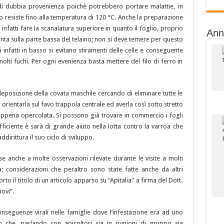
 di dubbia provenienza poichè potrebbero portare malattie, in
illo resiste fino alla temperatura di 120 °C. Anche la preparazione
 infatti fare la scanalatura superiore in quanto il foglio, proprio
Ann
onta sulla parte bassa del telaino; non si deve temere per questo
i infatti in basso si evitano stiramenti delle celle e conseguente
lti fuchi. Per ogni evenienza basta mettere del filo di ferro in
posizione della covata maschile cercando di eliminare tutte le
r orientarla sul favo trappola centrale ed averla così sotto stretto
appena opercolata. Si possono già trovare in commercio i fogli
fficiente è sarà di grande aiuto nella lotta contro la varroa che
irittura il suo ciclo di sviluppo.
se anche a molte osservazioni rilevate durante le visite a molti
a; considerazioni che peraltro sono state fatte anche da altri
rto il titolo di un articolo apparso su “Apitalia” a firma del Dott.
ovi”.
onseguenze virali nelle famiglie dove l’infestazione era ad uno
 che, parlando con apicoltori sia in riunioni di gruppo sia