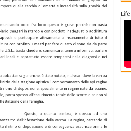
ompere quella cerchia di omertà e incredulità sulla gravità del
Life
comunicando poco fra loro: questo è grave perchè non basta
piario (magari in ritardo e con prodotti inadeguati o addirittura
pevoli e partecipare attivamente al risanamento di tutto il
oltura con profitto. I mezzi per fare questo ci sono sia da parte
le U.S.L.; basta chiedere, comunicare, tenersi informati, parlare
nari locali e soprattutto essere tempestivi nella diagnosi e nei
ra abbastanza generiche, è stato notato, in alveari dove la varroa
’inizio della stagione apistica il comportamento delle api regine
i ritmo di deposizione, specialmente in regine nate da sciame.
e, porta spesso all’esaurimento totale delle scorte e se non si
l’estinzione della famiglia.
Questo, a quanto sembra, è dovuto ad uno
 senz’altro dall’infestazione della varroa. La regina, cercando di
enta il ritmo di deposizione e di conseguenza esaurisce prima le