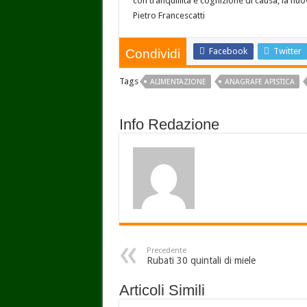
con tranquillità e cognizione di causa, la nuov
Pietro Francescatti
Facebook
Twitter
Condividi
Tags
ALIMENTAZIONE
ANAGRAFE APISTICA
Info Redazione
Precedente
Rubati 30 quintali di miele
Articoli Simili