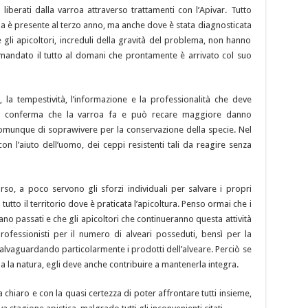
 liberati dalla varroa attraverso trattamenti con l’Apivar. Tutto
oa è presente al terzo anno, ma anche dove è stata diagnosticata
gli apicoltori, increduli della gravità del problema, non hanno
imandato il tutto al domani che prontamente è arrivato col suo
 la tempestività, l’informazione e la professionalità che deve
tto conferma che la varroa fa e può recare maggiore danno
o comunque di soprawivere per la conservazione della specie. Nel
n l’aiuto dell’uomo, dei ceppi resistenti tali da reagire senza
rso, a poco servono gli sforzi individuali per salvare i propri
 tutto il territorio dove è praticata l’apicoltura. Penso ormai che i
iano passati e che gli apicoltori che continueranno questa attività
ofessionisti per il numero di alveari posseduti, bensì per la
 salvaguardando particolarmente i prodotti dell’alveare. Perciò se
a la natura, egli deve anche contribuire a mantenerla integra.
hiaro e con la quasi certezza di poter affrontare tutti insieme,