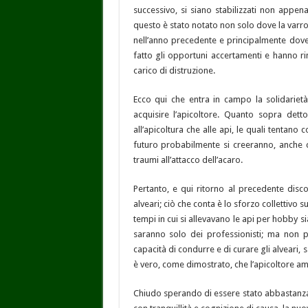
successivo, si siano stabilizzati non appena
questo è stato notato non solo dove la varr
nell’anno precedente e principalmente dove 
fatto gli opportuni accertamenti e hanno r
carico di distruzione.
Ecco qui che entra in campo la solidarietà,
acquisire l’apicoltore. Quanto sopra de
all’apicoltura che alle api, le quali tentan
futuro probabilmente si creeranno, anche co
traumi all’attacco dell’acaro.
Pertanto, e qui ritorno al precedente disco
alveari; ciò che conta è lo sforzo collettivo su
tempi in cui si allevavano le api per hobby s
saranno solo dei professionisti; ma non pr
capacità di condurre e di curare gli alveari,
è vero, come dimostrato, che l’apicoltore am
Chiudo sperando di essere stato abbastanza c