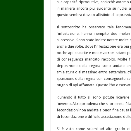
sue capacità riproduttive, cosicchè avremo 
in maniera ancora più evidente su nuclei a
questo sembra dovuto all’istinto di sopravvi
Il sottoscritto ha osservato tale fenome
l’infestazione, hanno riempito due melari
successivo. Sono state inoltre notate molte
anche due volte, dove l’infestazione era più g
poche api esaurite e molte varroe, sciami pic
di conseguenza mancato raccolto. Molte fa
deposizione della regina sono andate a
smielatura o al massimo entro settembre, c’è s
sparizione della regina con conseguente sac
pugno di api affamate. Questo l’ho osservato
Riunendo il tutto si sono potute ricavare
l’inverno. Altro problema che si presenta è la
fecondazioni non andate a buon fine causa lo 
di fecondazione e difficile accettazione dell
Si è visto come sciami ad alto grado di i