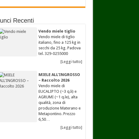
unci Recenti
Vendo miele tiglio
Vendo miele di tiglio
italiano, fino a 125 kg in
secchi da 25 kg. Padova
tel. 329-0255000
[Leggi tutto]
MIELE ALL'INGROSSO
– Raccolto 2026
Vendo miele di
EUCALIPTO (~3 q.li) e
AGRUMI (~1 q.le), alta
qualità, zona di
produzione Materano e
Metapontino. Prezzo
6,50…
[Leggi tutto]