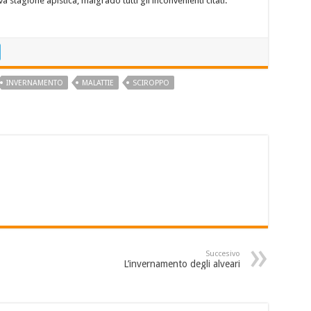
a stagione apistica, malgrado tutti gli inconvenienti citati.
INVERNAMENTO
MALATTIE
SCIROPPO
Succesivo
L’invernamento degli alveari