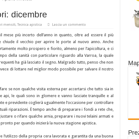
ori: dicembre
ri mensili
,
Tecnica apistica
Lascia un commento
 mese più incerto dell’anno in quanto, oltre ad essere il più
e chiude il vecchio per aprire le porte al nuovo anno. Anche
rtamente molto prospero e fiorito, almeno per l’apicoltura, e ci
mpo della sanità con particolare riguardo alla Varroa, la quale
Map
requenti ha già lasciato il segno. Malgrado tutto, penso che non
ece di lottare nel miglior modo possibile per salvare il nostro
fare se non qualche visita esterna per accertarsi che tutto sia in
le api, le quali sono in glomere e vanno lasciate tranquille e al
gente e previdente coglierà ugualmente l’occasione per controllare
entuali riparazioni. È tempo anche di preparare i fondi a rete che,
stare o rifare qualche arnia, preparare i nuovi telaini armati e
 pronto per quando inizierà la nuova stagione apistica.
Prez
e l’utilizzo della propria cera lavorata e garantita da una buona