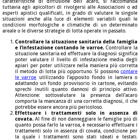
caratteristiche di diffusione dell’ acaro, si raccomanda
tuttavia agli apicoltori di rivolgersi alle Associazioni o ad
esperti apistici qualificati, in grado di valutare le singole
situazioni anche alla luce di elementi variabili quali le
condizioni morfologiche e climatiche di un determinato
areale o le diverse strategie di lotta operate in passato.
Controllare la situazione sanitaria della famiglia
e l’infestazione contando le varroe.
Controllare la
situazione sanitaria ed effettuare la diagnosi significa
poter valutare il livello di infestazione media degli
apiari per poter utilizzare nella maniera più corretta
il metodo di lotta più opportuno. Si possono
contare
le varroe
utilizzando l’apposito fondo in lamiera o
adattando un fondo provvisorio in cartone, evitando
sprechi inutili quanto dannosi di principio attivo.
Attenzione: sottovalutare la presenza dell’acaro
comporta la mancanza di una corretta diagnosi, il che
potrebbe essere ancora più pericoloso.
Effettuare i trattamenti solo in assenza di
covata.
Al fine di non danneggiare le famiglie più di
quanto possa farlo la varroa, è necessario effettuare i
trattamenti solo in assenza di covata, condizione per
la quale i trattamenti sono stati ideati e testati.