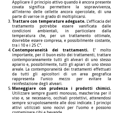
Applicare il principio attivo quando è ancora presente
covata significa permettere la sopravvivenza,
all’interno delle cellette ancora opercolate, di una
parte di varroe in grado di moltiplicarsi.
Trattare con temperature adeguate.
L’efficacia del
trattamento potrebbe essere vanificata dalle
condizioni ambientali, in particolare dalla
temperatura che, per un trattamento ottimale,
dovrebbe essere compresa, e possibilmente costante,
tra i 10 e i 25 C”.
Contemporaneità dei trattamenti.
E’ molto
importante, per il buon esito dei trattamenti, trattare
contemporaneamente tutti gli alveari di uno stesso
apiario e, possibilmente, tutti gli apiari di uno stesso
areale. La contemporaneità dei trattamenti effettuati
da tutti gli apicoltori di un area geografica
rappresenta l’unico mezzo per evitare la
reinfestazione degli alveari.
Maneggiare con prudenza i prodotti chimici.
Utilizzare sempre guanti monouso, mascherina per il
viso e, se necessario, occhiali protettivi, attenendosi
sempre scrupolosamente alle dosi indicate. I principi
attivi utilizzati sono nocivi per l’uomo e possono
contaminare cibi e bevande.