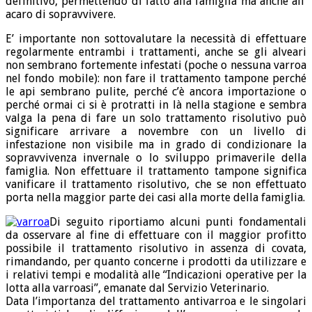
definitivo, permettendo di fatto alla famiglia ma anche all’
acaro di sopravvivere.
E’ importante non sottovalutare la necessità di effettuare
regolarmente entrambi i trattamenti, anche se gli alveari
non sembrano fortemente infestati (poche o nessuna varroa
nel fondo mobile): non fare il trattamento tampone perché
le api sembrano pulite, perché c’è ancora importazione o
perché ormai ci si è protratti in là nella stagione e sembra
valga la pena di fare un solo trattamento risolutivo può
significare arrivare a novembre con un livello di
infestazione non visibile ma in grado di condizionare la
sopravvivenza invernale o lo sviluppo primaverile della
famiglia. Non effettuare il trattamento tampone significa
vanificare il trattamento risolutivo, che se non effettuato
porta nella maggior parte dei casi alla morte della famiglia.
Di seguito riportiamo alcuni punti fondamentali
da osservare al fine di effettuare con il maggior profitto
possibile il trattamento risolutivo in assenza di covata,
rimandando, per quanto concerne i prodotti da utilizzare e
i relativi tempi e modalità alle “Indicazioni operative per la
lotta alla varroasi”, emanate dal Servizio Veterinario.
Data l’importanza del trattamento antivarroa e le singolari