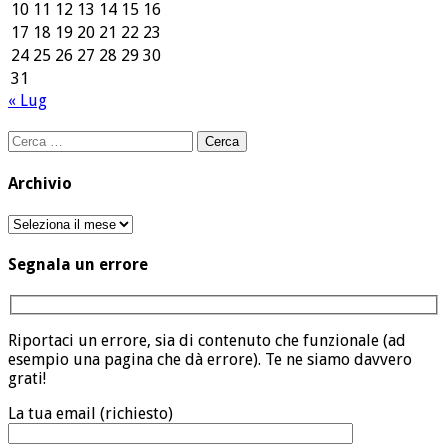
10
11
12
13
14
15
16
17
18
19
20
21
22
23
24
25
26
27
28
29
30
31
« Lug
Ricerca
per:
Archivio
Archivio
Segnala un errore
Riportaci un errore, sia di contenuto che funzionale (ad
esempio una pagina che dà errore). Te ne siamo davvero
grati!
La tua email (richiesto)