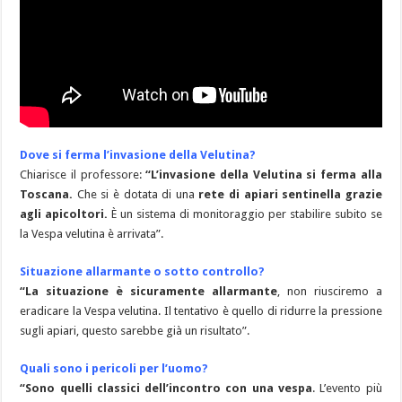
Dove si ferma l’invasione della Velutina?
Chiarisce il professore:
“L’invasione della Velutina si ferma alla
Toscana.
Che si è dotata di una
rete di apiari sentinella grazie
agli apicoltori.
È un sistema di monitoraggio per stabilire subito se
la Vespa velutina è arrivata”.
Situazione allarmante o sotto controllo?
“La situazione è sicuramente allarmante
, non riusciremo a
eradicare la Vespa velutina. Il tentativo è quello di ridurre la pressione
sugli apiari, questo sarebbe già un risultato”.
Quali sono i pericoli per l’uomo?
“Sono quelli classici dell’incontro con una vespa
. L’evento più