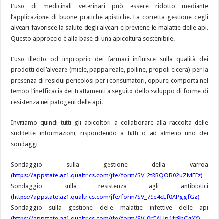
L’uso di medicinali veterinari può essere ridotto mediante
l’applicazione di buone pratiche apistiche. La corretta gestione degli
alveari favorisce la salute degli alveari e previene le malattie delle api.
Questo approccio è alla base di una apicoltura sostenibile.
L’uso illecito od improprio dei farmaci influisce sulla qualità dei
prodotti dell’alveare (miele, pappa reale, polline, propoli e cera) per la
presenza di residui pericolosi per i consumatori, oppure comporta nel
tempo l’inefficacia dei trattamenti a seguito dello sviluppo di forme di
resistenza nei patogeni delle api.
Invitiamo quindi tutti gli apicoltori a collaborare alla raccolta delle
suddette informazioni, rispondendo a tutti o ad almeno uno dei
sondaggi
Sondaggio sulla gestione della varroa
(https://appstate.az1.qualtrics.com/jfe/form/SV_2tRRQOB02uZMFFz)
Sondaggio sulla resistenza agli antibiotici
(https://appstate.az1.qualtrics.com/jfe/form/SV_79e4cEf0APggfGZ)
Sondaggio sulla gestione delle malattie infettive delle api
(https://appstate.az1.qualtrics.com/jfe/form/SV_0rCAUp1fr9hCgXX)