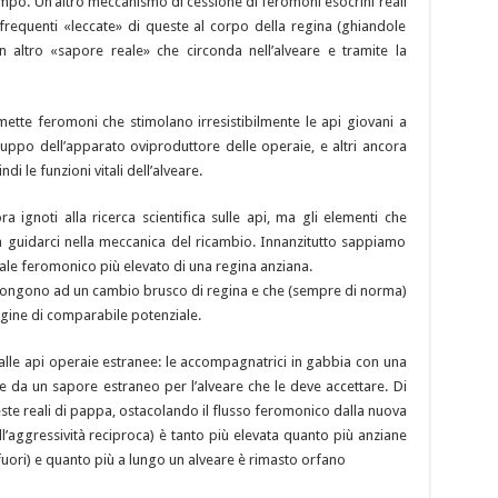
mpo. Un’altro meccanismo di cessione di feromoni esocrini reali
e frequenti «leccate» di queste al corpo della regina (ghiandole
un altro «sapore reale» che circonda nell’alveare e tramite la
ette feromoni che stimolano irresistibilmente le api giovani a
viluppo dell’apparato oviproduttore delle operaie, e altri ancora
di le funzioni vitali dell’alveare.
a ignoti alla ricerca scientifica sulle api, ma gli elementi che
a guidarci nella meccanica del ricambio. Innanzitutto sappiamo
le feromonico più elevato di una regina anziana.
pongono ad un cambio brusco di regina e che (sempre di norma)
gine di comparabile potenziale.
 alle api operaie estranee: le accompagnatrici in gabbia con una
 da un sapore estraneo per l’alveare che le deve accettare. Di
este reali di pappa, ostacolando il flusso feromonico dalla nuova
 all’aggressività reciproca) è tanto più elevata quanto più anziane
fuori) e quanto più a lungo un alveare è rimasto orfano