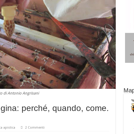
Map
o di Antonio Angrisani
regina: perché, quando, come.
ca apistica
2 Commenti