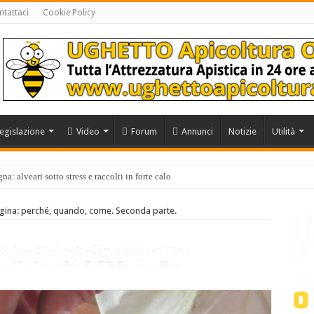
tattaci
Cookie Policy
egislazione
Video
Forum
Annunci
Notizie
Utilità
a: alveari sotto stress e raccolti in forte calo
egina: perché, quando, come. Seconda parte.