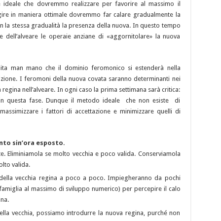
e ideale che dovremmo realizzare per favorire al massimo il
agire in maniera ottimale dovremmo far calare gradualmente la
n la stessa gradualità la presenza della nuova. In questo tempo
 dell’alveare le operaie anziane di «aggornitolare» la nuova
bita man mano che il dominio feromonico si estenderà nella
izione. I feromoni della nuova covata saranno determinanti nei
a regina nell’alveare. In ogni caso la prima settimana sarà critica:
 in questa fase. Dunque il metodo ideale che non esiste di
assimizzare i fattori di accettazione e minimizzare quelli di
nto sin’ora esposto.
nte. Eliminiamola se molto vecchia e poco valida. Conserviamola
lto valida.
della vecchia regina a poco a poco. Impiegheranno da pochi
(famiglia al massimo di sviluppo numerico) per percepire il calo
ina.
lla vecchia, possiamo introdurre la nuova regina, purché non