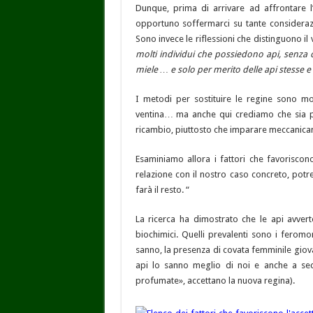
Dunque, prima di arrivare ad affrontare l
opportuno soffermarci su tante considerazio
Sono invece le riflessioni che distinguono il 
molti individui che possiedono api, senza
miele … e solo per merito
delle api stesse e
I metodi per sostituire le regine sono mol
ventina… ma anche qui crediamo che sia pi
ricambio, piuttosto che imparare meccanicam
Esaminiamo allora i fattori che favorisco
relazione con il nostro caso concreto, pot
farà il resto. “
La ricerca ha dimostrato che le api avverto
biochimici. Quelli prevalenti sono i feromon
sanno, la presenza di covata femminile giov
api lo sanno meglio di noi e anche a se
profumate», accettano la nuova regina).