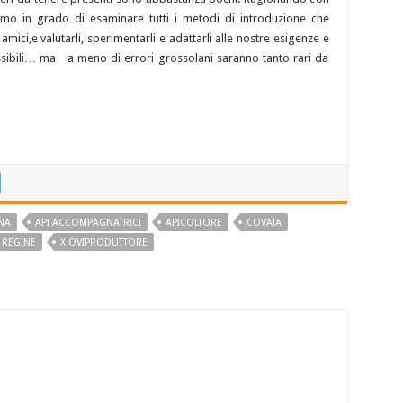
emo in grado di esaminare tutti i metodi di introduzione che
 amici,e valutarli, sperimentarli e adattarli alle nostre esigenze e
ssibili… ma a meno di errori grossolani saranno tanto rari da
NA
API ACCOMPAGNATRICI
APICOLTORE
COVATA
REGINE
X OVIPRODUTTORE