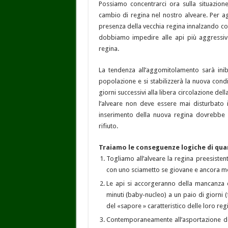
Possiamo concentrarci ora sulla situazion
cambio di regina nel nostro alveare. Per 
presenza della vecchia regina innalzando co
dobbiamo impedire alle api più aggressive
regina.
La tendenza all’aggomitolamento sarà ini
popolazione e si stabilizzerà la nuova cond
giorni successivi alla libera circolazione dell
l’alveare non deve essere mai disturbato
inserimento della nuova regina dovrebbe m
rifiuto.
Traiamo le conseguenze logiche di qua
Togliamo all’alveare la regina preesiste
con uno sciametto se giovane e ancora mo
Le api si accorgeranno della mancanza 
minuti (baby-nucleo) a un paio di giorni 
del «sapore » caratteristico delle loro reg
Contemporaneamente all’asportazione de