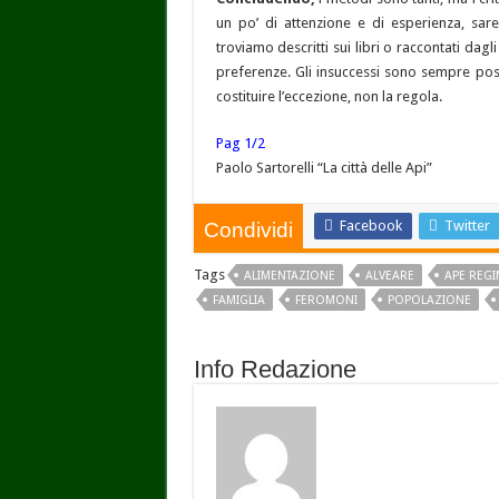
un po’ di attenzione e di esperienza, sar
troviamo descritti sui libri o raccontati dagli
preferenze. Gli insuccessi sono sempre po
costituire l’eccezione, non la regola.
Pag 1/2
Paolo Sartorelli “La città delle Api”
Facebook
Twitter
Condividi
Tags
ALIMENTAZIONE
ALVEARE
APE REGI
FAMIGLIA
FEROMONI
POPOLAZIONE
Info Redazione