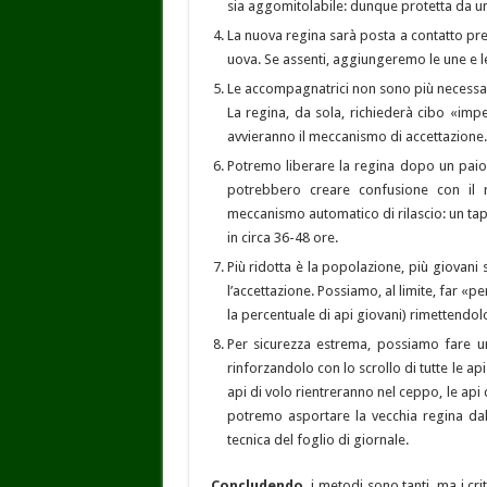
sia aggomitolabile: dunque protetta da un
La nuova regina sarà posta a contatto pref
uova. Se assenti, aggiungeremo le une e l
Le accompagnatrici non sono più necessari
La regina, da sola, richiederà cibo «impe
avvieranno il meccanismo di accettazione.
Potremo liberare la regina dopo un paio
potrebbero creare confusione con il 
meccanismo automatico di rilascio: un tap
in circa 36-48 ore.
Più ridotta è la popolazione, più giovani s
l’accettazione. Possiamo, al limite, far «
la percentuale di api giovani) rimettendo
Per sicurezza estrema, possiamo fare uno
rinforzandolo con lo scrollo di tutte le api
api di volo rientreranno nel ceppo, le api
potremo asportare la vecchia regina da
tecnica del foglio di giornale.
Concludendo,
i metodi sono tanti, ma i cr