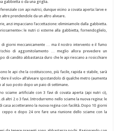
a gabbietta o da una griglia.
erenziale con api nutrici, dunque vicino a covata aperta: larve e
e altre prendendole da un altro alveare.
e, anzi impacciano l’accettazione: eliminiamole dalla gabbietta.
riosarnente»: le nutri ci esterne alla gabbietta, fornendoglielo,
 di giorni meccanicamente … ma il nostro intervento e il fumo
rischio di aggomitolamento … meglio allora prevedere un
po di candito abbastanza duro che le api riescano a rosicchiare
ono le api che la costituiscono, più facile, rapida e stabile, sarà
perdere il volo» all’alveare spostandolo di qualche metro (aumenta
lo al suo posto dopo un paio di settimane.
 sciame artificiale con 3 favi di covata aperta (api nutri ci),
 .di altri 2 o 3 favi. Introdurremo nello sciame la nuova regina: le
 di casa accetteranno la nuova regina con facilità. Dopo 10 giorni
l ceppo e dopo 24 ore fare una riunione dello sciame con la
iteri da tenere presenti sono abbastanza pochi. Ragionando con