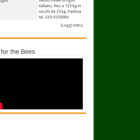
Vendo miele di tiglio
italiano, fino a 125 kg in
secchi da 25 kg. Padova
tel. 329-0255000
[Leggi tutto]
 for the Bees