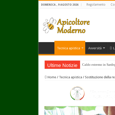
Regolamento
Con
DOMENICA , 9 AGOSTO 2026
Tecnica apistica
Avversità
L
Ultime Notizie
Caldo estremo in Sardegn
Home
/
Tecnica apistica
/
Sostituzione della r