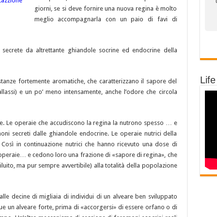
giorni, se si deve fornire una nuova regina è molto
meglio accompagnarla con un paio di favi di
secrete da altrettante ghiandole socrine ed endocrine della
Life
nze fortemente aromatiche, che caratterizzano il sapore del
allassi) e un po’ meno intensamente, anche l’odore che circola
te. Le operaie che accudiscono la regina la nutrono spesso … e
oni secreti dalle ghiandole endocrine. Le operaie nutrici della
Così in continuazione nutrici che hanno ricevuto una dose di
operaie… e cedono loro una frazione di «sapore di regina», che
luito, ma pur sempre avvertibile) alla totalità della popolazione
alle decine di migliaia di individui di un alveare ben sviluppato
ue un alveare forte, prima di «accorgersi» di essere orfano o di