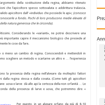
’argomento della sostituzione della regina, abbiamo ritenuto
ni che l’apicoltore spesso sottovaluta o addirittura tralascia.
valido apicoltore dall’ «individuo che possiede le api»;
(conosco
Prez
 conoscerle a fondo. Pochi di loro producono medie elevate di
 della natura generosa che le circonda).
tissimi. Considerando le «varianti», ne potrei descrivere una
Ann
ù importante capire il meccanismo biologico che presiede al
ente le cose da fare.
no o meno un cambio di regina. Conoscendoli e mettendoli in
remo scegliere un metodo e scartarne un altro e … l’esperienza
no la presenza della regina nell’alveare da molteplici fattori
i dalla regina stessa e dalla covata. (Come tutti gli apicoltori
ane uova e larve dà alle api la certezza della non orfanità … Le
conda della presenza di larve e uova, che potremmo dire «
Per questo, in un alveare orfano da più di 8-10