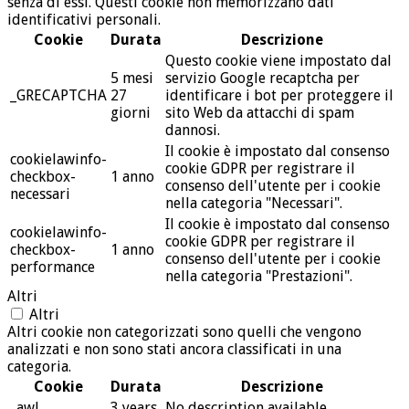
senza di essi. Questi cookie non memorizzano dati
identificativi personali.
Cookie
Durata
Descrizione
Questo cookie viene impostato dal
5 mesi
servizio Google recaptcha per
_GRECAPTCHA
27
identificare i bot per proteggere il
giorni
sito Web da attacchi di spam
dannosi.
Il cookie è impostato dal consenso
cookielawinfo-
cookie GDPR per registrare il
checkbox-
1 anno
consenso dell'utente per i cookie
necessari
nella categoria "Necessari".
Il cookie è impostato dal consenso
cookielawinfo-
cookie GDPR per registrare il
checkbox-
1 anno
consenso dell'utente per i cookie
performance
nella categoria "Prestazioni".
Altri
Altri
Altri cookie non categorizzati sono quelli che vengono
analizzati e non sono stati ancora classificati in una
categoria.
Cookie
Durata
Descrizione
_awl
3 years
No description available.