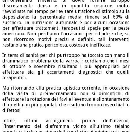
affronteranno l’inverno. Si dovrà fornire sciroppo
discretamente denso e in quantità cospicue molto
ravvicinate nel tempo per evitare un’azione di stimolo sulla
deposizione: la percentuale media rimane sul 60% di
zucchero. La nutrizione autunnale è per alcuni occasione
per effettuare trattamenti terapeutici specie per la peste
americana. Non perdiamo l’occasione per ribadire che, se
non ricorrono motivi precisi e definiti, tali interventi
restano una pratica pericolosa, costosa e inefficace.
In tema di sanità per chi purtroppo ha toccato con mano il
drammatico problema della varroa ricordiamo che i mesi
di ottobre e novembre risultano i più appropriati per
effettuare sia gli accertamenti diagnostici che quelli
terapeutici.
Ma ritornando alla pratica apistica corrente, in occasione
della visita di preinvernamento non si dimentichi di
effettuare la rotazione dei favi e l’eventuale allontanamento
di quelli non più popolati che risultino troppo invecchiati o
difettosi.
Infine, ultimi accorgimenti prima dell’inverno,
l’inserimento del diaframma vicino all’ultimo telaino
popolato, la disposizione della porticina ai minimi passaggi