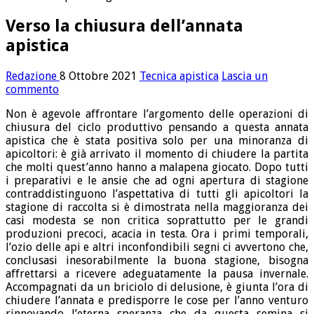
Verso la chiusura dell’annata
apistica
Redazione
8 Ottobre 2021
Tecnica apistica
Lascia un
commento
Non è agevole affrontare l’argomento delle operazioni di
chiusura del ciclo produttivo pensando a questa annata
apistica che è stata positiva solo per una minoranza di
apicoltori: è già arrivato il momento di chiudere la partita
che molti quest’anno hanno a malapena giocato. Dopo tutti
i preparativi e le ansie che ad ogni apertura di stagione
contraddistinguono l’aspettativa di tutti gli apicoltori la
stagione di raccolta si è dimostrata nella maggioranza dei
casi modesta se non critica soprattutto per le grandi
produzioni precoci, acacia in testa. Ora i primi temporali,
l’ozio delle api e altri inconfondibili segni ci avvertono che,
conclusasi inesorabilmente la buona stagione, bisogna
affrettarsi a ricevere adeguatamente la pausa invernale.
Accompagnati da un briciolo di delusione, è giunta l’ora di
chiudere l’annata e predisporre le cose per l’anno venturo
rinnovando l’eterna speranza che da questa semina si