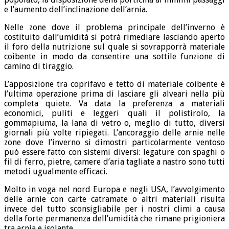
e l’aumento dell’inclinazione dell’arnia.
Nelle zone dove il problema principale dell’inverno è
costituito dall’umidità si potrà rimediare lasciando aperto
il foro della nutrizione sul quale si sovrapporrà materiale
coibente in modo da consentire una sottile funzione di
camino di tiraggio.
L’apposizione tra coprifavo e tetto di materiale coibente è
l’ultima operazione prima di lasciare gli alveari nella più
completa quiete. Va data la preferenza a materiali
economici, puliti e leggeri quali il polistirolo, la
gommapiuma, la lana di vetro o, meglio di tutto, diversi
giornali più volte ripiegati. L’ancoraggio delle arnie nelle
zone dove l’inverno si dimostri particolarmente ventoso
può essere fatto con sistemi diversi: legature con spaghi o
fil di ferro, pietre, camere d’aria tagliate a nastro sono tutti
metodi ugualmente efficaci.
Molto in voga nel nord Europa e negli USA, l’avvolgimento
delle arnie con carte catramate o altri materiali risulta
invece del tutto sconsigliabile per i nostri climi a causa
della forte permanenza dell’umidità che rimane prigioniera
tra arnia e isolante. .