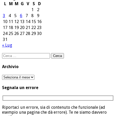
L
M
M
G
V
S
D
1
2
3
4
5
6
7
8
9
10
11
12
13
14
15
16
17
18
19
20
21
22
23
24
25
26
27
28
29
30
31
« Lug
Ricerca
per:
Archivio
Archivio
Segnala un errore
Riportaci un errore, sia di contenuto che funzionale (ad
esempio una pagina che dà errore). Te ne siamo davvero