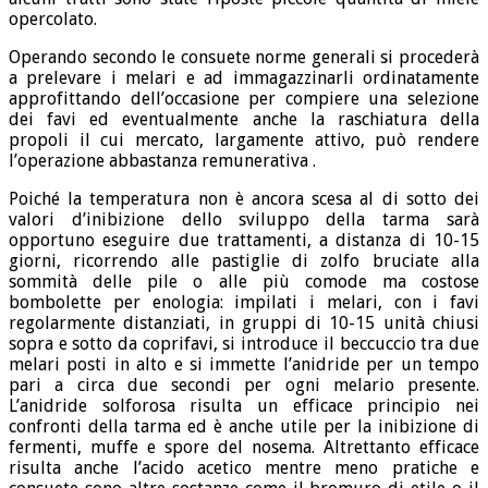
opercolato.
Operando secondo le consuete norme generali si procederà
a prelevare i melari e ad immagazzinarli ordinatamente
approfittando dell’occasione per compiere una selezione
dei favi ed eventualmente anche la raschiatura della
propoli il cui mercato, largamente attivo, può rendere
l’operazione abbastanza remunerativa .
Poiché la temperatura non è ancora scesa al di sotto dei
valori d’inibizione dello sviluppo della tarma sarà
opportuno eseguire due trattamenti, a distanza di 10-15
giorni, ricorrendo alle pastiglie di zolfo bruciate alla
sommità delle pile o alle più comode ma costose
bombolette per enologia: impilati i melari, con i favi
regolarmente distanziati, in gruppi di 10-15 unità chiusi
sopra e sotto da coprifavi, si introduce il beccuccio tra due
melari posti in alto e si immette l’anidride per un tempo
pari a circa due secondi per ogni melario presente.
L’anidride solforosa risulta un efficace principio nei
confronti della tarma ed è anche utile per la inibizione di
fermenti, muffe e spore del nosema. Altrettanto efficace
risulta anche l’acido acetico mentre meno pratiche e