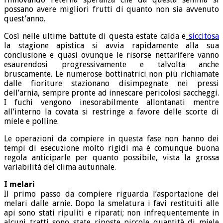
possano avere migliori frutti di quanto non sia avvenuto
quest’anno.
Così nelle ultime battute di questa estate calda e
siccitosa
la stagione apistica si avvia rapidamente alla sua
conclusione e quasi ovunque le risorse nettarifere vanno
esaurendosi progressivamente e talvolta anche
bruscamente. Le numerose bottinatrici non più richiamate
dalle fioriture stazionano disimpegnate nei pressi
dell’arnia, sempre pronte ad innescare pericolosi saccheggi.
I fuchi vengono inesorabilmente allontanati mentre
all’interno la covata si restringe a favore delle scorte di
miele e polline.
Le operazioni da compiere in questa fase non hanno dei
tempi di esecuzione molto rigidi ma è comunque buona
regola anticiparle per quanto possibile, vista la grossa
variabilità del clima autunnale.
I melari
Il primo passo da compiere riguarda l’asportazione dei
melari dalle arnie. Dopo la smelatura i favi restituiti alle
api sono stati ripuliti e riparati; non infrequentemente in
alcuni tratti sono state riposte piccole quantità di miele