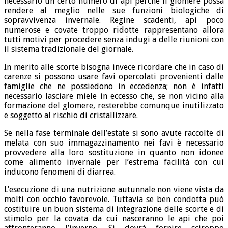
necessario un certo numero di api perché il glomere possa
rendere al meglio nelle sue funzioni biologiche di
sopravvivenza invernale. Regine scadenti, api poco
numerose e covate troppo ridotte rappresentano allora
tutti motivi per procedere senza indugi a delle riunioni con
il sistema tradizionale del giornale.
In merito alle scorte bisogna invece ricordare che in caso di
carenze si possono usare favi opercolati provenienti dalle
famiglie che ne possiedono in eccedenza; non è infatti
necessario lasciare miele in eccesso che, se non vicino alla
formazione del glomere, resterebbe comunque inutilizzato
e soggetto al rischio di cristallizzare.
Se nella fase terminale dell’estate si sono avute raccolte di
melata con suo immagazzinamento nei favi è necessario
provvedere alla loro sostituzione in quanto non idonee
come alimento invernale per l’estrema facilità con cui
inducono fenomeni di diarrea.
L’esecuzione di una nutrizione autunnale non viene vista da
molti con occhio favorevole. Tuttavia se ben condotta può
costituire un buon sistema di integrazione delle scorte e di
stimolo per la covata da cui nasceranno le api che poi