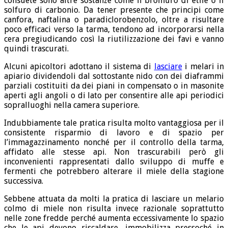
consuete sono altre sostanze come il bromuro di etile o il
solfuro di carbonio. Da tener presente che principi come
canfora, naftalina o paradiclorobenzolo, oltre a risultare
poco efficaci verso la tarma, tendono ad incorporarsi nella
cera pregiudicando così la riutilizzazione dei favi e vanno
quindi trascurati.
Alcuni apicoltori adottano il sistema di
lasciare
i melari in
apiario dividendoli dal sottostante nido con dei diaframmi
parziali costituiti da dei piani in compensato o in masonite
aperti agli angoli o di lato per consentire alle api periodici
sopralluoghi nella camera superiore.
Indubbiamente tale pratica risulta molto vantaggiosa per il
consistente risparmio di lavoro e di spazio per
l’immagazzinamento nonché per il controllo della tarma,
affidato alle stesse api. Non trascurabili però gli
inconvenienti rappresentati dallo sviluppo di muffe e
fermenti che potrebbero alterare il miele della stagione
successiva.
Sebbene attuata da molti la pratica di lasciare un melario
colmo di miele non risulta invece razionale soprattutto
nelle zone fredde perché aumenta eccessivamente lo spazio
che le api devono riscaldare, immobilizza pressoché in